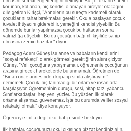
olmasını sürekli engellediğini belirtiyor. Bu çocukların sürekli
korunan, kollanan, hiç kendisi olamayan bireyler olacağını
dile getiren Kirişçi, "Annelerin bu süreçte kademeli olarak
çocuklarını rahat bırakmaları gerekir. Okula başlayan çocuk
tuvalet ihtiyacını giderebilir, yemeğini kendisi yiyebilir. Bu
dönemde bunlar yapılmazsa çocuk bu haftadan sonra
yalnızlığa düşebilir. Bu da çocuğun bağımlı kişiliğe sahip
olmasına zemin hazırlar." diyor.
Pedagog Adem Güneş ise anne ve babaların kendilerini
"sosyal refakatçi" olarak görmesi gerektiğinin altını çiziyor.
Güneş, "Veli çocuğuna yapışmamalı, öğretmenle çocuğunun
arasına girecek hareketlerde bulunmamalı. Öğretmen de,
"Bir an önce annesinden koparıp sınıfa alıştırayım."
dememeli. Çocuk, hiç tanımadığı bir ortam ve insanlarla
karşılaşıyor. Öğretmeninin duruşu, sesi, hitap tarzı yabancı.
Sınıf arkadaşları hep yeni yüzler. Bu yüzden ilk olarak
ortama alışamaz, güvenemez. İşte bu durumda veliler sosyal
refakatçi olmalı." diye konuşuyor.
Öğrenciyi sınıfta değil okul bahçesinde bekleyin
İlk haftalar, çocuğunuzu okul çıkışında bizzat kendiniz alın.