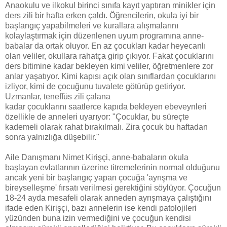
Anaokulu ve ilkokul birinci sınıfa kayıt yaptıran minikler için
ders zili bir hafta erken çaldı. Öğrencilerin, okula iyi bir
başlangıç yapabilmeleri ve kurallara alışmalarını
kolaylaştırmak için düzenlenen uyum programına anne-
babalar da ortak oluyor. En az çocukları kadar heyecanlı
olan veliler, okullara rahatça girip çıkıyor. Fakat çocuklarını
ders bitimine kadar bekleyen kimi veliler, öğretmenlere zor
anlar yaşatıyor. Kimi kapısı açık olan sınıflardan çocuklarını
izliyor, kimi de çocuğunu tuvalete götürüp getiriyor.
Uzmanlar, teneffüs zili çalana
kadar çocuklarını saatlerce kapıda bekleyen ebeveynleri
özellikle de anneleri uyarıyor: "Çocuklar, bu süreçte
kademeli olarak rahat bırakılmalı. Zira çocuk bu haftadan
sonra yalnızlığa düşebilir."
Aile Danışmanı Nimet Kirişçi, anne-babaların okula
başlayan evlatlarının üzerine titremelerinin normal olduğunu
ancak yeni bir başlangıç yapan çocuğa 'ayrışma ve
bireyselleşme' fırsatı verilmesi gerektiğini söylüyor. Çocuğun
18-24 ayda mesafeli olarak anneden ayrışmaya çalıştığını
ifade eden Kirişçi, bazı annelerin ise kendi patolojileri
yüzünden buna izin vermediğini ve çocuğun kendisi