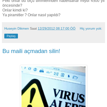
Peki onlar bu ölçü birimlerinden haberdarlar mıydı 4500 yıl
öncesinde?
Onlar kimdi ki?
Ya piramitler ? Onlar nasıl yapıldı?
Huseyin Dikmen
Saat
12/29/2012 08:17:00 ÖÖ
Hiç yorum yok:
Paylaş
Bu maili açmadan silin!