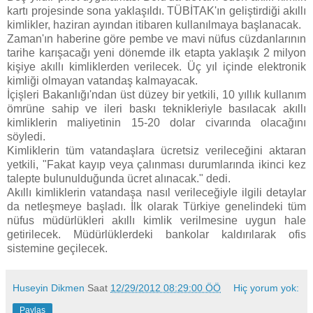
kartı projesinde sona yaklaşıldı. TÜBİTAK'ın geliştirdiği akıllı
kimlikler, haziran ayından itibaren kullanılmaya başlanacak.
Zaman'ın haberine göre pembe ve mavi nüfus cüzdanlarının
tarihe karışacağı yeni dönemde ilk etapta yaklaşık 2 milyon
kişiye akıllı kimliklerden verilecek. Üç yıl içinde elektronik
kimliği olmayan vatandaş kalmayacak.
İçişleri Bakanlığı'ndan üst düzey bir yetkili, 10 yıllık kullanım
ömrüne sahip ve ileri baskı teknikleriyle basılacak akıllı
kimliklerin maliyetinin 15-20 dolar civarında olacağını
söyledi.
Kimliklerin tüm vatandaşlara ücretsiz verileceğini aktaran
yetkili, "Fakat kayıp veya çalınması durumlarında ikinci kez
talepte bulunulduğunda ücret alınacak." dedi.
Akıllı kimliklerin vatandaşa nasıl verileceğiyle ilgili detaylar
da netleşmeye başladı. İlk olarak Türkiye genelindeki tüm
nüfus müdürlükleri akıllı kimlik verilmesine uygun hale
getirilecek. Müdürlüklerdeki bankolar kaldırılarak ofis
sistemine geçilecek.
Huseyin Dikmen
Saat
12/29/2012 08:29:00 ÖÖ
Hiç yorum yok:
Paylaş