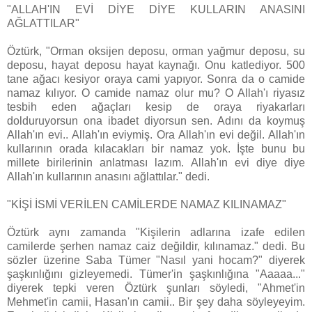
"ALLAH'IN EVİ DİYE DİYE KULLARIN ANASINI
AĞLATTILAR"
Öztürk, "Orman oksijen deposu, orman yağmur deposu, su
deposu, hayat deposu hayat kaynağı. Onu katlediyor. 500
tane ağacı kesiyor oraya cami yapıyor. Sonra da o camide
namaz kılıyor. O camide namaz olur mu? O Allah'ı riyasız
tesbih eden ağaçları kesip de oraya riyakarları
dolduruyorsun ona ibadet diyorsun sen. Adını da koymuş
Allah'ın evi.. Allah'ın eviymiş. Ora Allah'ın evi değil. Allah'ın
kullarının orada kılacakları bir namaz yok. İşte bunu bu
millete birilerinin anlatması lazım. Allah'ın evi diye diye
Allah'ın kullarının anasını ağlattılar." dedi.
"KİŞİ İSMİ VERİLEN CAMİLERDE NAMAZ KILINAMAZ"
Öztürk aynı zamanda "Kişilerin adlarına izafe edilen
camilerde şerhen namaz caiz değildir, kılınamaz." dedi. Bu
sözler üzerine Saba Tümer "Nasıl yani hocam?" diyerek
şaşkınlığını gizleyemedi. Tümer'in şaşkınlığına "Aaaaa..."
diyerek tepki veren Öztürk şunları söyledi, "Ahmet'in
Mehmet'in camii, Hasan'ın camii.. Bir şey daha söyleyeyim.