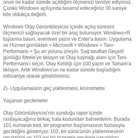
onun ne kadar sürede açıldığını ölçmenizi tavsiye ediyoruz.
Çünkü Windows açılışında tasarruf edeceğiniz 30 saniye
bile oldukça değerli.
Windows Olay Görüntüleyicisi içinde açılış süresini
ölçmenizi sağlayacak özel bir araç bulunuyor. Windows+R
tuşlarına basın, eventvwr yazın ve Enter'a basın. Uygulama
ve Hizmet günlükleri > Microsoft > Windows > Tanı-
Performans > Şu an yolunu izleyin. Sağ taraftan Geçerli
günlüğü filtrele'ye tıklayın ve Olay kaynağı alanı için Tanı-
Performans'ı seçin. Olay Kimliği için 100 yazın ve Tamam'a
tıklayın. Artık Windows'un ne kadar sürede başladığını
milisaniye olarak görebilirsiniz.
2)- Uygulamaların geç yüklenmesi, kronometre
Yaşanan gecikmeler
Olay Görüntüleyicisi'nin sunduğu rapor içinde
rastlayacağınız birkaç hata kodundan bahsedelim. Burada
101 numaralı kod, bir programın başlamasının fazlasıyla
geciktiğini gösteriyor. 102, bir sürücünün yüklenmesinin
geciktiğini ve 103 ise bir hizmetin gecikme yaşadığını