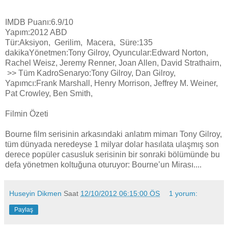
IMDB Puanı:6.9/10
Yapım:2012 ABD
Tür:Aksiyon, Gerilim, Macera, Süre:135
dakikaYönetmen:Tony Gilroy, Oyuncular:Edward Norton,
Rachel Weisz, Jeremy Renner, Joan Allen, David Strathairn,
>> Tüm KadroSenaryo:Tony Gilroy, Dan Gilroy,
Yapımcı:Frank Marshall, Henry Morrison, Jeffrey M. Weiner,
Pat Crowley, Ben Smith,
Filmin Özeti
Bourne film serisinin arkasındaki anlatım mimarı Tony Gilroy,
tüm dünyada neredeyse 1 milyar dolar hasılata ulaşmış son
derece popüler casusluk serisinin bir sonraki bölümünde bu
defa yönetmen koltuğuna oturuyor: Bourne’un Mirası....
Huseyin Dikmen
Saat
12/10/2012 06:15:00 ÖS
1 yorum:
Paylaş