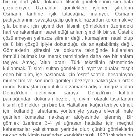
biri üç dört yılda dokunan 'tılsımlı gömleklerinin sırrı hâlâ
çözülemiyor. Uzmanlar, gömleklere işlenen şifrelerin
Osmanlı tarihine ışık tutacağına inanıyor. Osmanlı
padişahlarının savaşta galip gelmek, nazardan korunmak ve
şifa bulmak için giyindikleri tılsımlı gömleklerin üzerindeki
harf ve rakamların işaret etüği anlam şimdilik bir sır. Üstelik
çözülemeyen yalnızca şifreler değil, kumaşların nasıl olup
da 8 bin çözgü ipiyle dokunduğu da anlaşılabilmiş değil.
Gömleklerin şifresini ve dokuma tekniğinde kullanılan
formülü bulmak ise merak tatmininden daha öte bir anlam
taşıyor. Amaç, 'altın oran'ı Türk tekstilinin hizmetinde
kullanmak. Tılsımlı sultan gömlekleri, ayet ve duaları tespit
eden bir alim, işe başlamak için 'eşref saati'ni hesaplayan
müneccim ve sonunda gömleği bezeyen nakkaşların ortak
ürünü. Kumaşlar çoğunlukla o zamanki adıyla Tonguzlu olan
Denizli'den getiriliyor saraya. Denizli'nin kaliteli
pamuğundan dokunan bezler, iç giyimi olarak tasarlanan
tılsımlı gömlekler için bire bir. Hattatların kağıdı terbiye etmek
için kullandığı aharlama yöntemiyle yazıya elverişli hale
getirilen kumaşlar nakkaşlar atölyesinde işlenmiş. Bir
gömlek üzerinde 3-4 yıl uğraşan hattatlar için meçhul
kahramanlar yakıştırması yerinde olur; çünkü gömleklerin
pek azında kimin tarafından yapıldığı yazılı. 1978 yılından bu