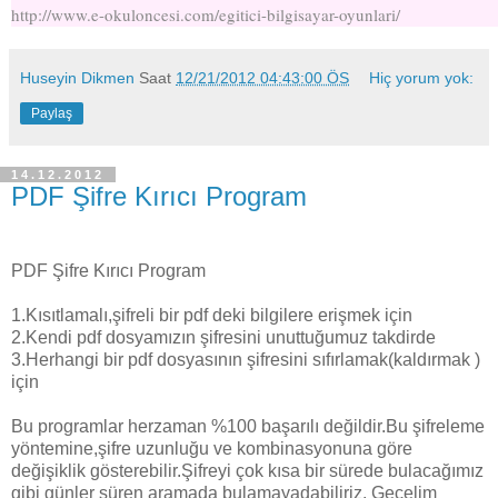
http://www.e-okuloncesi.com/egitici-bilgisayar-oyunlari/
Huseyin Dikmen
Saat
12/21/2012 04:43:00 ÖS
Hiç yorum yok:
Paylaş
14.12.2012
PDF Şifre Kırıcı Program
PDF Şifre Kırıcı Program
1.Kısıtlamalı,şifreli bir pdf deki bilgilere erişmek için
2.Kendi pdf dosyamızın şifresini unuttuğumuz takdirde
3.Herhangi bir pdf dosyasının şifresini sıfırlamak(kaldırmak )
için
Bu programlar herzaman %100 başarılı değildir.Bu şifreleme
yöntemine,şifre uzunluğu ve kombinasyonuna göre
değişiklik gösterebilir.Şifreyi çok kısa bir sürede bulacağımız
gibi günler süren aramada bulamayadabiliriz. Geçelim