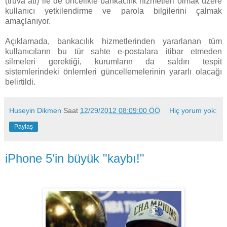
(truva atı) ile de öncelikle bankacılık hizmetleri olmak üzere
kullanıcı yetkilendirme ve parola bilgilerini çalmak
amaçlanıyor.
Açıklamada, bankacılık hizmetlerinden yararlanan tüm
kullanıcıların bu tür sahte e-postalara itibar etmeden
silmeleri gerektiği, kurumların da saldırı tespit
sistemlerindeki önlemleri güncellemelerinin yararlı olacağı
belirtildi.
Huseyin Dikmen
Saat
12/29/2012 08:09:00 ÖÖ
Hiç yorum yok:
Paylaş
iPhone 5'in büyük "kaybı!"