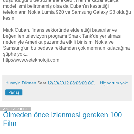
düşündüğünü de sözlerine ekledi. Her ne kadar açıkça
model ismi belirtmemiş olsa da Cuban'ın kastettiği
telefonların Nokia Lumia 920 ve Samsung Galaxy S3 olduğu
kesin.
Mark Cuban, finans sektöründe elde ettiği başarılar ve
beğenilen televizyon programı Shark Tank'de yer alması
nedeniyle Amerika pazarında etkili bir isim. Nokia ve
Samsung'un bu bedava reklamdan çok memnun kalacağına
şüphe yok...
http://www.veteknoloji.com
Huseyin Dikmen
Saat
12/29/2012 08:06:00 ÖÖ
Hiç yorum yok:
Paylaş
28.12.2012
Ölmeden önce izlenmesi gereken 100
Film