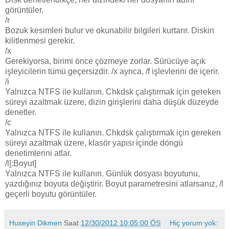
görüntüler.
/r
Bozuk kesimleri bulur ve okunabilir bilgileri kurtarır. Diskin
kilitlenmesi gerekir.
/x
Gerekiyorsa, birimi önce çözmeye zorlar. Sürücüye açık
işleyicilerin tümü geçersizdir. /x ayrıca, /f işlevlerini de içerir.
/i
Yalnızca NTFS ile kullanın. Chkdsk çalıştırmak için gereken
süreyi azaltmak üzere, dizin girişlerini daha düşük düzeyde
denetler.
/c
Yalnızca NTFS ile kullanın. Chkdsk çalıştırmak için gereken
süreyi azaltmak üzere, klasör yapısı içinde döngü
denetimlerini atlar.
/l[:Boyut]
Yalnızca NTFS ile kullanın. Günlük dosyası boyutunu,
yazdığınız boyuta değiştirir. Boyut parametresini atlarsanız, /l
geçerli boyutu görüntüler.
Huseyin Dikmen
Saat
12/30/2012 10:05:00 ÖS
Hiç yorum yok: