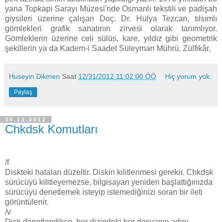
yana Topkapı Sarayı Müzesi'nde Osmanlı tekstili ve padişah
giysileri üzerine çalışan Doç. Dr. Hülya Tezcan, tılsımlı
gömlekleri grafik sanatının zirvesi olarak tanımlıyor.
Gömleklerin üzerine celi sülüs, kare, yıldız gibi geometrik
şekillerin ya da Kadem-i Saadet Süleyman Mührü, Zülfikâr,
Huseyin Dikmen
Saat
12/31/2012 11:02:00 ÖÖ
Hiç yorum yok:
Paylaş
30.12.2012
Chkdsk Komutları
/f
Diskteki hataları düzeltir. Diskin kilitlenmesi gerekir. Chkdsk
sürücüyü kilitleyemezse, bilgisayarı yeniden başlattığınızda
sürücüyü denetlemek isteyip istemediğinizi soran bir ileti
görüntülenir.
/v
Disk denetlendikçe, her dizindeki her dosyanın adını