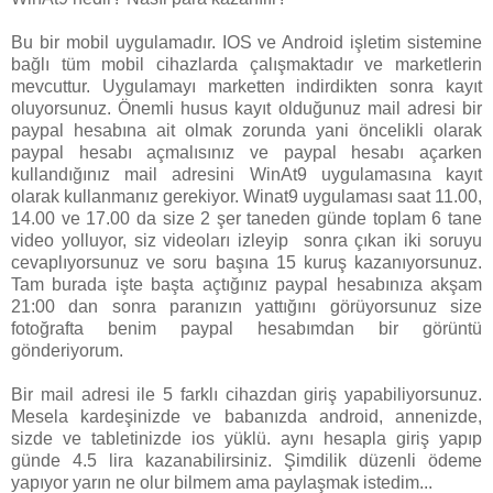
Bu bir mobil uygulamadır. IOS ve Android işletim sistemine
bağlı tüm mobil cihazlarda çalışmaktadır ve marketlerin
mevcuttur. Uygulamayı marketten indirdikten sonra kayıt
oluyorsunuz. Önemli husus kayıt olduğunuz mail adresi bir
paypal hesabına ait olmak zorunda yani öncelikli olarak
paypal hesabı açmalısınız ve paypal hesabı açarken
kullandığınız mail adresini WinAt9 uygulamasına kayıt
olarak kullanmanız gerekiyor. Winat9 uygulaması saat 11.00,
14.00 ve 17.00 da size 2 şer taneden günde toplam 6 tane
video yolluyor, siz videoları izleyip sonra çıkan iki soruyu
cevaplıyorsunuz ve soru başına 15 kuruş kazanıyorsunuz.
Tam burada işte başta açtığınız paypal hesabınıza akşam
21:00 dan sonra paranızın yattığını görüyorsunuz size
fotoğrafta benim paypal hesabımdan bir görüntü
gönderiyorum.
Bir mail adresi ile 5 farklı cihazdan giriş yapabiliyorsunuz.
Mesela kardeşinizde ve babanızda android, annenizde,
sizde ve tabletinizde ios yüklü. aynı hesapla giriş yapıp
günde 4.5 lira kazanabilirsiniz. Şimdilik düzenli ödeme
yapıyor yarın ne olur bilmem ama paylaşmak istedim...