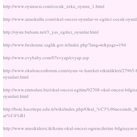
http://www.oyunsesi.com/cocuk_zeka_oyunu_1.html
http://www.anaokullu.com/okul-oncesi-oyunlar-ve-egitici-cocuk-oyunl
http://oyun.bulsam.net/3_yas_egitici_oyunlar.html
http://www.beslenme.saglik.gov.tr/index.php?lang=tr&page=194
http://www.evybaby.com/07evyap/evyap.asp
http://www.okuloncesiforum.com/oyun-ve-hareket-etkinlikleri/27965-b
oyunlari.html
http://www.etutodasi.biz/okul-oncesi-egitim/92708-okul-oncesi-bilgis
oyunlari.html
http://bote.hacettepe.edu.tr/wiki/index.php/Okul_%C3%96ncesinde_B
ar%C4%B1
http://www.musikidersi.tk/konu-okul-oncesi-ogrencilerine-bilgisayar-o