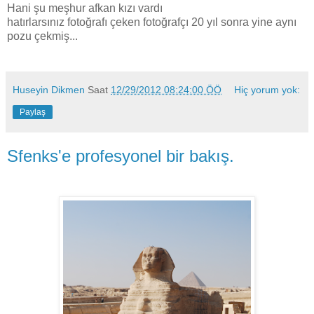
Hani şu meşhur afkan kızı vardı
hatırlarsınız fotoğrafı çeken fotoğrafçı 20 yıl sonra yine aynı
pozu çekmiş...
Huseyin Dikmen
Saat
12/29/2012 08:24:00 ÖÖ
Hiç yorum yok:
Paylaş
Sfenks'e profesyonel bir bakış.