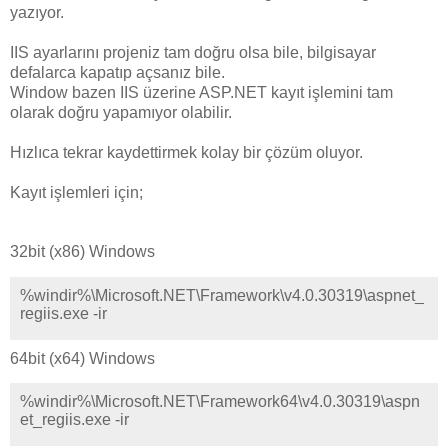
yazıyor.
IIS ayarlarını projeniz tam doğru olsa bile, bilgisayar
defalarca kapatıp açsanız bile.
Window bazen IIS üzerine ASP.NET kayıt işlemini tam
olarak doğru yapamıyor olabilir.
Hızlıca tekrar kaydettirmek kolay bir çözüm oluyor.
Kayıt işlemleri için;
32bit (x86) Windows
%windir%\Microsoft.NET\Framework\v4.0.30319\aspnet_
regiis.exe -ir
64bit (x64) Windows
%windir%\Microsoft.NET\Framework64\v4.0.30319\aspn
et_regiis.exe -ir