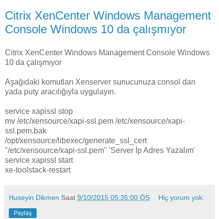
Citrix XenCenter Windows Management
Console Windows 10 da çalışmıyor
Citrix XenCenter Windows Management Console Windows
10 da çalışmıyor
Aşağıdaki komutları Xenserver sunucunuza consol dan
yada puty aracılığıyla uygulayın.
service xapissl stop
mv /etc/xensource/xapi-ssl.pem /etc/xensource/xapi-
ssl.pem.bak
/opt/xensource/libexec/generate_ssl_cert
"/etc/xensource/xapi-ssl.pem" 'Server İp Adres Yazalım'
service xapissl start
xe-toolstack-restart
Huseyin Dikmen
Saat
9/10/2015 05:35:00 ÖS
Hiç yorum yok:
Paylaş