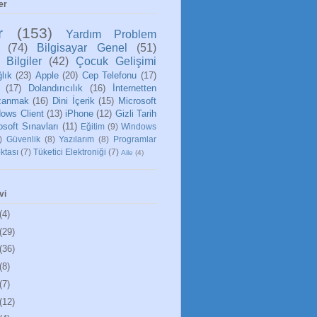
er
r
(153)
Yardım Problem
(74)
Bilgisayar Genel
(51)
 Bilgiler
(42)
Çocuk Gelişimi
lık
(23)
Apple
(20)
Cep Telefonu
(17)
(17)
Dolandırıcılık
(16)
İnternetten
zanmak
(16)
Dini İçerik
(15)
Microsoft
ows Client
(13)
iPhone
(12)
Gizli Tarih
osoft Sınavları
(11)
Eğitim
(9)
Windows
)
Güvenlik
(8)
Yazılarım
(8)
Programlar
ktası
(7)
Tüketici Elektroniği
(7)
Aile
(4)
vi
(4)
(29)
(36)
(8)
(7)
(12)