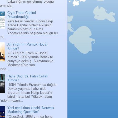
bakanlığının geliştirmiş olduğu
ramında...
Cryp Trade Capital
Dolandırıcılığı
Yeni Nesil Saadet Zinciri Cryp
Trade Capital binlerce kişinin
parasının battığı Kairos
Yöneticilerinin başında olduğu bu
ni...
Ali Yıldırım (Pamuk Hoca)
Kimdir?
Ali Yıldırım (Pamuk Hoca)
Kimdir? 1909 yılında Bebek'te
dünyaya gelmiş. Süleymaniye
Medresesi'nin son
nda...
Hafız Doç. Dr. Fatih Çollak
Kimdir?
1954 Yılında Erzurum’da doğdu.
Dokuz yaşında hafız oldu.
Erzurum İmam-Hatip Lisesi’ni
bitirdi. İstanbul Yüksek İslam
ü’nden mezun...
Yeni nesil titan zinciri “Network
Marketing QuestNet”
"QuestNet, 1998 yılında hong