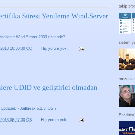
takip pro
rtifika Süresi Yenileme Wind.Server
 Yenileme Wind.Server 2003 üzerinde?
sistem ye
/2013 10:30:00 ÖÖ
Hiç yorum yok:
mezunları
ere UDID ve geliştirici olmadan
ated. - Jailbreak 6.1.3 iOS 7
Enstitüs
/2013 06:27:00 ÖS
Hiç yorum yok: