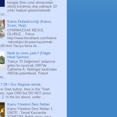
kongda (free zone olmasından
ötürü) kurulmuş olup yaklaşık 10
yıldır faaliyet göstermektedir.
’un...
Kairos Dolandırıcılığı (Kairos,
Scam, Hyip)
UYARMAZSAK MESUL
OLURUZ… Fetva:
http://www.fetvahane.com/kairos
-teknolojisi-ile-para-kazanmak-
108.html Yazıya fetva ile ...
Nedir bu stres çarkı? (Fidget
Hand Spinner)
Türkçe “El Değirmeni” anlamına
gelen bu oyuncak 1997'de
Catherine A. Hettinger tarafından
ABD'de patentlendi. Patent
lm...
7 Dll / Ocx Register etmek.
the Start button, then in the "Start
box, type CMD but DO NOT press
 2. In the list above, under ...
Kamu Yönetimi Ders Notları
Kamu Yönetimi Ders Notları 1.
ÜNİTE : Temel Kavramlar
YÖNETİM: Belirli amaç veya