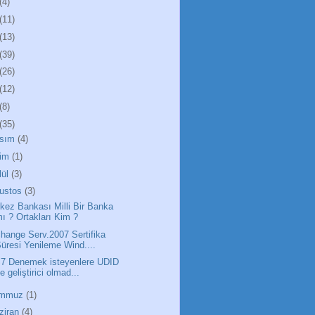
(4)
(11)
(13)
(39)
(26)
(12)
(8)
(35)
sım
(4)
im
(1)
lül
(3)
ustos
(3)
kez Bankası Milli Bir Banka
ı ? Ortakları Kim ?
hange Serv.2007 Sertifika
üresi Yenileme Wind....
7 Denemek isteyenlere UDID
e geliştirici olmad...
emmuz
(1)
ziran
(4)