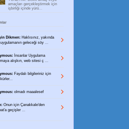
amaçları gerçekleştirmek için
işbirliği içinde yürü...
mlar
yin Dikmen:
Haklısınız, yakında
 uygulamanın geleceği söy ...
ymous:
İnsanlar Uygulama
maya alışkın, web sitesi ç ...
ymous:
Faydalı bilgileriniz için
ürler...
ymous:
olmadı maaalesef
n:
Onun için Çanakkale'den
t'a geçişler ...