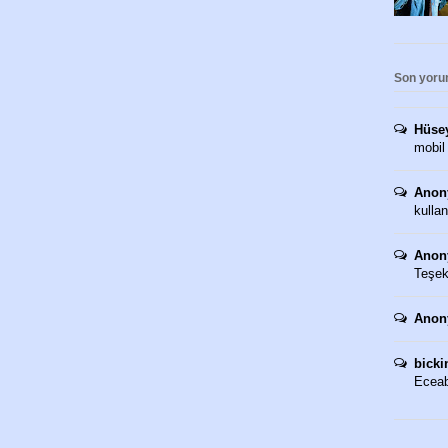
Son yoru
Hüse
mobil
Anon
kullan
Anon
Teşekk
Anon
bicki
Eceaba