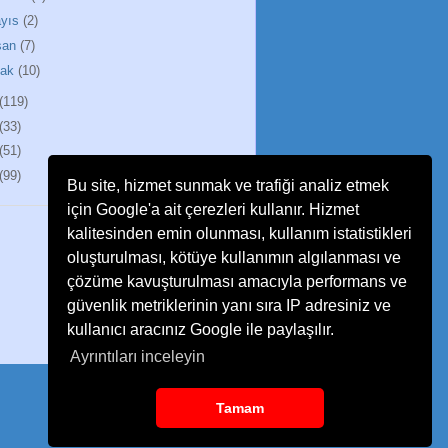
yıs
(2)
san
(7)
cak
(10)
(119)
(33)
(51)
(99)
Bu site, hizmet sunmak ve trafiği analiz etmek
için Google'a ait çerezleri kullanır. Hizmet
kalitesinden emin olunması, kullanım istatistikleri
oluşturulması, kötüye kullanımın algılanması ve
çözüme kavuşturulması amacıyla performans ve
güvenlik metriklerinin yanı sıra IP adresiniz ve
kullanıcı aracınız Google ile paylaşılır.
Ayrıntıları inceleyin
Tamam