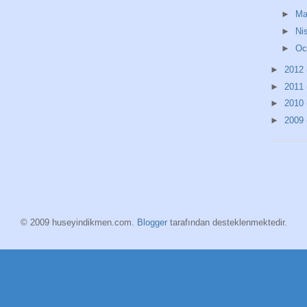
►
Ma
►
Ni
►
O
►
2012
►
2011
►
2010
►
2009
© 2009 huseyindikmen.com.
Blogger
tarafından desteklenmektedir.