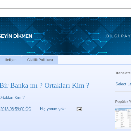
İletişim
Gizlilik Politikası
Translate
Bir Banka mı ? Ortakları Kim ?
Select L
Ortakları Kim ?
Popüler Y
/2013 08:59:00 ÖÖ
Hiç yorum yok: