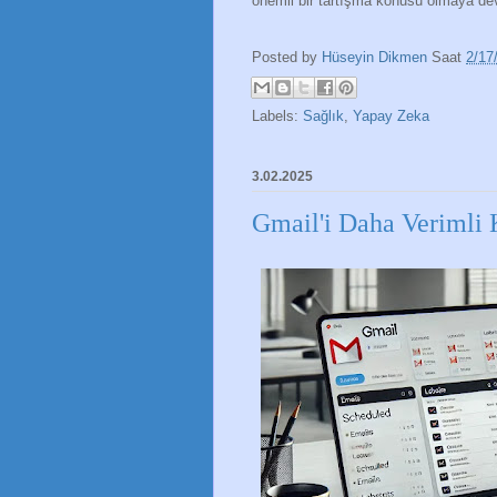
önemli bir tartışma konusu olmaya d
Posted by
Hüseyin Dikmen
Saat
2/17
Labels:
Sağlık
,
Yapay Zeka
3.02.2025
Gmail'i Daha Verimli