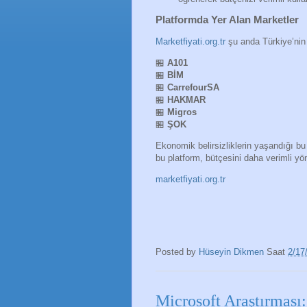
Platformda Yer Alan Marketler
Marketfiyati.org.tr
şu anda Türkiye’nin 
🏪
A101
🏪
BİM
🏪
CarrefourSA
🏪
HAKMAR
🏪
Migros
🏪
ŞOK
Ekonomik belirsizliklerin yaşandığı bu
bu platform, bütçesini daha verimli yön
marketfiyati.org.tr
Posted by
Hüseyin Dikmen
Saat
2/17
Microsoft Araştırması: