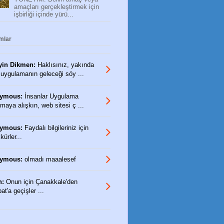
amaçları gerçekleştirmek için
işbirliği içinde yürü...
mlar
yin Dikmen:
Haklısınız, yakında
 uygulamanın geleceği söy ...
ymous:
İnsanlar Uygulama
maya alışkın, web sitesi ç ...
ymous:
Faydalı bilgileriniz için
ürler...
ymous:
olmadı maaalesef
n:
Onun için Çanakkale'den
t'a geçişler ...