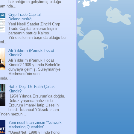
bakanlığının geliştirmiş olduğu
ramında...
Cryp Trade Capital
Dolandırıcılığı
Yeni Nesil Saadet Zinciri Cryp
Trade Capital binlerce kişinin
parasının battığı Kairos
Yöneticilerinin başında olduğu bu
ni...
Ali Yıldırım (Pamuk Hoca)
Kimdir?
Ali Yıldırım (Pamuk Hoca)
Kimdir? 1909 yılında Bebek'te
dünyaya gelmiş. Süleymaniye
Medresesi'nin son
nda...
Hafız Doç. Dr. Fatih Çollak
Kimdir?
1954 Yılında Erzurum’da doğdu.
Dokuz yaşında hafız oldu.
Erzurum İmam-Hatip Lisesi’ni
bitirdi. İstanbul Yüksek İslam
ü’nden mezun...
Yeni nesil titan zinciri “Network
Marketing QuestNet”
"QuestNet, 1998 yılında hong