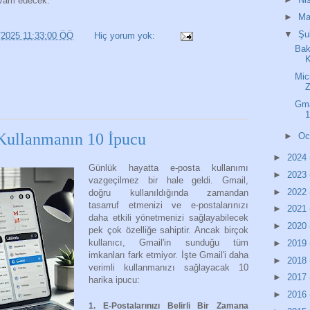
evam edecek.
►
Ma
▼
Şu
/2025 11:33:00 ÖÖ
Hiç yorum yok:
Bak
K
Mic
Z
Gma
1
 Kullanmanın 10 İpucu
►
O
►
2024
Günlük hayatta e-posta kullanımı
►
2023
vazgeçilmez bir hale geldi. Gmail,
►
2022
doğru kullanıldığında zamandan
tasarruf etmenizi ve e-postalarınızı
►
2021
daha etkili yönetmenizi sağlayabilecek
►
2020
pek çok özelliğe sahiptir. Ancak birçok
kullanıcı, Gmail'in sunduğu tüm
►
2019
imkanları fark etmiyor. İşte Gmail'i daha
►
2018
verimli kullanmanızı sağlayacak 10
►
2017
harika ipucu:
►
2016
1. E-Postalarınızı Belirli Bir Zamana