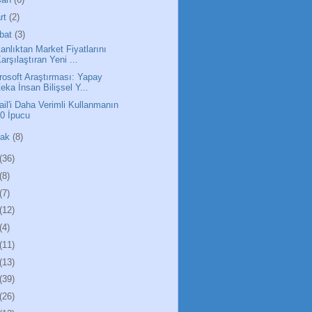
rt
(2)
bat
(3)
anlıktan Market Fiyatlarını
arşılaştıran Yeni ...
rosoft Araştırması: Yapay
eka İnsan Bilişsel Y...
il'i Daha Verimli Kullanmanın
0 İpucu
cak
(8)
(36)
(8)
(7)
(12)
(4)
(11)
(13)
(39)
(26)