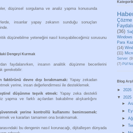
Kategoril
ler, düşünsel sorgulama ve analiz yapma konusunda
Habe
Çözme
lerde, insanlar yapay zekanın sunduğu sonuçları
Faydalı
inde.
(36)
Sağ
Windows
ritik düşünebilme yeteneğini nasıl koruyabileceğimiz sorusunu
Para Ka
(14)
Wind
(11)
Micr
ındaki Dengeyi Kurmak
Server
(9
(7)
Püf No
an faydalanırken, insanın analitik düşünme becerilerini
 gerekebilir:
n faktörünü devre dışı bırakmamak:
Yapay zekadan
Blog Arşi
etmek yerine, insan değerlendirmesi ile desteklemek.
►
2026
eştirel düşünme teşvik etmek:
Yapay zeka destekli
▼
2025
iz yapma ve farklı açılardan bakabilme alışkanlığını
►
Ar
►
Ey
üvenmek yerine kontrollü kullanımı benimsemek:
 görmek ve kararları tamamen ona bırakmamak.
►
Ağ
►
T
 arasındaki bu dengenin nasıl korunacağı, dijitalleşen dünyada
►
Ni