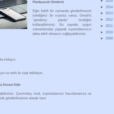
►
2015
Planlayarak Gönderin
►
2014
Eğer belirli bir zamanda gönderilmesini
►
2013
istediğiniz bir e-posta varsa, Gmail'in
►
2012
"gönderiyi planla" özelliğini
kullanabilirsiniz. Bu sayede, uygun
►
2011
zamanlamalar yaparak e-postalarınızın
►
2010
daha etkili olmasını sağlayabilirsiniz.
►
2009
a tıklayın.
n ve tarih ile saat belirleyin.
aya Devam Edin
abilirsiniz. Çevrimdışı mod, e-postalarınızı hazırlamanıza ve
rak gönderilmesine olanak tanır.