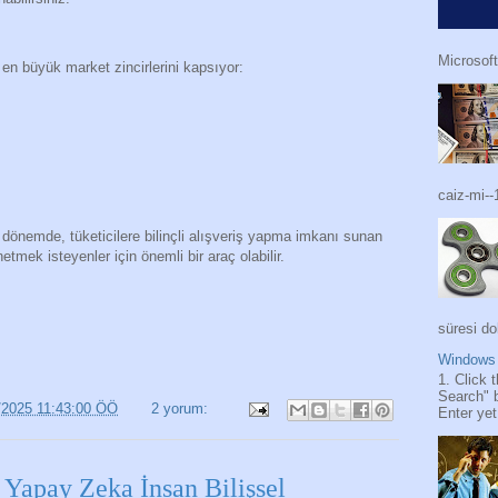
Microsoft
en büyük market zincirlerini kapsıyor:
caiz-mi--
 dönemde, tüketicilere bilinçli alışveriş yapma imkanı sunan
etmek isteyenler için önemli bir araç olabilir.
süresi do
Windows 
1. Click 
Search" 
/2025 11:43:00 ÖÖ
2 yorum:
Enter yet.
 Yapay Zeka İnsan Bilişsel