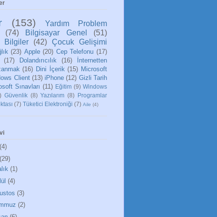
er
r
(153)
Yardım Problem
(74)
Bilgisayar Genel
(51)
 Bilgiler
(42)
Çocuk Gelişimi
lık
(23)
Apple
(20)
Cep Telefonu
(17)
(17)
Dolandırıcılık
(16)
İnternetten
zanmak
(16)
Dini İçerik
(15)
Microsoft
ows Client
(13)
iPhone
(12)
Gizli Tarih
osoft Sınavları
(11)
Eğitim
(9)
Windows
)
Güvenlik
(8)
Yazılarım
(8)
Programlar
ktası
(7)
Tüketici Elektroniği
(7)
Aile
(4)
vi
(4)
(29)
alık
(1)
lül
(4)
ustos
(3)
emmuz
(2)
san
(6)