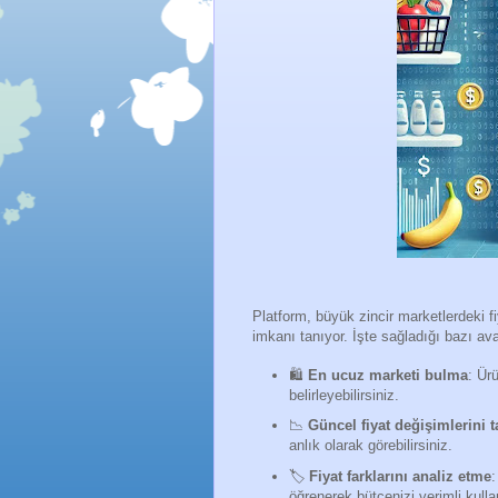
Platform, büyük zincir marketlerdeki fi
imkanı tanıyor. İşte sağladığı bazı ava
🛍️
En ucuz marketi bulma
: Ür
belirleyebilirsiniz.
📉
Güncel fiyat değişimlerini 
anlık olarak görebilirsiniz.
🏷️
Fiyat farklarını analiz etme
:
öğrenerek bütçenizi verimli kullan