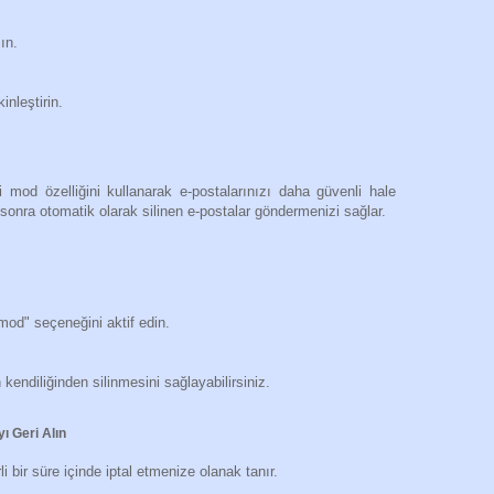
ın.
nleştirin.
li mod özelliğini kullanarak e-postalarınızı daha güvenli hale
re sonra otomatik olarak silinen e-postalar göndermenizi sağlar.
 mod" seçeneğini aktif edin.
endiliğinden silinmesini sağlayabilirsiniz.
yı Geri Alın
li bir süre içinde iptal etmenize olanak tanır.