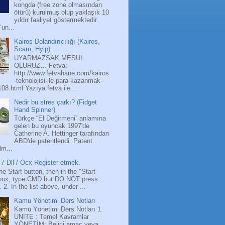
kongda (free zone olmasından
ötürü) kurulmuş olup yaklaşık 10
yıldır faaliyet göstermektedir.
’un...
Kairos Dolandırıcılığı (Kairos,
Scam, Hyip)
UYARMAZSAK MESUL
OLURUZ… Fetva:
http://www.fetvahane.com/kairos
-teknolojisi-ile-para-kazanmak-
108.html Yazıya fetva ile ...
Nedir bu stres çarkı? (Fidget
Hand Spinner)
Türkçe “El Değirmeni” anlamına
gelen bu oyuncak 1997'de
Catherine A. Hettinger tarafından
ABD'de patentlendi. Patent
lm...
7 Dll / Ocx Register etmek.
the Start button, then in the "Start
box, type CMD but DO NOT press
 2. In the list above, under ...
Kamu Yönetimi Ders Notları
Kamu Yönetimi Ders Notları 1.
ÜNİTE : Temel Kavramlar
YÖNETİM: Belirli amaç veya