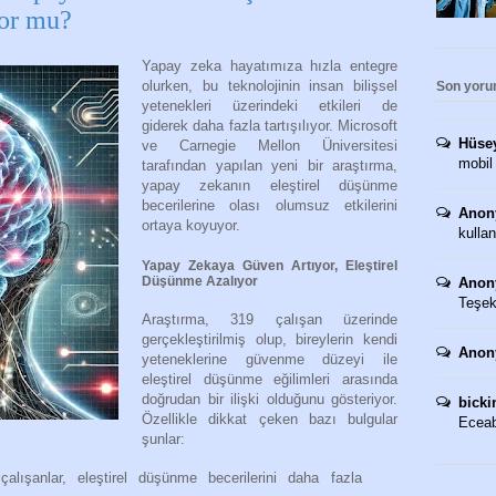
yor mu?
Yapay zeka hayatımıza hızla entegre
olurken, bu teknolojinin insan bilişsel
Son yoru
yetenekleri üzerindeki etkileri de
giderek daha fazla tartışılıyor. Microsoft
Hüse
ve Carnegie Mellon Üniversitesi
mobil
tarafından yapılan yeni bir araştırma,
yapay zekanın eleştirel düşünme
becerilerine olası olumsuz etkilerini
Anon
ortaya koyuyor.
kullan
Yapay Zekaya Güven Artıyor, Eleştirel
Düşünme Azalıyor
Anon
Teşekk
Araştırma, 319 çalışan üzerinde
gerçekleştirilmiş olup, bireylerin kendi
Anon
yeteneklerine güvenme düzeyi ile
eleştirel düşünme eğilimleri arasında
doğrudan bir ilişki olduğunu gösteriyor.
bicki
Özellikle dikkat çeken bazı bulgular
Eceaba
şunlar:
alışanlar, eleştirel düşünme becerilerini daha fazla