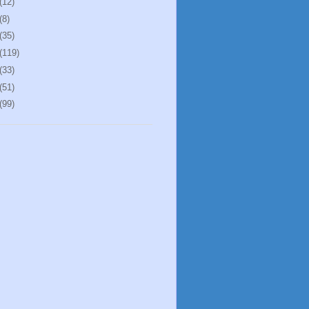
(12)
(8)
(35)
(119)
(33)
(51)
(99)