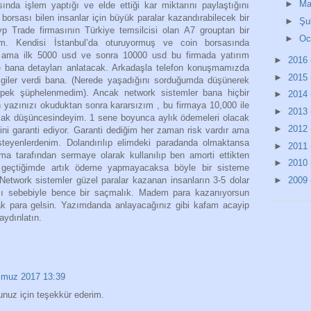
►
Ma
ında işlem yaptığı ve elde ettiği kar miktarını paylaştığını
n borsası bilen insanlar için büyük paralar kazandırabilecek bir
►
Şu
 Trade firmasının Türkiye temsilcisi olan A7 grouptan bir
►
O
üm. Kendisi İstanbul’da oturuyormuş ve coin borsasında
 ama ilk 5000 usd ve sonra 10000 usd bu firmada yatırım
►
2016
 bana detayları anlatacak. Arkadaşla telefon konuşmamızda
►
2015
lgiler verdi bana. (Nerede yaşadığını sorduğumda düşünerek
pek şüphelenmedim). Ancak network sistemler bana hiçbir
►
2014
 yazınızı okuduktan sonra kararsızım , bu firmaya 10,000 ile
►
2013
pmak düşüncesindeyim. 1 sene boyunca aylık ödemeleri olacak
►
2012
ni garanti ediyor. Garanti dediğim her zaman risk vardır ama
teyenlerdenim. Dolandırılıp elimdeki paradanda olmaktansa
►
2011
ma tarafından sermaye olarak kullanılıp ben amorti ettikten
►
2010
geçtiğimde artık ödeme yapmayacaksa böyle bir sisteme
 Network sistemler güzel paralar kazanan insanların 3-5 dolar
►
2009
sı sebebiyle bence bir saçmalık. Madem para kazanıyorsun
ak para gelsin. Yazımdanda anlayacağınız gibi kafam acayip
aydınlatın.
muz 2017 13:39
nuz için teşekkür ederim.