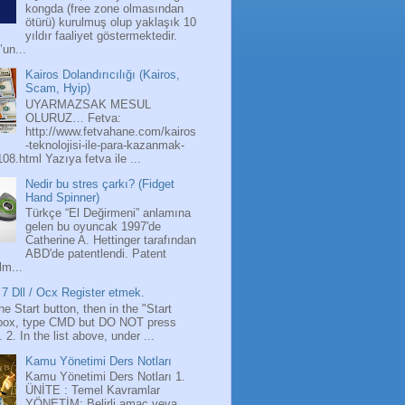
kongda (free zone olmasından
ötürü) kurulmuş olup yaklaşık 10
yıldır faaliyet göstermektedir.
’un...
Kairos Dolandırıcılığı (Kairos,
Scam, Hyip)
UYARMAZSAK MESUL
OLURUZ… Fetva:
http://www.fetvahane.com/kairos
-teknolojisi-ile-para-kazanmak-
108.html Yazıya fetva ile ...
Nedir bu stres çarkı? (Fidget
Hand Spinner)
Türkçe “El Değirmeni” anlamına
gelen bu oyuncak 1997'de
Catherine A. Hettinger tarafından
ABD'de patentlendi. Patent
lm...
7 Dll / Ocx Register etmek.
the Start button, then in the "Start
box, type CMD but DO NOT press
 2. In the list above, under ...
Kamu Yönetimi Ders Notları
Kamu Yönetimi Ders Notları 1.
ÜNİTE : Temel Kavramlar
YÖNETİM: Belirli amaç veya