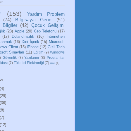
er
r
(153)
Yardım Problem
(74)
Bilgisayar Genel
(51)
 Bilgiler
(42)
Çocuk Gelişimi
lık
(23)
Apple
(20)
Cep Telefonu
(17)
(17)
Dolandırıcılık
(16)
İnternetten
zanmak
(16)
Dini İçerik
(15)
Microsoft
ows Client
(13)
iPhone
(12)
Gizli Tarih
osoft Sınavları
(11)
Eğitim
(9)
Windows
)
Güvenlik
(8)
Yazılarım
(8)
Programlar
ktası
(7)
Tüketici Elektroniği
(7)
Aile
(4)
vi
(4)
(29)
(36)
(8)
(7)
(12)