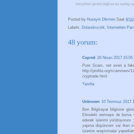
Gerçekten gerekli değil ise bu sayfayı
Posted by
Huseyin Dikmen
Saat
4/11
Labels:
Dolandırıcılık
,
İnternetten Pa
48 yorum:
Сергей
20 Nisan 2017 15:05
Pure Scam, not even a fake
http://profita.org/scammers/12
cryptrade.html
Yanıtla
Unknown
10 Temmuz 2017 1
Ben Bilgisayar bilgisine güv
Elimdeki sermaye ile borsa
ederek işlerimi yürütüyorum.
yapma düşüncem var iken ris
üzerine araştırmalar yapark