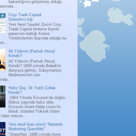
bakanlığının geliştirmiş olduğu
ramında...
Cryp Trade Capital
Dolandırıcılığı
Yeni Nesil Saadet Zinciri Cryp
Trade Capital binlerce kişinin
parasının battığı Kairos
Yöneticilerinin başında olduğu bu
ni...
Ali Yıldırım (Pamuk Hoca)
Kimdir?
Ali Yıldırım (Pamuk Hoca)
Kimdir? 1909 yılında Bebek'te
dünyaya gelmiş. Süleymaniye
Medresesi'nin son
nda...
Hafız Doç. Dr. Fatih Çollak
Kimdir?
1954 Yılında Erzurum’da doğdu.
Dokuz yaşında hafız oldu.
Erzurum İmam-Hatip Lisesi’ni
bitirdi. İstanbul Yüksek İslam
ü’nden mezun...
Yeni nesil titan zinciri “Network
Marketing QuestNet”
"QuestNet, 1998 yılında hong