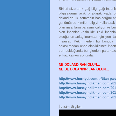
Birileri size artık çağ bilgi çağı insa
bilgisayarını açık bırakarak yada b
dolandırıcılık serüvenin başladığını a
günümüzde kimileri bilgiyi kullanarak
olan insanların parasını çalıyor ve bu
olan insanlar kesinlikle zeki insan
olduğunun anlaşılmaması için yeni takt
insanlar. Peki, neden bu konuda ç
anlaşılmadan önce olabildiğince insana
son bulduğunda bu işlerden para kaza
enkaz kalıyor sonunda.
NE
DOLANDIRAN
OLUN…
NE DE
DOLANDIRILAN
OLUN…
http://www.hurriyet.com.tr/titan-par
http://www.huseyindikmen.com/2016
http://www.huseyindikmen.com/2016/
http://www.huseyindikmen.com/2017
http://www.huseyindikmen.com/201
İletişim Bilgileri: