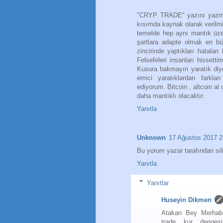
"CRYP TRADE" yazını yazmama
kısımda kaynak olarak verilmiş
temelde hep aynı mantık üzer
şartlara adapte olmak en bü
zincirinde yaptıkları hataları
Felsefeleri insanları hissetti
Kusura bakmayın yaratık di
emici yaratıklardan farkla
ediyorum. Bitcoin , altcoin al
daha mantıklı olacaktır.
Yanıtla
Unknown
17 Ağustos 2017 2
Bu yorum yazar tarafından sili
Yanıtla
Yanıtlar
Huseyin Dikmen
Atakan Bey Merhaba
trade kur dengesin