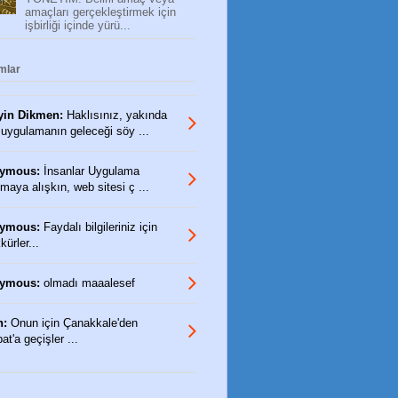
amaçları gerçekleştirmek için
işbirliği içinde yürü...
mlar
yin Dikmen:
Haklısınız, yakında
 uygulamanın geleceği söy ...
ymous:
İnsanlar Uygulama
maya alışkın, web sitesi ç ...
ymous:
Faydalı bilgileriniz için
ürler...
ymous:
olmadı maaalesef
n:
Onun için Çanakkale'den
t'a geçişler ...