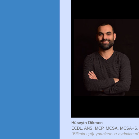
Hüseyin Dikmen
ECDL, ANS, MCP, MCSA, MCSA+S,
"Bilimin ışığı yarınlarınızı aydınlatsın