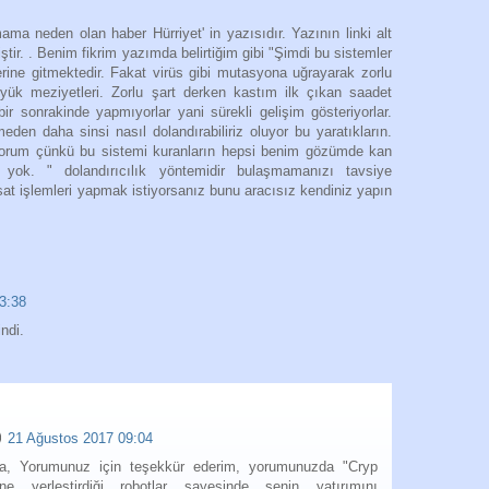
 neden olan haber Hürriyet' in yazısıdır. Yazının linki alt
tir. . Benim fikrim yazımda belirtiğim gibi "Şimdi bu sistemler
ine gitmektedir. Fakat virüs gibi mutasyona uğrayarak zorlu
yük meziyetleri. Zorlu şart derken kastım ilk çıkan saadet
 bir sonrakinde yapmıyorlar yani sürekli gelişim gösteriyorlar.
rmeden daha sinsi nasıl dolandırabiliriz oluyor bu yaratıkların.
yorum çünkü bu sistemi kuranların hepsi benim gözümde kan
rı yok. " dolandırıcılık yöntemidir bulaşmamanızı tavsiye
 sat işlemleri yapmak istiyorsanız bunu aracısız kendiniz yapın
3:38
ndi.
21 Ağustos 2017 09:04
, Yorumunuz için teşekkür ederim, yorumunuzda "Cryp
e yerleştirdiği robotlar sayesinde senin yatırımını