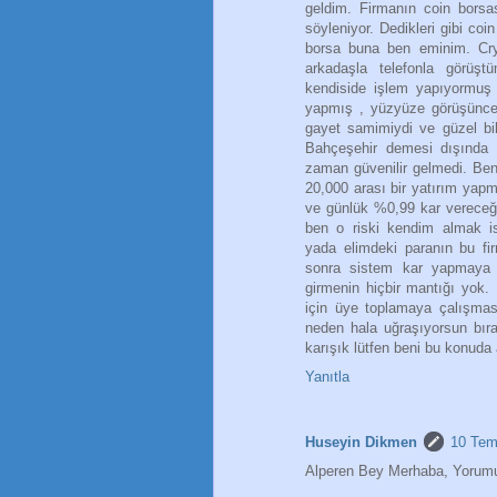
geldim. Firmanın coin borsas
söyleniyor. Dedikleri gibi coi
borsa buna ben eminim. Cryp
arkadaşla telefonla görüşt
kendiside işlem yapıyormuş
yapmış , yüzyüze görüşünce
gayet samimiydi ve güzel bi
Bahçeşehir demesi dışında 
zaman güvenilir gelmedi. Ben
20,000 arası bir yatırım ya
ve günlük %0,99 kar vereceği
ben o riski kendim almak is
yada elimdeki paranın bu fir
sonra sistem kar yapmaya 
girmenin hiçbir mantığı yok.
için üye toplamaya çalışma
neden hala uğraşıyorsun bır
karışık lütfen beni bu konuda 
Yanıtla
Huseyin Dikmen
10 Tem
Alperen Bey Merhaba, Yorumu