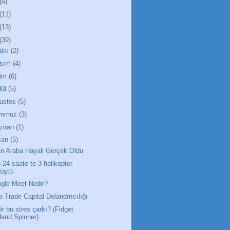
(4)
(11)
(13)
(39)
alık
(2)
sım
(4)
im
(6)
lül
(5)
ustos
(5)
emmuz
(3)
ziran
(1)
san
(5)
n Araba Hayali Gerçek Oldu
 24 saate te 3 helikopter
üştü
gle Meet Nedir?
p Trade Capital Dolandırıcılığı
ir bu stres çarkı? (Fidget
and Spinner)