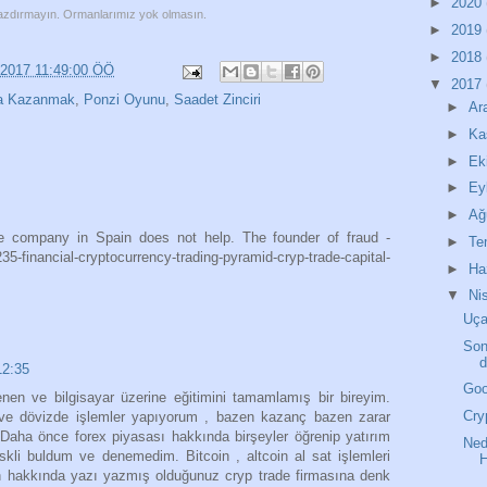
►
2020
 yazdırmayın. Ormanlarımız yok olmasın.
►
2019
►
2018
/2017 11:49:00 ÖÖ
▼
2017
ra Kazanmak
,
Ponzi Oyunu
,
Saadet Zinciri
►
Ar
►
Ka
►
Ek
►
Ey
►
Ağ
 company in Spain does not help. The founder of fraud -
►
T
35-financial-cryptocurrency-trading-pyramid-cryp-trade-capital-
►
Ha
▼
Ni
Uça
Son
d
2:35
Goo
enen ve bilgisayar üzerine eğitimini tamamlamış bir bireyim.
Cry
 ve dövizde işlemler yapıyorum , bazen kazanç bazen zarar
 Daha önce forex piyasası hakkında birşeyler öğrenip yatırım
Ned
kli buldum ve denemedim. Bitcoin , altcoin al sat işlemleri
H
en hakkında yazı yazmış olduğunuz cryp trade firmasına denk