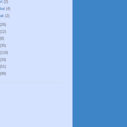
rt
(2)
bat
(4)
cak
(2)
(26)
(12)
(8)
(35)
(119)
(33)
(51)
(99)