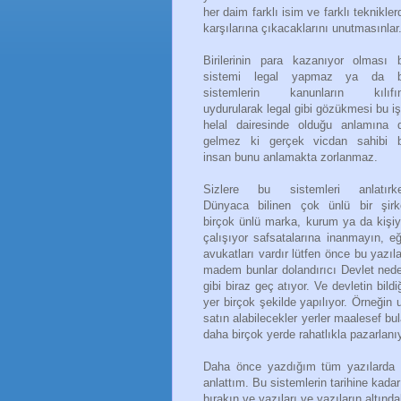
her daim farklı isim ve farklı teknikler
karşılarına çıkacaklarını unutmasınlar
Birilerinin para kazanıyor olması 
sistemi legal yapmaz ya da 
sistemlerin kanunların kılıfı
uydurularak legal gibi gözükmesi bu iş
helal dairesinde olduğu anlamına 
gelmez ki gerçek vicdan sahibi b
insan bunu anlamakta zorlanmaz.
Sizlere bu sistemleri anlatırk
Dünyaca bilinen çok ünlü bir şirk
birçok ünlü marka, kurum ya da kişiy
çalışıyor safsatalarına inanmayın, eğ
avukatları vardır lütfen önce bu yazıl
madem bunlar dolandırıcı Devlet ned
gibi biraz geç atıyor. Ve devletin bil
yer birçok şekilde yapılıyor. Örneğin
satın alabilecekler yerler maalesef b
daha birçok yerde rahatlıkla pazarlanıy
Daha önce yazdığım tüm yazılarda b
anlattım. Bu sistemlerin tarihine kada
bırakın ve yazıları ve yazıların altınd