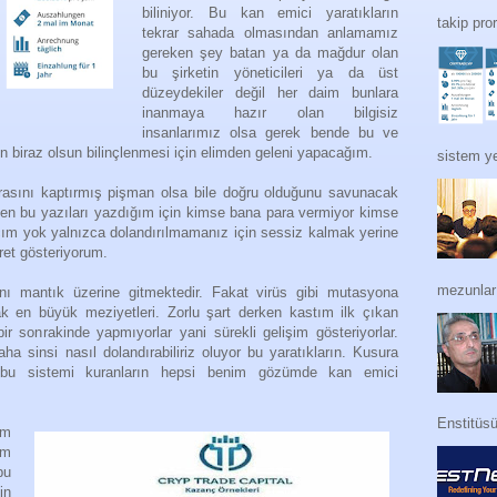
biliniyor. Bu kan emici yaratıkların
takip pro
tekrar sahada olmasından anlamamız
gereken şey batan ya da mağdur olan
bu şirketin yöneticileri ya da üst
düzeydekiler değil her daim bunlara
inanmaya hazır olan bilgisiz
insanlarımız olsa gerek bende bu ve
n biraz olsun bilinçlenmesi için elimden geleni yapacağım.
sistem ye
arasını kaptırmış pişman olsa bile doğru olduğunu savunacak
 ben bu yazıları yazdığım için kimse bana para vermiyor kimse
ncım yok yalnızca dolandırılmamanız için sessiz kalmak yerine
ret gösteriyorum.
mezunları
ı mantık üzerine gitmektedir. Fakat virüs gibi mutasyona
ak en büyük meziyetleri. Zorlu şart derken kastım ilk çıkan
bir sonrakinde yapmıyorlar yani sürekli gelişim gösteriyorlar.
aha sinsi nasıl dolandırabiliriz oluyor bu yaratıkların. Kusura
bu sistemi kuranların hepsi benim gözümde kan emici
Enstitüs
am
im
bu
in