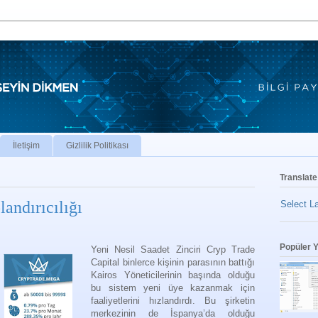
İletişim
Gizlilik Politikası
Translate
andırıcılığı
Select L
Popüler Y
Yeni Nesil Saadet Zinciri Cryp Trade
Capital binlerce kişinin parasının battığı
Kairos Yöneticilerinin başında olduğu
bu sistem yeni üye kazanmak için
faaliyetlerini hızlandırdı. Bu şirketin
merkezinin de İspanya’da olduğu