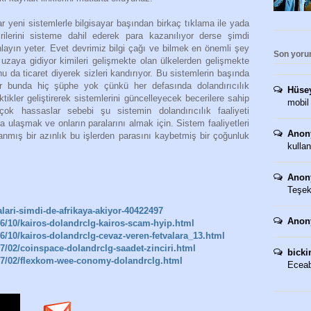
nlar yeni sistemlerle bilgisayar başından birkaç tıklama ile yada
irilerini sisteme dahil ederek para kazanılıyor derse şimdi
nlayın yeter. Evet devrimiz bilgi çağı ve bilmek en önemli şey
Son yoru
 uzaya gidiyor kimileri gelişmekte olan ülkelerden gelişmekte
nu da ticaret diyerek sizleri kandırıyor. Bu sistemlerin başında
lar bunda hiç şüphe yok çünkü her defasında dolandırıcılık
Hüse
ikler geliştirerek sistemlerini güncelleyecek becerilere sahip
mobil
ok hassaslar sebebi şu sistemin dolandırıcılık faaliyeti
 ulaşmak ve onların paralarını almak için. Sistem faaliyetleri
Anon
nmış bir azınlık bu işlerden parasını kaybetmiş bir çoğunluk
kullan
Anon
Teşekk
alari-simdi-de-afrikaya-akiyor-40422497
Anon
/10/kairos-dolandrclg-kairos-scam-hyip.html
10/kairos-dolandrclg-cevaz-veren-fetvalara_13.html
/02/coinspace-dolandrclg-saadet-zinciri.html
bicki
7/02/flexkom-wee-conomy-dolandrclg.html
Eceaba