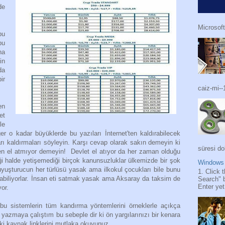
de
.
Microsoft
bu
bu
na
in
da
ir
caiz-mi--
en
et
le
er o kadar büyüklerde bu yazıları İnternet'ten kaldırabilecek
arı kaldırmaları söyleyin. Karşı cevap olarak sakın demeyin ki
süresi do
en el atmıyor demeyin! Devlet el atıyor da her zaman olduğu
diği halde yetişemediği birçok kanunsuzluklar ülkemizde bir şok
Windows 
 uyuşturucun her türlüsü yasak ama ilkokul çocukları bile bunu
1. Click 
ulabiliyorlar. İnsan eti satmak yasak ama Aksaray da taksim de
Search" 
Enter yet.
or.
u sistemlerin tüm kandırma yöntemlerini örneklerle açıkça
r yazmaya çalıştım bu sebeple dir ki ön yargılarınızı bir kenara
aki kaynak linklerini mutlaka okuyunuz.