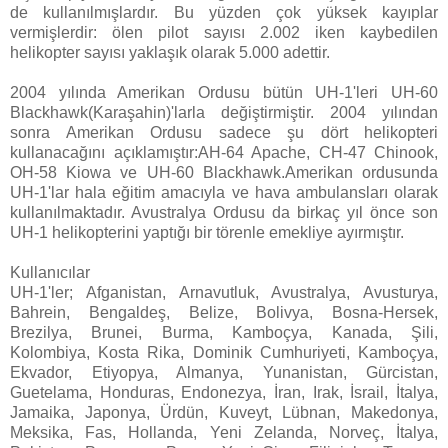
de kullanılmışlardır. Bu yüzden çok yüksek kayıplar
vermişlerdir: ölen pilot sayısı 2.002 iken kaybedilen
helikopter sayısı yaklaşık olarak 5.000 adettir.
2004 yılında Amerikan Ordusu bütün UH-1'leri UH-60
Blackhawk(Karaşahin)'larla değiştirmiştir. 2004 yılından
sonra Amerikan Ordusu sadece şu dört helikopteri
kullanacağını açıklamıştır:AH-64 Apache, CH-47 Chinook,
OH-58 Kiowa ve UH-60 Blackhawk.Amerikan ordusunda
UH-1'lar hala eğitim amacıyla ve hava ambulansları olarak
kullanılmaktadır. Avustralya Ordusu da birkaç yıl önce son
UH-1 helikopterini yaptığı bir törenle emekliye ayırmıştır.
Kullanıcılar
UH-1'ler; Afganistan, Arnavutluk, Avustralya, Avusturya,
Bahrein, Bengaldeş, Belize, Bolivya, Bosna-Hersek,
Brezilya, Brunei, Burma, Kamboçya, Kanada, Şili,
Kolombiya, Kosta Rika, Dominik Cumhuriyeti, Kamboçya,
Ekvador, Etiyopya, Almanya, Yunanistan, Gürcistan,
Guetelama, Honduras, Endonezya, İran, Irak, İsrail, İtalya,
Jamaika, Japonya, Ürdün, Kuveyt, Lübnan, Makedonya,
Meksika, Fas, Hollanda, Yeni Zelanda, Norveç, İtalya,