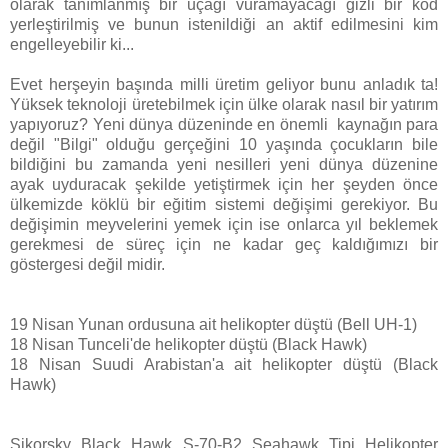
olarak tanımlanmış bir uçağı vuramayacağı gizli bir kod
yerleştirilmiş ve bunun istenildiği an aktif edilmesini kim
engelleyebilir ki...
Evet herşeyin başında milli üretim geliyor bunu anladık ta!
Yüksek teknoloji üretebilmek için ülke olarak nasıl bir yatırım
yapıyoruz? Yeni dünya düzeninde en önemli kaynağın para
değil "Bilgi" olduğu gerçeğini 10 yaşında çocukların bile
bildiğini bu zamanda yeni nesilleri yeni dünya düzenine
ayak uyduracak şekilde yetiştirmek için her şeyden önce
ülkemizde köklü bir eğitim sistemi değişimi gerekiyor. Bu
değişimin meyvelerini yemek için ise onlarca yıl beklemek
gerekmesi de süreç için ne kadar geç kaldığımızı bir
göstergesi değil midir.
19 Nisan Yunan ordusuna ait helikopter düştü (Bell UH-1)
18 Nisan Tunceli'de helikopter düştü (Black Hawk)
18 Nisan Suudi Arabistan'a ait helikopter düştü (Black
Hawk)
Sikorsky Black Hawk S-70-B2 Seahawk Tipi Helikopter