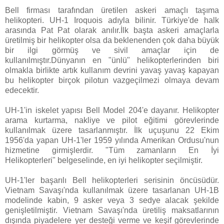
Bell firması tarafından üretilen askeri amaçlı taşıma
helikopteri. UH-1 Iroquois adıyla bilinir. Türkiye'de halk
arasında Pat Pat olarak anılır.İlk başta askeri amaçlarla
üretilmiş bir helikopter olsa da beklenenden çok daha büyük
bir ilgi görmüş ve sivil amaçlar için de
kullanılmıştır.Dünyanın en "ünlü" helikopterlerinden biri
olmakla birlikte artık kullanım devrini yavaş yavaş kapayan
bu helikopter birçok pilotun vazgeçilmezi olmaya devam
edecektir.
UH-1'in iskelet yapısı Bell Model 204'e dayanır. Helikopter
arama kurtarma, nakliye ve pilot eğitimi görevlerinde
kullanılmak üzere tasarlanmıştır. İlk uçuşunu 22 Ekim
1956'da yapan UH-1'ler 1959 yılında Amerikan Ordusu'nun
hizmetine girmişlerdir. "Tüm zamanların En İyi
Helikopterleri" belgeselinde, en iyi helikopter seçilmiştir.
UH-1'ler başarılı Bell helikopterleri serisinin öncüsüdür.
Vietnam Savaşı'nda kullanılmak üzere tasarlanan UH-1B
modelinde kabin, 9 asker veya 3 sedye alacak şekilde
genişletilmiştir. Vietnam Savaşı'nda üretiliş maksatlarının
dışında piyadelere yer desteği verme ve keşif görevlerinde