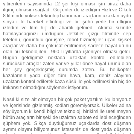
yitirenlerin sayısınında 12 şer kişi olması işin biraz daha
ilginç olmasını sağladı. Geçenler de izlediğim Hızlı ve Öfkeli
8 filminde yüksek teknoloji barindiran araçların uzaktan uydu
sinyali ile hareket ettirildiği ve bir şehri yerle bir ettiğini
izledim ve film hiç de abartılı gelmedi. Aklıma sizinde
hatırlayacağınızı umduğum Jetkiller çizgi filminde cep
telefonu, görüntülü görüşme, robot hizmetçiler uçan kişisel
araçlar ve daha bir çok icat edilmemiş sadece hayal ürünü
olan bu teknolojileri 1960 lı yıllarda işleniyor olması geldi.
Bugün geldiğimiz noktada uzaktan kontrol edilebilen
sürücüsüz araçlar zaten var ve yıllar önce hayal ürünü olan
her şey gerçekleşmiş durumda zaten. Bu helikopter
kazalarının yada diğer tüm hava, kara, deniz alayının
uzaktan kontrol edilerek kaza süsü ile yok edilmesinin hiç de
imkansız olmadığını söylemek istiyorum.
Nasıl ki size ait olmayan bir çok paket yazılımı kullanıyoruz
ve içerisinde gizlenmiş kodları göremiyorsak. Ülkeler adına
söylüyorum ki kendi bilgi ve teknoloji birikimi ile üretilmeyen
bütün araçların bir şekilde uzaktan sabote edilebileceğinden
şüphem yok. Sıkça duyduğumuz uçaklarda dost düşman
ayrımı olayını biliyorsunuz isteseniz de dost yada düşman