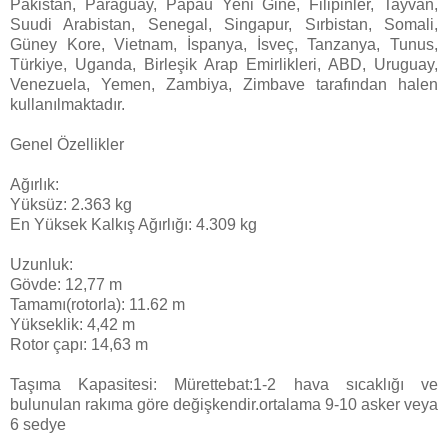
Pakistan, Paraguay, Papau Yeni Gine, Filipinler, Tayvan,
Suudi Arabistan, Senegal, Singapur, Sırbistan, Somali,
Güney Kore, Vietnam, İspanya, İsveç, Tanzanya, Tunus,
Türkiye, Uganda, Birleşik Arap Emirlikleri, ABD, Uruguay,
Venezuela, Yemen, Zambiya, Zimbave tarafından halen
kullanılmaktadır.
Genel Özellikler
Ağırlık:
Yüksüz: 2.363 kg
En Yüksek Kalkış Ağırlığı: 4.309 kg
Uzunluk:
Gövde: 12,77 m
Tamamı(rotorla): 11.62 m
Yükseklik: 4,42 m
Rotor çapı: 14,63 m
Taşıma Kapasitesi: Mürettebat:1-2 hava sıcaklığı ve
bulunulan rakıma göre değişkendir.ortalama 9-10 asker veya
6 sedye