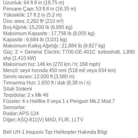
Uzunluk: 64 ft 8 in (19.75 m)
Pervane Çapı: 53 ft 8 in (16.35 m)
Yükseklik: 17 ft 2 in (5.2 m)
Disc area: 2,262 ft² (210 m²)
Boş Ağırlık: 15,200 lb (6,895 kg)
Maksimum Kapasite : 17,758 lb (8,055 kg)
Kapasite : 6,684 lb (3,031 kg)
Maksimum Kalkış Ağırlığı : 21,884 lb (9,927 kg)
Güç: 2 × General Electric T700-GE-401C turboshaft, 1,890
shp (1,410 kW)
Maksimum hız: 146 kn (270 km / h; 168 mph)
Menzil: seyir hızında 450 nmi (518 mil veya 834 km)
Servis tavanı: 12,000 ft (3,580 m)
Tırmanma Hızı: 1.650 ft / dak (8.38 m / s)
Silah Sistemi
Torpidolar: 2 x Mk 46
Füzeler: 4 x Hellfire II veya 1 x Penguin Mk.2 Mod.7
Sensorlar:
Radar: APS-124
Diğer: ASQ-811(V) MAD, FLIR, LLTV
Bell UH-1 Iroquois Tipi Helikopter Hakında Bilgi