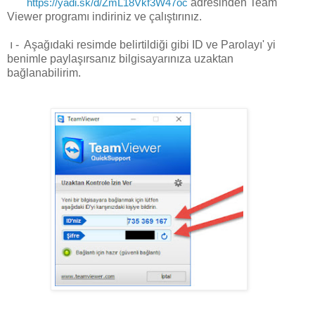
https://yadi.sk/d/ZmL18Vkf3W47oc
adresinden Team
Viewer programı indiriniz ve çalıştırınız.
ı - Aşağıdaki resimde belirtildiği gibi ID ve Parolayı' yi
benimle paylaşırsanız bilgisayarınıza uzaktan
bağlanabilirim.