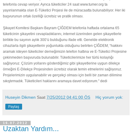
telefonla cevap veriyor. Ayrıca tüketiciler 24 saat www.tumer.org ta
yayınlanmakta olan E-Tüketici Projesi ile de müracaatta bulunabiliyor. Her iki
başvurunun ortak özelliği ücretsiz ve pratik olması.
Şikayet Komitesi Başkanı Bayram ÇİĞDEM telefonla haftada ortalama 65
tüketicinin şikayetini cevapladıklarını, internet üzerinden gelen şikayetlerle
birlikte bu sayının aylık 300’ü bulduğunu ifade etti. Genelde elektronik
cihazlarla ilgili şikayetlerin yoğunlukta olduğunu belirten ÇİĞDEM; “hakkını
aramak isteyen tüketiciler derneğimizin telefon hattına ve E-Tüketici Projesine
çekinmeden başvuruda bulunabilir. Tüketicilerimize her türlü kolaylığı
sağlıyoruz. Çözüm yollarını gösterdiğimiz gibi şikayetlerine uygun dilekçe
örneğini E-Dilekçe Projesinden ücretsiz olarak temin etmelerini sağlıyoruz.
Projelerimizin uygulanabilir ve gerçekçi olması için belli bir zaman dilimine
sıkıştırmadık. Tüketicileri haklarını aramaya davet ediyorum." dedi
Huseyin Dikmen
Saat
7/25/2012 04:41:00 ÖS
Hiç yorum yok:
Paylaş
16.07.2012
Uzaktan Yardım...