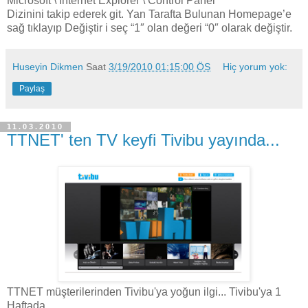
Microsoft \ Internet Explorer \ Control Panel
Dizinini takip ederek git. Yan Tarafta Bulunan Homepage’e
sağ tıklayıp Değiştir i seç “1″ olan değeri “0″ olarak değiştir.
Huseyin Dikmen
Saat
3/19/2010 01:15:00 ÖS
Hiç yorum yok:
Paylaş
11.03.2010
TTNET' ten TV keyfi Tivibu yayında...
TTNET müşterilerinden Tivibu'ya yoğun ilgi... Tivibu'ya 1
Haftada