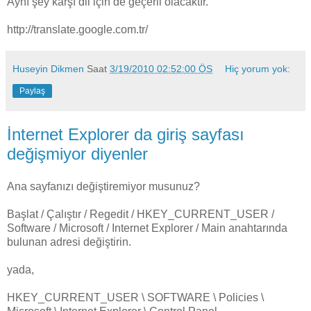
Aynı şey karşı dil için de geçerli olacaktır.
http://translate.google.com.tr/
Huseyin Dikmen
Saat
3/19/2010 02:52:00 ÖS
Hiç yorum yok:
Paylaş
İnternet Explorer da giriş sayfası
değişmiyor diyenler
Ana sayfanızı değiştiremiyor musunuz?
Başlat / Çalıştır / Regedit / HKEY_CURRENT_USER /
Software / Microsoft / Internet Explorer / Main anahtarında
bulunan adresi değiştirin.
yada,
HKEY_CURRENT_USER \ SOFTWARE \ Policies \