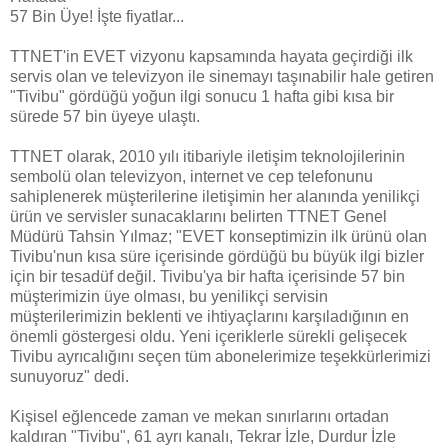
57 Bin Üye! İşte fiyatlar...
TTNET'in EVET vizyonu kapsamında hayata geçirdiği ilk
servis olan ve televizyon ile sinemayı taşınabilir hale getiren
"Tivibu" gördüğü yoğun ilgi sonucu 1 hafta gibi kısa bir
sürede 57 bin üyeye ulaştı.
TTNET olarak, 2010 yılı itibariyle iletişim teknolojilerinin
sembolü olan televizyon, internet ve cep telefonunu
sahiplenerek müşterilerine iletişimin her alanında yenilikçi
ürün ve servisler sunacaklarını belirten TTNET Genel
Müdürü Tahsin Yılmaz; "EVET konseptimizin ilk ürünü olan
Tivibu'nun kısa süre içerisinde gördüğü bu büyük ilgi bizler
için bir tesadüf değil. Tivibu'ya bir hafta içerisinde 57 bin
müşterimizin üye olması, bu yenilikçi servisin
müşterilerimizin beklenti ve ihtiyaçlarını karşıladığının en
önemli göstergesi oldu. Yeni içeriklerle sürekli gelişecek
Tivibu ayrıcalığını seçen tüm abonelerimize teşekkürlerimizi
sunuyoruz" dedi.
Kişisel eğlencede zaman ve mekan sınırlarını ortadan
kaldıran "Tivibu", 61 ayrı kanalı, Tekrar İzle, Durdur İzle