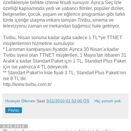
özellikleriyle birlikte izleme fırsatı sunuyor. Ayrıca Seç İzle
özelliği kapsamında yerli ve yabancı filmler, popüler diziler,
belgeseller, çocuk, yaşam ve eğlence programları gibi farklı
türde içeriğe ulaşma imkanı tanıyan Tivibu, sinema ve
televizyonu zaman ve mekandan bağımsız hale getiriyor.
Tivibu, Nisan sonuna kadar ayda sadece 1 TL'*ye TTNET
müşterilerinin hizmetine sunuluyor.
* Lansman kampanyası fiyatıdır. Ayrıca 30 Nisan'a kadar
Tivibu üyesi olan TTNET müşterileri, 1 Mayıs'tan itibaren 31
Aralık'a kadar Standart Paket için 1 TL, Standart Plus Paket
için ise yalnızca 4 TL ödeyecek.
** Standart Paket'in liste fiyatı 3 TL, Standart Plus Paketi'nin
ise 8 TL'dir.
http://www.tivibu.com.tr/
Huseyin Dikmen
Saat
3/11/2010 01:52:00 ÖS
Hiç yorum yok:
Paylaş
2.03.2010