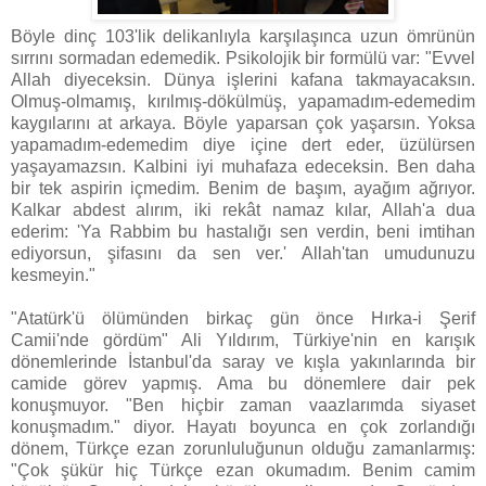
Böyle dinç 103'lik delikanlıyla karşılaşınca uzun ömrünün
sırrını sormadan edemedik. Psikolojik bir formülü var: "Evvel
Allah diyeceksin. Dünya işlerini kafana takmayacaksın.
Olmuş-olmamış, kırılmış-dökülmüş, yapamadım-edemedim
kaygılarını at arkaya. Böyle yaparsan çok yaşarsın. Yoksa
yapamadım-edemedim diye içine dert eder, üzülürsen
yaşayamazsın. Kalbini iyi muhafaza edeceksin. Ben daha
bir tek aspirin içmedim. Benim de başım, ayağım ağrıyor.
Kalkar abdest alırım, iki rekât namaz kılar, Allah'a dua
ederim: 'Ya Rabbim bu hastalığı sen verdin, beni imtihan
ediyorsun, şifasını da sen ver.' Allah'tan umudunuzu
kesmeyin."
"Atatürk'ü ölümünden birkaç gün önce Hırka-i Şerif
Camii'nde gördüm" Ali Yıldırım, Türkiye'nin en karışık
dönemlerinde İstanbul'da saray ve kışla yakınlarında bir
camide görev yapmış. Ama bu dönemlere dair pek
konuşmuyor. "Ben hiçbir zaman vaazlarımda siyaset
konuşmadım." diyor. Hayatı boyunca en çok zorlandığı
dönem, Türkçe ezan zorunluluğunun olduğu zamanlarmış:
"Çok şükür hiç Türkçe ezan okumadım. Benim camim