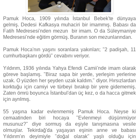
Pamuk Hoca, 1909 yılında İstanbul Bebek'te dünyaya
gelmiş. Dedesi Kafkasya muhaciri bir imammış. Babası da
Fatih Medresesi'nden mezun bir imam. O da Süleymaniye
Medresesi'nde eğitim görmüş. Buranın son mezunlarından.
Pamuk Hoca'nın yaşını soranlara yakınları; "2 padişah, 11
cumhurbaşkanı gördü" cevabını veriyor.
Yıldırım, 1936 yılında Yahya Efendi Camii'nde imam olarak
göreve başlamış. "Biraz sapa bir yerde, yerleşim yerlerine
uzak. O yüzden her şeyden uzak kaldım." diyor. Hırsızlardan
korktuğu için camiyi ve türbeyi bırakıp bir yere gidememiş.
Zaten ömrü boyunca İstanbul'dan üç kez, o da hacca gitmek
için ayrılmış.
55 yaşına kadar evlenmemiş Pamuk Hoca. Neyse ki
cemaatinden biri hocaya "Evlenmeyi düşünmüyor
musunuz?" diye sormuş da eşiyle tanışmasına vesile
olmuşlar. Tekirdağ'da yaşayan eşinin anne ve babası
Yıldırım'ın deyimiyle "doğal olarak" yaşlı olduğu için