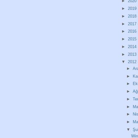
►
2020
►
2019
►
2018
►
2017
►
2016
►
2015
►
2014
►
2013
▼
2012
►
Ar
►
Ka
►
Ek
►
Ağ
►
T
►
Ma
►
Ni
►
Ma
▼
Şu
Win