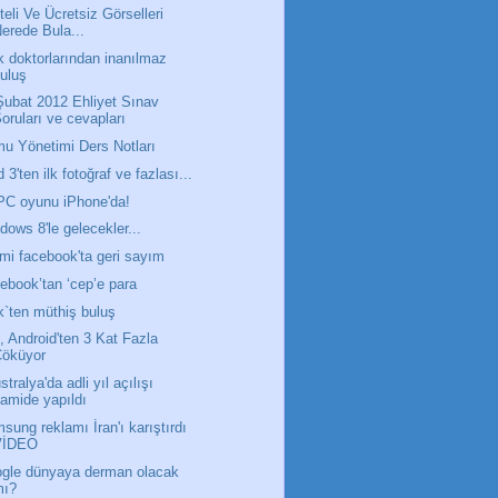
iteli Ve Ücretsiz Görselleri
erede Bula...
k doktorlarından inanılmaz
uluş
Şubat 2012 Ehliyet Sınav
oruları ve cevapları
u Yönetimi Ders Notları
 3'ten ilk fotoğraf ve fazlası...
 PC oyunu iPhone'da!
dows 8'le gelecekler...
ami facebook'ta geri sayım
ebook’tan ‘cep’e para
k`ten müthiş buluş
, Android'ten 3 Kat Fazla
Çöküyor
tralya'da adli yıl açılışı
amide yapıldı
sung reklamı İran'ı karıştırdı
VİDEO
gle dünyaya derman olacak
mı?