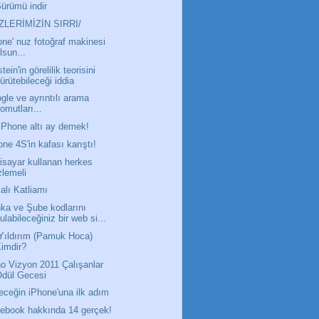
ürümü indir
LERİMİZİN SIRRI/
one' nuz fotoğraf makinesi
lsun...
tein'in görelilik teorisini
ürütebileceği iddia
gle ve ayrıntılı arama
omutları...
 iPhone altı ay demek!
one 4S'in kafası karıştı!
gisayar kullanan herkes
zlemeli
alı Katliamı
ka ve Şube kodlarını
ulabileceğiniz bir web si...
 Yıldırım (Pamuk Hoca)
imdir?
o Vizyon 2011 Çalışanlar
Ödül Gecesi
eceğin iPhone'una ilk adım
ebook hakkında 14 gerçek!