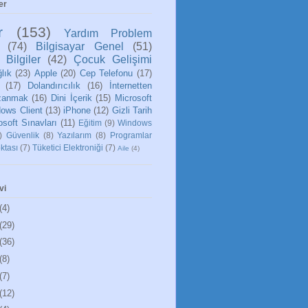
er
r
(153)
Yardım Problem
(74)
Bilgisayar Genel
(51)
 Bilgiler
(42)
Çocuk Gelişimi
lık
(23)
Apple
(20)
Cep Telefonu
(17)
(17)
Dolandırıcılık
(16)
İnternetten
zanmak
(16)
Dini İçerik
(15)
Microsoft
ows Client
(13)
iPhone
(12)
Gizli Tarih
osoft Sınavları
(11)
Eğitim
(9)
Windows
)
Güvenlik
(8)
Yazılarım
(8)
Programlar
ktası
(7)
Tüketici Elektroniği
(7)
Aile
(4)
vi
(4)
(29)
(36)
(8)
(7)
(12)