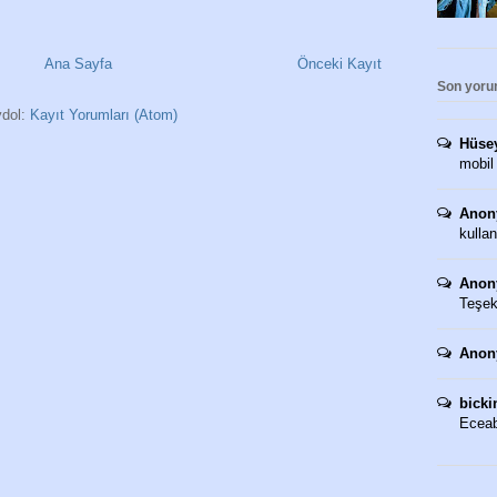
Ana Sayfa
Önceki Kayıt
Son yoru
dol:
Kayıt Yorumları (Atom)
Hüse
mobil
Anon
kullan
Anon
Teşekk
Anon
bicki
Eceaba