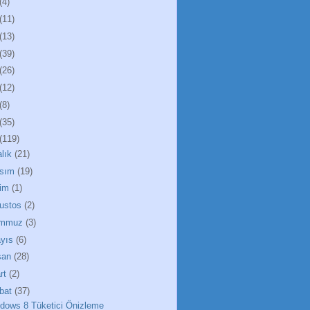
(4)
(11)
(13)
(39)
(26)
(12)
(8)
(35)
(119)
alık
(21)
sım
(19)
im
(1)
ustos
(2)
emmuz
(3)
yıs
(6)
san
(28)
rt
(2)
bat
(37)
dows 8 Tüketici Önizleme