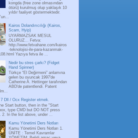
kongda (free zone olmasından
ötürü) kurulmuş olup yaklaşık 10
yıldır faaliyet göstermektedir.
’un...
Kairos Dolandırıcılığı (Kairos,
Scam, Hyip)
UYARMAZSAK MESUL
OLURUZ… Fetva:
http://www.fetvahane.com/kairos
-teknolojisi-ile-para-kazanmak-
108.html Yazıya fetva ile ...
Nedir bu stres çarkı? (Fidget
Hand Spinner)
Türkçe “El Değirmeni” anlamına
gelen bu oyuncak 1997'de
Catherine A. Hettinger tarafından
ABD'de patentlendi. Patent
lm...
7 Dll / Ocx Register etmek.
the Start button, then in the "Start
box, type CMD but DO NOT press
 2. In the list above, under ...
Kamu Yönetimi Ders Notları
Kamu Yönetimi Ders Notları 1.
ÜNİTE : Temel Kavramlar
YÖNETİM: Belirli amaç veya