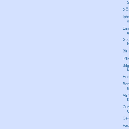
S
GÖZ
İph
o
Eins
ç
Goo
k
Bir
iPh
Bil
i
Hoc
Ban
b
Ali
K
Cun
Gel
Fac