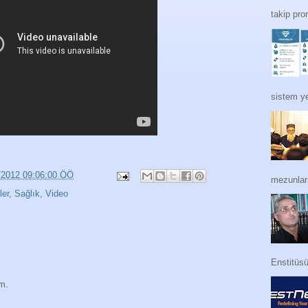
takip pro
sistem ye
/2012 09:06:00 ÖÖ
mezunları
ler
,
Sağlık
,
Video
Enstitüs
im.