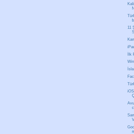
Kal
N
Tür
b
11 
S
Kam
iPad
İlk
Win
İsl
Fac
Tür
iOS
Avus
c
Sam
Goo