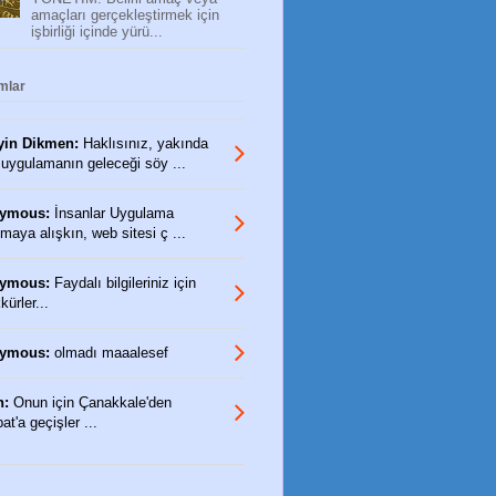
amaçları gerçekleştirmek için
işbirliği içinde yürü...
mlar
yin Dikmen:
Haklısınız, yakında
 uygulamanın geleceği söy ...
ymous:
İnsanlar Uygulama
maya alışkın, web sitesi ç ...
ymous:
Faydalı bilgileriniz için
ürler...
ymous:
olmadı maaalesef
n:
Onun için Çanakkale'den
t'a geçişler ...