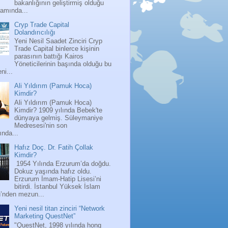
bakanlığının geliştirmiş olduğu
ramında...
Cryp Trade Capital
Dolandırıcılığı
Yeni Nesil Saadet Zinciri Cryp
Trade Capital binlerce kişinin
parasının battığı Kairos
Yöneticilerinin başında olduğu bu
ni...
Ali Yıldırım (Pamuk Hoca)
Kimdir?
Ali Yıldırım (Pamuk Hoca)
Kimdir? 1909 yılında Bebek'te
dünyaya gelmiş. Süleymaniye
Medresesi'nin son
nda...
Hafız Doç. Dr. Fatih Çollak
Kimdir?
1954 Yılında Erzurum’da doğdu.
Dokuz yaşında hafız oldu.
Erzurum İmam-Hatip Lisesi’ni
bitirdi. İstanbul Yüksek İslam
ü’nden mezun...
Yeni nesil titan zinciri “Network
Marketing QuestNet”
"QuestNet, 1998 yılında hong