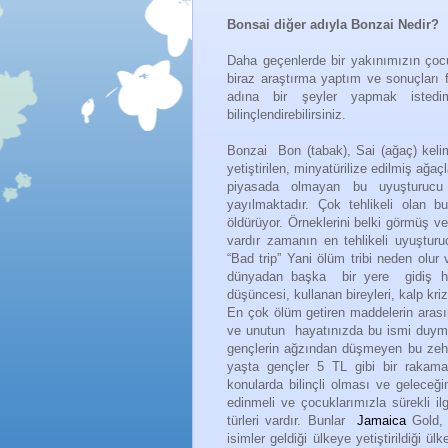
Bonsai diğer adıyla Bonzai Nedir?
Daha geçenlerde bir yakınımızın ço
biraz araştırma yaptım ve sonuçları fa
adına bir şeyler yapmak istedi
bilinçlendirebilirsiniz.
Bonzai Bon (tabak), Sai (ağaç) keli
yetiştirilen, minyatürilize edilmiş ağaç
piyasada olmayan bu uyuşturuc
yayılmaktadır. Çok tehlikeli olan b
öldürüyor. Örneklerini belki görmüş v
vardır zamanın en tehlikeli uyuşturu
“Bad trip” Yani ölüm tribi neden olu
dünyadan başka bir yere gidiş ha
düşüncesi, kullanan bireyleri, kalp kri
En çok ölüm getiren maddelerin arası
ve unutun hayatınızda bu ismi duyma
gençlerin ağzından düşmeyen bu zehir
yaşta gençler 5 TL gibi bir rakama 
konularda bilinçli olması ve geleceği
edinmeli ve çocuklarımızla sürekli i
türleri vardır. Bunlar
Jamaica
Gold,
isimler geldiği ülkeye yetiştirildiği 