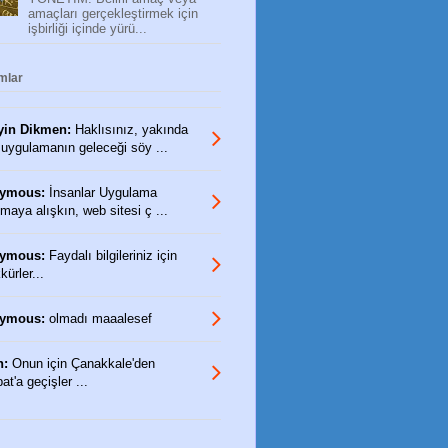
amaçları gerçekleştirmek için
işbirliği içinde yürü...
mlar
yin Dikmen:
Haklısınız, yakında
 uygulamanın geleceği söy ...
ymous:
İnsanlar Uygulama
maya alışkın, web sitesi ç ...
ymous:
Faydalı bilgileriniz için
ürler...
ymous:
olmadı maaalesef
n:
Onun için Çanakkale'den
t'a geçişler ...