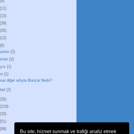
(4)
(11)
(13)
(39)
(26)
(12)
(8)
ustos
(2)
ziran
(2)
yıs
(1)
rt
(1)
sai diğer adıyla Bonzai Nedir?
bat
(2)
(35)
(119)
(33)
(51)
(99)
Bu site, hizmet sunmak ve trafiği analiz etmek