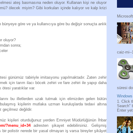
elmesi ateş basmasına neden oluyor. Kullanan kişi ne oluyor
? ölecek miyim? Gibi korkuları içinde kalıyor ve kalp krizi
Microsoft
 bünyeye göre ve ya kullanıcıya göre bu değişir sonuçta anlık
er oluyor?
ımdan sonra;
celer
caiz-mi--
esi günümüz tabiriyle imitasyonu yapılmaktadır. Zaten zehir
ek için tarım ilacı böcek zehiri ve fare zehiri ile yapıp daha
süresi do
ötesi yaratıklar var.
Windows 
tlarını bu illetlerden uzak tutmak için elimizden gelen bütün
1. Click 
bulaşmış kişilerin mutlaka uzman kuruluşlarda tedavi altına
Search" 
 geçilmez değildir.
Enter yet.
ünüz kişileri oturduğunuz yerden Emniyet Müdürlüğünün İhbar
/iem/?menu_id=34
adresten şikayet edebilirsiniz. Gelişmiş
 bir polistir nerede bir yasal olmayan iş varsa bireyler şikâyet