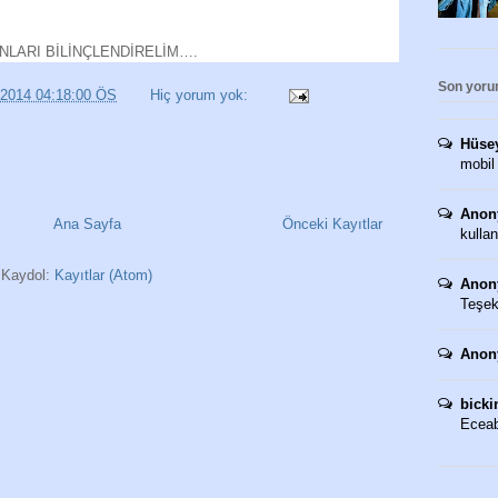
ANLARI BİLİNÇLENDİRELİM….
Son yoru
/2014 04:18:00 ÖS
Hiç yorum yok:
Hüse
mobil
Anon
Ana Sayfa
Önceki Kayıtlar
kullan
Kaydol:
Kayıtlar (Atom)
Anon
Teşekk
Anon
bicki
Eceaba