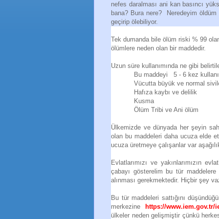
nefes daralması ani kan basıncı yüks
bana? Bura nere? Neredeyim öldüm mü
geçirip ölebiliyor.
Tek dumanda bile ölüm riski % 99 olan
ölümlere neden olan bir maddedir.
Uzun süre kullanımında ne gibi belirtil
Bu maddeyi 5 - 6 kez kullan
Vücutta büyük ve normal sivil
Hafıza kaybı ve delilik
Kusma
Ölüm Tribi ve Ani ölüm
Ülkemizde ve dünyada her şeyin saht
olan bu maddeleri daha ucuza elde etm
ucuza üretmeye çalışanlar var aşağılık 
Evlatlarımızı ve yakınlarımızın evla
çabayı gösterelim bu tür maddelere 
alınması gerekmektedir. Hiçbir şey vaz
Bu tür maddeleri sattığını düşündüğ
merkezine
https://www.iem.gov.tr
ülkeler neden gelişmiştir çünkü herkes