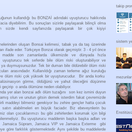
takip pro
cuğunun kullandığı bu BONZAİ adındaki uyuşturucu hakkında
cia diyebilirim. Bu sonuçları sizinle paylaşarak bilinçli olma
m sizde kendi sayfanızda paylaşarak bir çok kişiyi
sistem ye
melerinden oluşan Bonsai kelimesi, tabak ya da taş üzerinde
ları ifade eder. Türkçeye Bonzai olarak geçmiştir. 3 - 4 yıl önce
u madde son zamanlarda ülkemizde ve dünyada hızla
u uyuşturucu tek seferde bile ölüm riski oluşturabiliyor ve
e ya duymuşsunuzdur. Tek bir duman bile öldürebilir ölüm riski
cuları arasındadır. Kullanıldığı zaman terleme ağız kuruluğu
r ve ölüm riski çok yüksek bir uyuşturucudur. Bir anda korku
mezunları
lüsinasyon görme, öldüğünü ve yahut öleceğini düşünme
zi geçirip o anda ölümüne neden olabiliyor.
nda yer alan bonzai adlı ölüm tuzağını son kez ismini duyun
mış olun ve unutun gitsin demek isterdim fakat çevremizde
li maddeyi bilmeniz gerekiyor bu zehire gençler hatta çocuk
satın alabilmeleri en büyük faciadır. Biz ebeveynlerin bu
Enstitüs
miz olan çocuklarımızı bu gibi zehirlerden korumak için bilgi
lgilenmeliyiz. Bu uyuşturucu maddenin başka başka adları ve
 Jamaica Süpram, Jamaica VIP ve Jamaica Exterme gibi
ülkeye göre farklılık göstermektedir. Aynı şekilde bu maddelerde