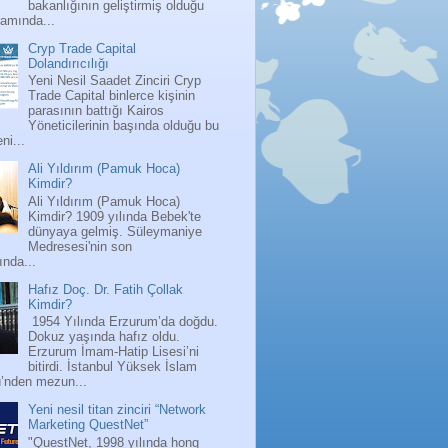
bakanlığının geliştirmiş olduğu
ramında...
Cryp Trade Capital
Dolandırıcılığı
Yeni Nesil Saadet Zinciri Cryp
Trade Capital binlerce kişinin
parasının battığı Kairos
Yöneticilerinin başında olduğu bu
ni...
Ali Yıldırım (Pamuk Hoca)
Kimdir?
Ali Yıldırım (Pamuk Hoca)
Kimdir? 1909 yılında Bebek'te
dünyaya gelmiş. Süleymaniye
Medresesi'nin son
nda...
Hafız Doç. Dr. Fatih Çollak
Kimdir?
1954 Yılında Erzurum’da doğdu.
Dokuz yaşında hafız oldu.
Erzurum İmam-Hatip Lisesi’ni
bitirdi. İstanbul Yüksek İslam
ü’nden mezun...
Yeni nesil titan zinciri “Network
Marketing QuestNet”
"QuestNet, 1998 yılında hong