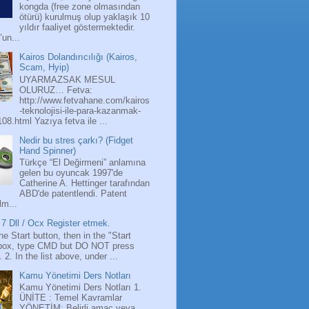
kongda (free zone olmasından
ötürü) kurulmuş olup yaklaşık 10
yıldır faaliyet göstermektedir.
’un...
Kairos Dolandırıcılığı (Kairos,
Scam, Hyip)
UYARMAZSAK MESUL
OLURUZ… Fetva:
http://www.fetvahane.com/kairos
-teknolojisi-ile-para-kazanmak-
108.html Yazıya fetva ile ...
Nedir bu stres çarkı? (Fidget
Hand Spinner)
Türkçe “El Değirmeni” anlamına
gelen bu oyuncak 1997'de
Catherine A. Hettinger tarafından
ABD'de patentlendi. Patent
lm...
7 Dll / Ocx Register etmek.
the Start button, then in the "Start
box, type CMD but DO NOT press
 2. In the list above, under ...
Kamu Yönetimi Ders Notları
Kamu Yönetimi Ders Notları 1.
ÜNİTE : Temel Kavramlar
YÖNETİM: Belirli amaç veya