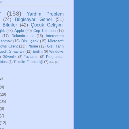
er
r
(153)
Yardım Problem
(74)
Bilgisayar Genel
(51)
 Bilgiler
(42)
Çocuk Gelişimi
lık
(23)
Apple
(20)
Cep Telefonu
(17)
(17)
Dolandırıcılık
(16)
İnternetten
zanmak
(16)
Dini İçerik
(15)
Microsoft
ows Client
(13)
iPhone
(12)
Gizli Tarih
osoft Sınavları
(11)
Eğitim
(9)
Windows
)
Güvenlik
(8)
Yazılarım
(8)
Programlar
ktası
(7)
Tüketici Elektroniği
(7)
Aile
(4)
vi
(4)
(29)
(36)
(8)
(7)
(12)