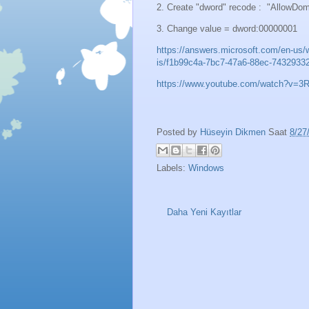
2. Create "dword" recode : "AllowD
3. Change value = dword:00000001
https://answers.microsoft.com/en-us/wi
is/f1b99c4a-7bc7-47a6-88ec-7432933
https://www.youtube.com/watch?v=
Posted by
Hüseyin Dikmen
Saat
8/27
Labels:
Windows
Daha Yeni Kayıtlar