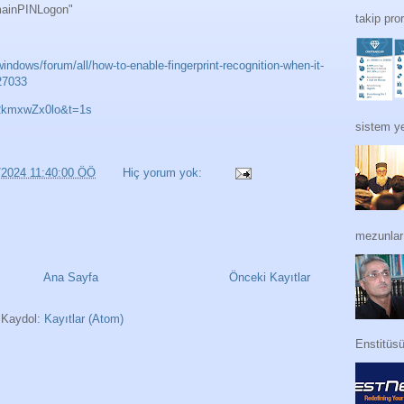
omainPINLogon"
takip pro
ndows/forum/all/how-to-enable-fingerprint-recognition-when-it-
27033
3RkmxwZx0lo&t=1s
sistem ye
/2024 11:40:00 ÖÖ
Hiç yorum yok:
mezunları
Ana Sayfa
Önceki Kayıtlar
Kaydol:
Kayıtlar (Atom)
Enstitüs