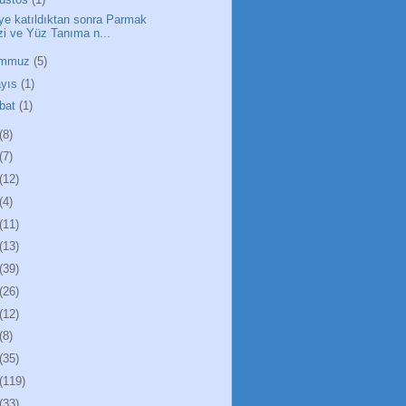
ye katıldıktan sonra Parmak
zi ve Yüz Tanıma n...
emmuz
(5)
yıs
(1)
bat
(1)
(8)
(7)
(12)
(4)
(11)
(13)
(39)
(26)
(12)
(8)
(35)
(119)
(33)