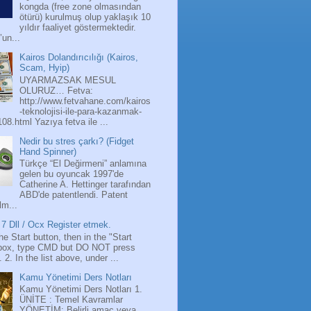
kongda (free zone olmasından
ötürü) kurulmuş olup yaklaşık 10
yıldır faaliyet göstermektedir.
’un...
Kairos Dolandırıcılığı (Kairos,
Scam, Hyip)
UYARMAZSAK MESUL
OLURUZ… Fetva:
http://www.fetvahane.com/kairos
-teknolojisi-ile-para-kazanmak-
108.html Yazıya fetva ile ...
Nedir bu stres çarkı? (Fidget
Hand Spinner)
Türkçe “El Değirmeni” anlamına
gelen bu oyuncak 1997'de
Catherine A. Hettinger tarafından
ABD'de patentlendi. Patent
lm...
7 Dll / Ocx Register etmek.
the Start button, then in the "Start
box, type CMD but DO NOT press
 2. In the list above, under ...
Kamu Yönetimi Ders Notları
Kamu Yönetimi Ders Notları 1.
ÜNİTE : Temel Kavramlar
YÖNETİM: Belirli amaç veya