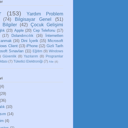
er
r
(153)
Yardım Problem
(74)
Bilgisayar Genel
(51)
 Bilgiler
(42)
Çocuk Gelişimi
lık
(23)
Apple
(20)
Cep Telefonu
(17)
(17)
Dolandırıcılık
(16)
İnternetten
zanmak
(16)
Dini İçerik
(15)
Microsoft
ows Client
(13)
iPhone
(12)
Gizli Tarih
osoft Sınavları
(11)
Eğitim
(9)
Windows
)
Güvenlik
(8)
Yazılarım
(8)
Programlar
ktası
(7)
Tüketici Elektroniği
(7)
Aile
(4)
vi
(4)
(29)
(36)
alık
(10)
sım
(14)
im
(4)
ustos
(1)