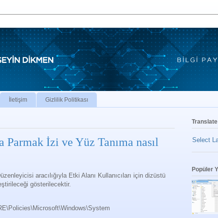
İletişim
Gizlilik Politikası
Translate
ra Parmak İzi ve Yüz Tanıma nasıl
Select L
Popüler Y
nleyicisi aracılığıyla Etki Alanı Kullanıcıları için dizüstü
ştirileceği gösterilecektir.
licies\Microsoft\Windows\System