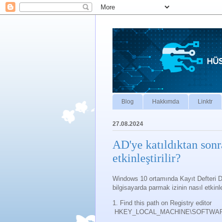
Blog
Hakkımda
Linktr
27.08.2024
AD'ye katıldıktan son
etkinleştirilir?
Windows 10 ortamında Kayıt Defteri Düze
bilgisayarda parmak izinin nasıl etkinle
1. Find this path on Registry editor
HKEY_LOCAL_MACHINE\SOFTWARE\Po