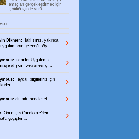
amaçları gerçekleştirmek için
işbirliği içinde yürü...
mlar
yin Dikmen:
Haklısınız, yakında
 uygulamanın geleceği söy ...
ymous:
İnsanlar Uygulama
maya alışkın, web sitesi ç ...
ymous:
Faydalı bilgileriniz için
ürler...
ymous:
olmadı maaalesef
n:
Onun için Çanakkale'den
t'a geçişler ...