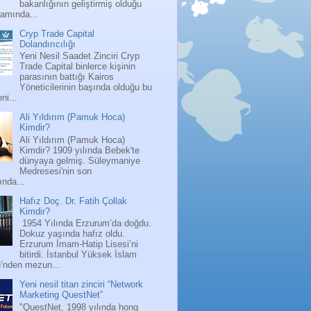
bakanlığının geliştirmiş olduğu
ramında...
Cryp Trade Capital
Dolandırıcılığı
Yeni Nesil Saadet Zinciri Cryp
Trade Capital binlerce kişinin
parasının battığı Kairos
Yöneticilerinin başında olduğu bu
ni...
Ali Yıldırım (Pamuk Hoca)
Kimdir?
Ali Yıldırım (Pamuk Hoca)
Kimdir? 1909 yılında Bebek'te
dünyaya gelmiş. Süleymaniye
Medresesi'nin son
nda...
Hafız Doç. Dr. Fatih Çollak
Kimdir?
1954 Yılında Erzurum’da doğdu.
Dokuz yaşında hafız oldu.
Erzurum İmam-Hatip Lisesi’ni
bitirdi. İstanbul Yüksek İslam
ü’nden mezun...
Yeni nesil titan zinciri “Network
Marketing QuestNet”
"QuestNet, 1998 yılında hong