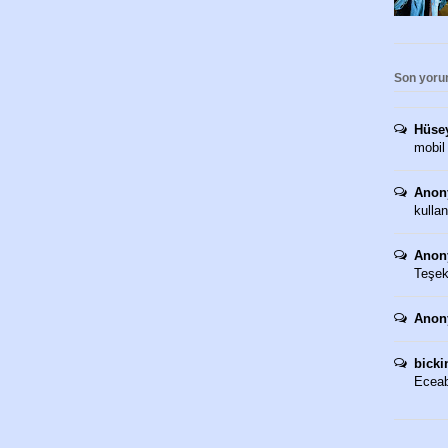
Son yoru
Hüse
mobil
Anon
kullan
Anon
Teşekk
Anon
bicki
Eceaba