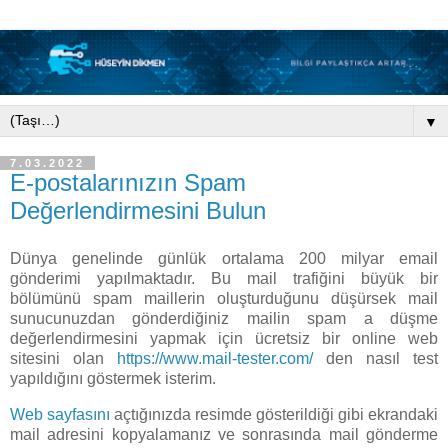
▼
7.03.2022
E-postalarınızın Spam
Değerlendirmesini Bulun
Dünya genelinde günlük ortalama 200 milyar email
gönderimi yapılmaktadır. Bu mail trafiğini büyük bir
bölümünü spam maillerin oluşturduğunu düşürsek mail
sunucunuzdan gönderdiğiniz mailin spam a düşme
değerlendirmesini yapmak için ücretsiz bir online web
sitesini olan
https://www.mail-tester.com/
den nasıl test
yapıldığını göstermek isterim.
Web sayfasını
açtığınızda resimde gösterildiği gibi ekrandaki
mail adresini kopyalamanız ve sonrasında mail gönderme