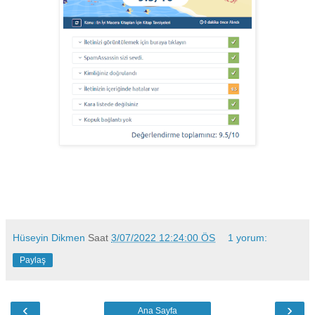
Hüseyin Dikmen
Saat
3/07/2022 12:24:00 ÖS
1 yorum:
Paylaş
‹
›
Ana Sayfa