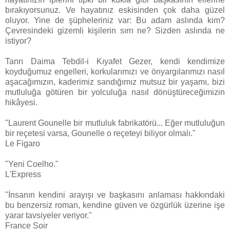
bırakıyorsunuz. Ve hayatınız eskisinden çok daha güzel
oluyor. Yine de şüpheleriniz var: Bu adam aslında kim?
Çevresindeki gizemli kişilerin sırrı ne? Sizden aslında ne
istiyor?
Tanrı Daima Tebdil-i Kıyafet Gezer, kendi kendimize
koyduğumuz engelleri, korkularımızı ve önyargılarımızı nasıl
aşacağımızın, kaderimiz sandığımız mutsuz bir yaşamı, bizi
mutluluğa götüren bir yolculuğa nasıl dönüştüreceğimizin
hikâyesi.
"Laurent Gounelle bir mutluluk fabrikatörü... Eğer mutluluğun
bir reçetesi varsa, Gounelle o reçeteyi biliyor olmalı."
Le Figaro
"Yeni Coelho."
L'Express
"İnsanın kendini arayışı ve başkasını anlaması hakkındaki
bu benzersiz roman, kendine güven ve özgürlük üzerine işe
yarar tavsiyeler veriyor."
France Soir