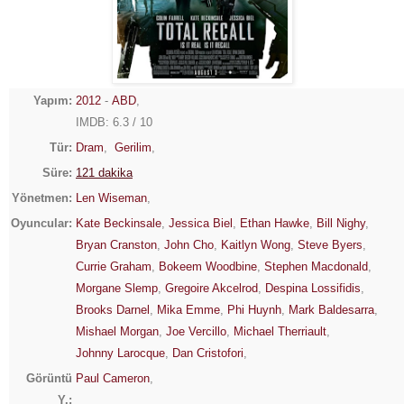
Yapım:
2012
-
ABD
,
IMDB: 6.3 / 10
Tür:
Dram
,
Gerilim
,
Süre:
121 dakika
Yönetmen:
Len Wiseman
,
Oyuncular:
Kate Beckinsale
,
Jessica Biel
,
Ethan Hawke
,
Bill Nighy
,
Bryan Cranston
,
John Cho
,
Kaitlyn Wong
,
Steve Byers
,
Currie Graham
,
Bokeem Woodbine
,
Stephen Macdonald
,
Morgane Slemp
,
Gregoire Akcelrod
,
Despina Lossifidis
,
Brooks Darnel
,
Mika Emme
,
Phi Huynh
,
Mark Baldesarra
,
Mishael Morgan
,
Joe Vercillo
,
Michael Therriault
,
Johnny Larocque
,
Dan Cristofori
,
Görüntü
Paul Cameron
,
Y.: