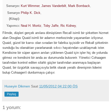
Senaryo:
Kurt Wimmer
,
James Vanderbilt
,
Mark Bomback
,
Senaryo
Philip K. Dick
,
(Kitap):
Yapımcı:
Neal H. Moritz
,
Toby Jaffe
,
Ric Kidney
,
Filmde, düşleri gerçek anılara dönüştüren Recall isimli bir şirketten hizmet
alan Douglas Quaid isimli bir adamın merkezinde yaşananları izliyoruz.
Quaid, güzel bir karısı olan sıradan bir fabrika işçisidir ve Rekall şirketinin
sunduğu bu olanaktan yararlanarak sıkıcı hayatından uzaklaşmak ister.
Kendisine bir süper ajanın anıları yüklenen Quaid için işler hiç de yolunda
gitmez ve kendisini bir anda av durumunda buluverir. Yönetici Cohaagen
tarafından kontrol edilen silahlı güçler tarafından aranmaya başlayan
Quaid, bir özgürlük savaşçısıyla birlik olarak yeraltı direnişinin liderini
bulup Cohaagen'i durdurmaya çalışır.
Huseyin Dikmen
Saat
11/05/2012 04:22:00 ÖS
Paylaş
1 yorum: