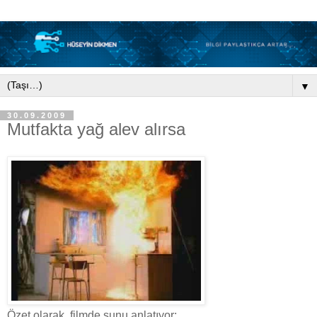
▼
30.09.2009
Mutfakta yağ alev alırsa
Özet olarak, filmde şunu anlatıyor: