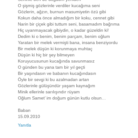
O şişmiş gözlerinle verdiler kucağıma seni
Gözlerin, ağzın, burnun masumiyetin özü gibi
Kokun daha önce almadığım bir koku, cennet gibi
Narin bir çiçek gibi tuttum seni, basamadım bağrıma
Hiç uyanmayacak gibiydin, o kadar güzeldin ki!
Dedim ki o benim, benim parçam, benim oğlum
Yaratan bir melek vermişti bana, insana benziyordu
Bir melek düşün ki korunmaya muhtaç
Düşün ki hiç bir şey bilmeyen
Koruyucusunun kucağında savunmasız
O günden bu yana tam bir yıl geçti
Bir yaşındasın ve babanın kucağındasın
Öyle bir sevgi ki bu azalmadan artan
Gözlerinle gülüşündür yaşam kaynağım
Minik ellerinle sarılışındır rüyam
Oğlum Samet’ im doğum günün kutlu olsun…
Baban
15.09.2010
Yanıtla