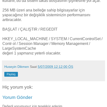
kullanır, bu da sistem takas dosyasının şişmesine yol açar.
256 MB üzeri ana belleğe sahip bilgisayarlar için
yapacağınız bir değişiklik sisteminizin performansını
arttıracaktır.
BAŞLAT / ÇALIŞTIR / REGEDİT
HKEY_LOCAL_MACHINE / SYSTEM / CurrentControlSet /
Contr ol / Session Manager / Memory Management /
LargeSystemCache
değeri 1 yapmanız yeterli olacaktır.
Huseyin Dikmen
Saat
5/07/2009 12:12:00 ÖS
Paylaş
Hiç yorum yok:
Yorum Gönder
Değerli yorumunuz için teşekkür ederim.