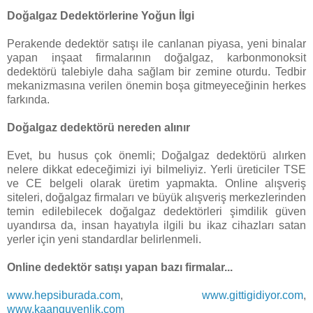
Doğalgaz Dedektörlerine Yoğun İlgi
Perakende dedektör satışı ile canlanan piyasa, yeni binalar
yapan inşaat firmalarının doğalgaz, karbonmonoksit
dedektörü talebiyle daha sağlam bir zemine oturdu. Tedbir
mekanizmasına verilen önemin boşa gitmeyeceğinin herkes
farkında.
Doğalgaz dedektörü nereden alınır
Evet, bu husus çok önemli; Doğalgaz dedektörü alırken
nelere dikkat edeceğimizi iyi bilmeliyiz. Yerli üreticiler TSE
ve CE belgeli olarak üretim yapmakta. Online alışveriş
siteleri, doğalgaz firmaları ve büyük alışveriş merkezlerinden
temin edilebilecek doğalgaz dedektörleri şimdilik güven
uyandırsa da, insan hayatıyla ilgili bu ikaz cihazları satan
yerler için yeni standardlar belirlenmeli.
Online dedektör satışı yapan bazı firmalar...
www.hepsiburada.com
,
www.gittigidiyor.com
,
www.kaanguvenlik.com