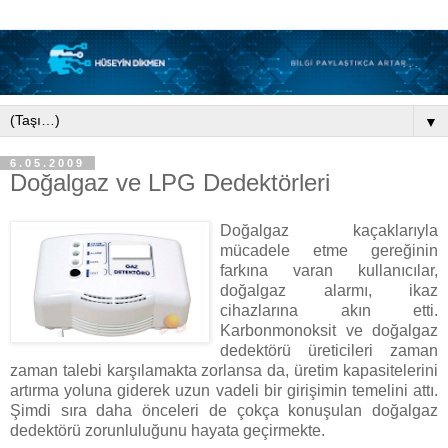
▼
6.05.2009
Doğalgaz ve LPG Dedektörleri
Doğalgaz kaçaklarıyla
mücadele etme gereğinin
farkına varan kullanıcılar,
doğalgaz alarmı, ikaz
cihazlarına akın etti.
Karbonmonoksit ve doğalgaz
dedektörü üreticileri zaman
zaman talebi karşılamakta zorlansa da, üretim kapasitelerini
artırma yoluna giderek uzun vadeli bir girişimin temelini attı.
Şimdi sıra daha önceleri de çokça konuşulan doğalgaz
dedektörü zorunluluğunu hayata geçirmekte.