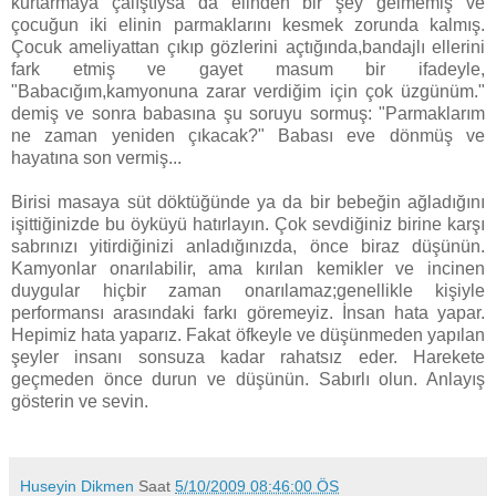
kurtarmaya çalıştıysa da elinden bir şey gelmemiş ve
çocuğun iki elinin parmaklarını kesmek zorunda kalmış.
Çocuk ameliyattan çıkıp gözlerini açtığında,bandajlı ellerini
fark etmiş ve gayet masum bir ifadeyle,
"Babacığım,kamyonuna zarar verdiğim için çok üzgünüm."
demiş ve sonra babasına şu soruyu sormuş: "Parmaklarım
ne zaman yeniden çıkacak?" Babası eve dönmüş ve
hayatına son vermiş...
Birisi masaya süt döktüğünde ya da bir bebeğin ağladığını
işittiğinizde bu öyküyü hatırlayın. Çok sevdiğiniz birine karşı
sabrınızı yitirdiğinizi anladığınızda, önce biraz düşünün.
Kamyonlar onarılabilir, ama kırılan kemikler ve incinen
duygular hiçbir zaman onarılamaz;genellikle kişiyle
performansı arasındaki farkı göremeyiz. İnsan hata yapar.
Hepimiz hata yaparız. Fakat öfkeyle ve düşünmeden yapılan
şeyler insanı sonsuza kadar rahatsız eder. Harekete
geçmeden önce durun ve düşünün. Sabırlı olun. Anlayış
gösterin ve sevin.
Huseyin Dikmen
Saat
5/10/2009 08:46:00 ÖS