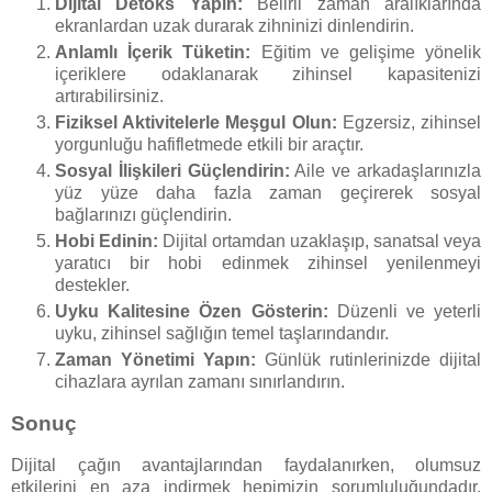
Dijital Detoks Yapın:
Belirli zaman aralıklarında
ekranlardan uzak durarak zihninizi dinlendirin.
Anlamlı İçerik Tüketin:
Eğitim ve gelişime yönelik
içeriklere odaklanarak zihinsel kapasitenizi
artırabilirsiniz.
Fiziksel Aktivitelerle Meşgul Olun:
Egzersiz, zihinsel
yorgunluğu hafifletmede etkili bir araçtır.
Sosyal İlişkileri Güçlendirin:
Aile ve arkadaşlarınızla
yüz yüze daha fazla zaman geçirerek sosyal
bağlarınızı güçlendirin.
Hobi Edinin:
Dijital ortamdan uzaklaşıp, sanatsal veya
yaratıcı bir hobi edinmek zihinsel yenilenmeyi
destekler.
Uyku Kalitesine Özen Gösterin:
Düzenli ve yeterli
uyku, zihinsel sağlığın temel taşlarındandır.
Zaman Yönetimi Yapın:
Günlük rutinlerinizde dijital
cihazlara ayrılan zamanı sınırlandırın.
Sonuç
Dijital çağın avantajlarından faydalanırken, olumsuz
etkilerini en aza indirmek hepimizin sorumluluğundadır.