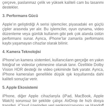
çerçeve, paslanmaz çelik ve yüksek kaliteli cam bu tasarımı
destekler.
3.
Performans Gücü
Apple’ın geliştirdiği A serisi işlemciler, piyasadaki en güçlü
çipler arasında yer alır. Bu işlemciler, oyun oynama, video
düzenleme veya günlük kullanım gibi pek çok alanda üstün
performans sunar. Ayrıca, iPhone’lar zamanla performans
kaybı yaşamayan cihazlar olarak bilinir.
4.
Kamera Teknolojisi
iPhone’un kamera sistemleri, kullanıcıların gerçeğe en yakın
fotoğraf ve videolar çekmesine olanak tanır. Özellikle Dolby
Vision HDR desteği ile video çekiminde fark yaratır. Ayrıca,
iPhone kameraları genellikle düşük ışık koşullarında dahi
kaliteli sonuçlar verir.
5.
Apple Ekosistemi
iPhone, diğer Apple cihazlarıyla (iPad, MacBook, Apple
Watch) sorunsuz bir şekilde çalışır. AirDrop ile hızlı dosya
transferi, iCloud üzerinden veri senkronizasyonu ve Handoff