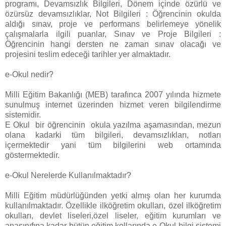
programı, Devamsızlık Bilgileri, Dönem içinde özürlü ve
özürsüz devamsızlıklar, Not Bilgileri : Öğrencinin okulda
aldığı sınav, proje ve performans belirlemeye yönelik
çalışmalarla ilgili puanlar, Sınav ve Proje Bilgileri :
Öğrencinin hangi dersten ne zaman sınav olacağı ve
projesini teslim edeceği tarihler yer almaktadır.
e-Okul nedir?
Milli Eğitim Bakanlığı (MEB) tarafınca 2007 yılında hizmete
sunulmuş internet üzerinden hizmet veren bilgilendirme
sistemidir.
E Okul bir öğrencinin okula yazılma aşamasından, mezun
olana kadarki tüm bilgileri, devamsızlıkları, notları
içermektedir yani tüm bilgilerini web ortamında
göstermektedir.
e-Okul Nerelerde Kullanılmaktadır?
Milli Eğitim müdürlüğünden yetki almış olan her kurumda
kullanılmaktadır. Özellikle ilköğretim okulları, özel ilköğretim
okulları, devlet liseleri,özel liseler, eğitim kurumları ve
anasınıfına kadar bütün eğitim kollarında e-Okul bilgi sistemi