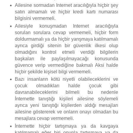
Ailesine sormadan Internet aracılığıyla hiçbir şey
satın almamalı ve hiçbir kredi kartı numarası
bilgisini vermemeli.
Ailesiyle konuşmadan Internet aracılığıyla
sorulan sorulara cevap vermemeli, hiçbir form
doldurmamalı ya da hiçbir yarışmaya katılmamalı
ayrıca girdiği sitenin bir güvenlik ilkesi olup
olmadığını kontrol etmeli verdiği bilgilerin
başkaları ile paylaşılmayacağı konusunda
güvence verip vermediğine bakmalı Aksi halde
hiçbir şekilde kişisel bilgi vermemeli.
Bazı insanların kötü niyetli olabileceklerini ve
çocuk olmadıkları halde çocuk gibi
davranabileceklerini bilmeli bu nedenle
İnternette tanıştığı kişileri ailesine söylemeli
ayrıca yeni tanıştığı kişilerden aldığı mesajları
ailesine göstererek ve onların onayı olmadan bu
mesajlara cevap vermemeli.
İnternette hiçbir tartışmaya ya da kavgaya
katılmamalı eğer biri onunla tartışmaya ya da