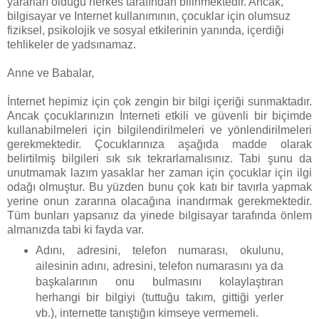
yararları olduğu herkes tarafından bilinmektedir. Ancak,
bilgisayar ve Internet kullanımının, çocuklar için olumsuz
fiziksel, psikolojik ve sosyal etkilerinin yanında, içerdiği
tehlikeler de yadsınamaz.
Anne ve Babalar,
İnternet hepimiz için çok zengin bir bilgi içeriği sunmaktadır.
Ancak çocuklarınızın İnterneti etkili ve güvenli bir biçimde
kullanabilmeleri için bilgilendirilmeleri ve yönlendirilmeleri
gerekmektedir. Çocuklarınıza aşağıda madde olarak
belirtilmiş bilgileri sık sık tekrarlamalısınız. Tabi şunu da
unutmamak lazım yasaklar her zaman için çocuklar için ilgi
odağı olmuştur. Bu yüzden bunu çok katı bir tavırla yapmak
yerine onun zararına olacağına inandırmak gerekmektedir.
Tüm bunları yapsanız da yinede bilgisayar tarafında önlem
almanızda tabi ki fayda var.
Adını, adresini, telefon numarası, okulunu,
ailesinin adını, adresini, telefon numarasını ya da
başkalarının onu bulmasını kolaylaştıran
herhangi bir bilgiyi (tuttuğu takım, gittiği yerler
vb.), internette tanıştığın kimseye vermemeli.