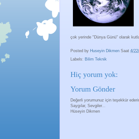
çok yerinde "Dünya Günü" olarak kutla
Posted by
Huseyin Dikmen
Saat
4/22
Labels:
Bilim Teknik
Hiç yorum yok:
Yorum Gönder
Değerli yorumunuz için teşekkür eder
Saygılar, Sevgiler...
Hüseyin Dikmen