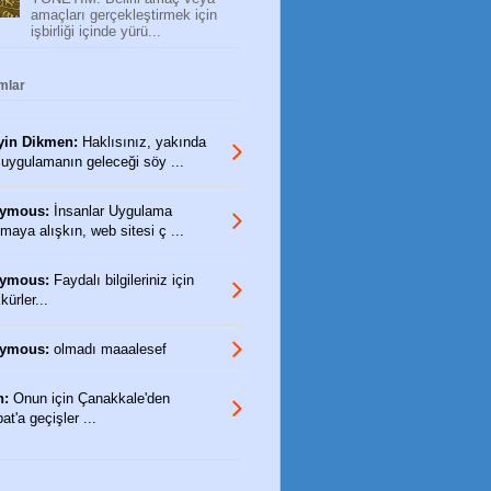
amaçları gerçekleştirmek için
işbirliği içinde yürü...
mlar
yin Dikmen:
Haklısınız, yakında
 uygulamanın geleceği söy ...
ymous:
İnsanlar Uygulama
maya alışkın, web sitesi ç ...
ymous:
Faydalı bilgileriniz için
ürler...
ymous:
olmadı maaalesef
n:
Onun için Çanakkale'den
t'a geçişler ...