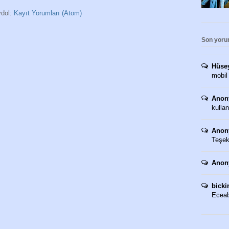
dol:
Kayıt Yorumları (Atom)
Son yoru
Hüse
mobil
Anon
kullan
Anon
Teşekk
Anon
bicki
Eceaba