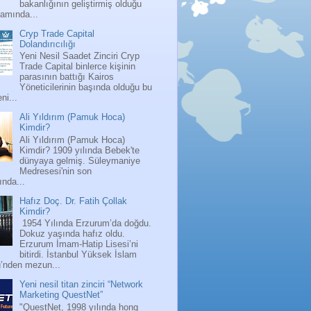
bakanlığının geliştirmiş olduğu
ramında...
Cryp Trade Capital
Dolandırıcılığı
Yeni Nesil Saadet Zinciri Cryp
Trade Capital binlerce kişinin
parasının battığı Kairos
Yöneticilerinin başında olduğu bu
ni...
Ali Yıldırım (Pamuk Hoca)
Kimdir?
Ali Yıldırım (Pamuk Hoca)
Kimdir? 1909 yılında Bebek'te
dünyaya gelmiş. Süleymaniye
Medresesi'nin son
nda...
Hafız Doç. Dr. Fatih Çollak
Kimdir?
1954 Yılında Erzurum’da doğdu.
Dokuz yaşında hafız oldu.
Erzurum İmam-Hatip Lisesi’ni
bitirdi. İstanbul Yüksek İslam
ü’nden mezun...
Yeni nesil titan zinciri “Network
Marketing QuestNet”
"QuestNet, 1998 yılında hong