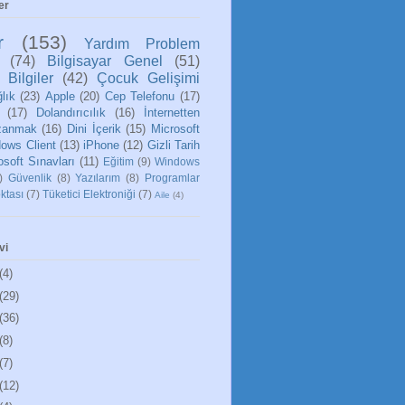
er
r
(153)
Yardım Problem
(74)
Bilgisayar Genel
(51)
 Bilgiler
(42)
Çocuk Gelişimi
lık
(23)
Apple
(20)
Cep Telefonu
(17)
(17)
Dolandırıcılık
(16)
İnternetten
zanmak
(16)
Dini İçerik
(15)
Microsoft
ows Client
(13)
iPhone
(12)
Gizli Tarih
osoft Sınavları
(11)
Eğitim
(9)
Windows
)
Güvenlik
(8)
Yazılarım
(8)
Programlar
ktası
(7)
Tüketici Elektroniği
(7)
Aile
(4)
vi
(4)
(29)
(36)
(8)
(7)
(12)