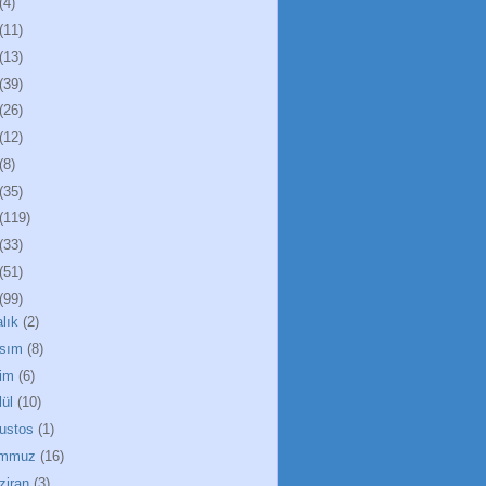
(4)
(11)
(13)
(39)
(26)
(12)
(8)
(35)
(119)
(33)
(51)
(99)
alık
(2)
sım
(8)
im
(6)
lül
(10)
ustos
(1)
emmuz
(16)
ziran
(3)