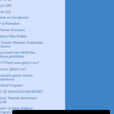
yıs
(40)
san
(13)
ernet ve Çocuğumuz
 ip Komutları
 Server Kurulumu
dows Hata Kodları
 Soruda Windows Problemleri
Çözümü
ya Günü"nde NASA'dan
ünya görüntüleri
 TV'lerin sonu geliyor mu?
umuz geliyor mu?
aüsünü göster butonu
aybolursa
ptload Programı
S VE NAVIGASYON NEDİR?
etsiz 'İnternet dershanesi'
çıldı
etsiz Uzaktan Bağlantı
Programı