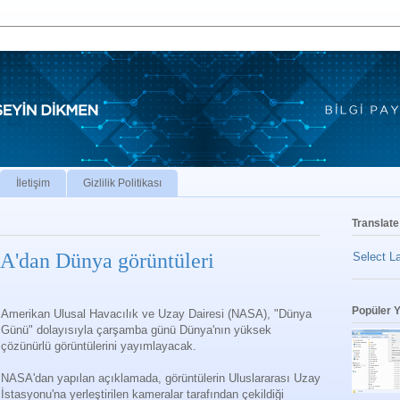
İletişim
Gizlilik Politikası
Translate
'dan Dünya görüntüleri
Select L
Popüler Y
Amerikan Ulusal Havacılık ve Uzay Dairesi (NASA), "Dünya
Günü" dolayısıyla çarşamba günü Dünya'nın yüksek
çözünürlü görüntülerini yayımlayacak.
NASA'dan yapılan açıklamada, görüntülerin Uluslararası Uzay
İstasyonu'na yerleştirilen kameralar tarafından çekildiği