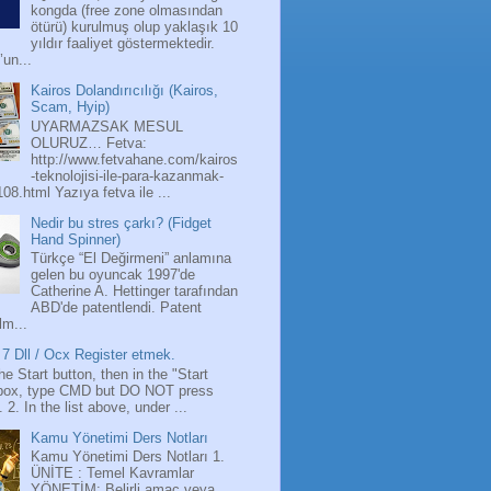
kongda (free zone olmasından
ötürü) kurulmuş olup yaklaşık 10
yıldır faaliyet göstermektedir.
’un...
Kairos Dolandırıcılığı (Kairos,
Scam, Hyip)
UYARMAZSAK MESUL
OLURUZ… Fetva:
http://www.fetvahane.com/kairos
-teknolojisi-ile-para-kazanmak-
108.html Yazıya fetva ile ...
Nedir bu stres çarkı? (Fidget
Hand Spinner)
Türkçe “El Değirmeni” anlamına
gelen bu oyuncak 1997'de
Catherine A. Hettinger tarafından
ABD'de patentlendi. Patent
lm...
7 Dll / Ocx Register etmek.
the Start button, then in the "Start
box, type CMD but DO NOT press
 2. In the list above, under ...
Kamu Yönetimi Ders Notları
Kamu Yönetimi Ders Notları 1.
ÜNİTE : Temel Kavramlar
YÖNETİM: Belirli amaç veya