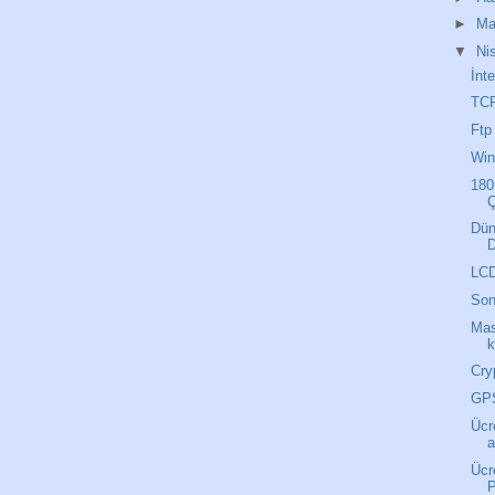
►
Ma
▼
Ni
İnt
TCP
Ftp
Win
180
Dün
D
LCD
Son
Mas
k
Cry
GP
Ücr
a
Ücr