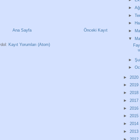
►
Ağ
►
T
►
Ha
Ana Sayfa
Önceki Kayıt
►
Ma
▼
Ma
dol:
Kayıt Yorumları (Atom)
Fayd
u
►
Şu
►
O
►
2020
►
2019
►
2018
►
2017
►
2016
►
2015
►
2014
►
2013
►
2012