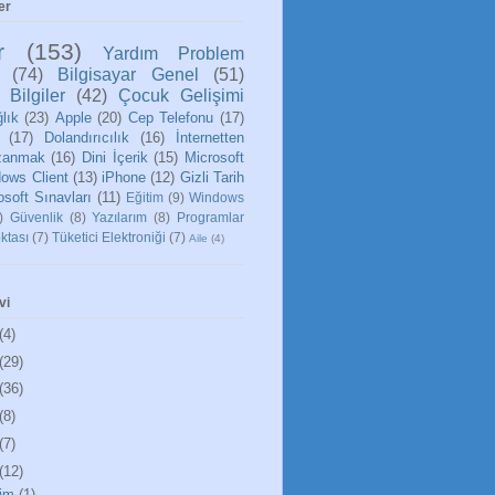
er
r
(153)
Yardım Problem
(74)
Bilgisayar Genel
(51)
 Bilgiler
(42)
Çocuk Gelişimi
lık
(23)
Apple
(20)
Cep Telefonu
(17)
(17)
Dolandırıcılık
(16)
İnternetten
zanmak
(16)
Dini İçerik
(15)
Microsoft
ows Client
(13)
iPhone
(12)
Gizli Tarih
osoft Sınavları
(11)
Eğitim
(9)
Windows
)
Güvenlik
(8)
Yazılarım
(8)
Programlar
ktası
(7)
Tüketici Elektroniği
(7)
Aile
(4)
vi
(4)
(29)
(36)
(8)
(7)
(12)
im
(1)