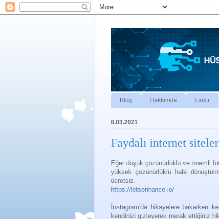
Blog
Hakkımda
Linktr
8.03.2021
Faydalı internet sitele
Eğer düşük çözünürlüklü ve önemli foto
yüksek çözünürlüklü hale dönüştü
ücretsiz.
https://letsenhance.io/
İnstagram'da hikayelere bakarken ke
kendinizi gizleyerek merak ettiğiniz hik