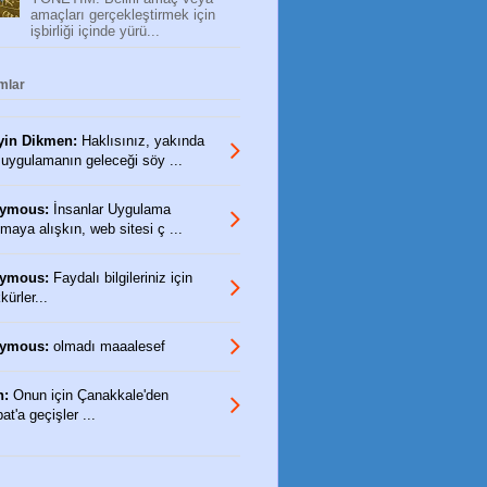
amaçları gerçekleştirmek için
işbirliği içinde yürü...
mlar
yin Dikmen:
Haklısınız, yakında
 uygulamanın geleceği söy ...
ymous:
İnsanlar Uygulama
maya alışkın, web sitesi ç ...
ymous:
Faydalı bilgileriniz için
ürler...
ymous:
olmadı maaalesef
n:
Onun için Çanakkale'den
t'a geçişler ...