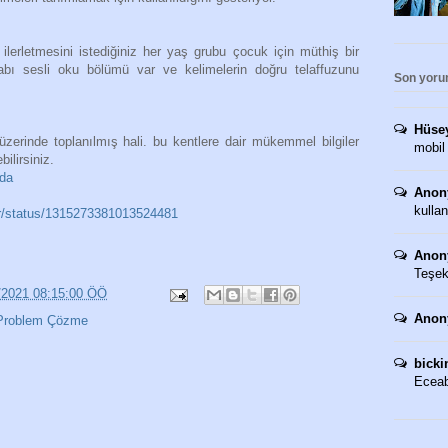
ilerletmesini istediğiniz her yaş grubu çocuk için müthiş bir
itabı sesli oku bölümü var ve kelimelerin doğru telaffuzunu
Son yoru
Hüse
 üzerinde toplanılmış hali. bu kentlere dair mükemmel bilgiler
mobil
bilirsiniz.
nda
Anon
kullan
iler/status/1315273381013524481
Anon
Teşekk
/2021 08:15:00 ÖÖ
Anon
Problem Çözme
bicki
Eceaba