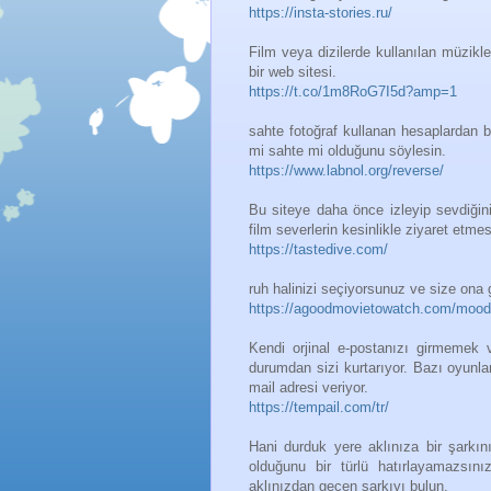
https://insta-stories.ru/
Film veya dizilerde kullanılan müzikle
bir web sitesi.
https://t.co/1m8RoG7I5d?amp=1
sahte fotoğraf kullanan hesaplardan b
mi sahte mi olduğunu söylesin.
https://www.labnol.org/reverse/
Bu siteye daha önce izleyip sevdiğiniz
film severlerin kesinlikle ziyaret etmes
https://tastedive.com/
ruh halinizi seçiyorsunuz ve size ona g
https://agoodmovietowatch.com/mood
Kendi orjinal e-postanızı girmemek v
durumdan sizi kurtarıyor. Bazı oyunla
mail adresi veriyor.
https://tempail.com/tr/
Hani durduk yere aklınıza bir şarkın
olduğunu bir türlü hatırlayamazsını
aklınızdan geçen şarkıyı bulun.