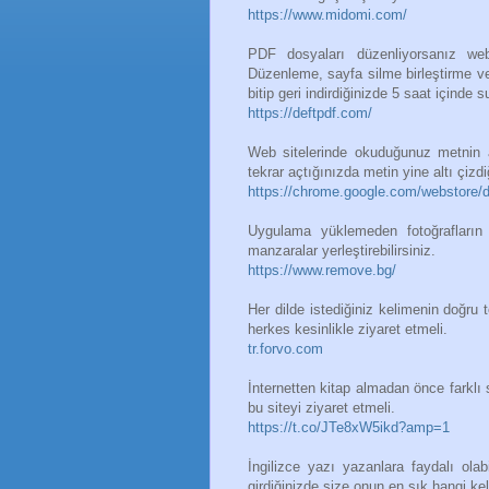
https://www.midomi.com/
PDF dosyaları düzenliyorsanız we
Düzenleme, sayfa silme birleştirme ve 
bitip geri indirdiğinizde 5 saat içinde 
https://deftpdf.com/
Web sitelerinde okuduğunuz metnin a
tekrar açtığınızda metin yine altı çiz
https://chrome.google.com/webstore/det
Uygulama yüklemeden fotoğrafların ar
manzaralar yerleştirebilirsiniz.
https://www.remove.bg/
Her dilde istediğiniz kelimenin doğru 
herkes kesinlikle ziyaret etmeli.
tr.forvo.com
İnternetten kitap almadan önce farklı sit
bu siteyi ziyaret etmeli.
https://t.co/JTe8xW5ikd?amp=1
İngilizce yazı yazanlara faydalı ola
girdiğinizde size onun en sık hangi kel