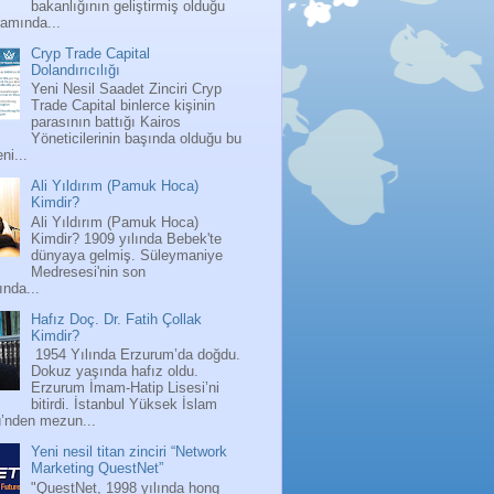
bakanlığının geliştirmiş olduğu
ramında...
Cryp Trade Capital
Dolandırıcılığı
Yeni Nesil Saadet Zinciri Cryp
Trade Capital binlerce kişinin
parasının battığı Kairos
Yöneticilerinin başında olduğu bu
ni...
Ali Yıldırım (Pamuk Hoca)
Kimdir?
Ali Yıldırım (Pamuk Hoca)
Kimdir? 1909 yılında Bebek'te
dünyaya gelmiş. Süleymaniye
Medresesi'nin son
nda...
Hafız Doç. Dr. Fatih Çollak
Kimdir?
1954 Yılında Erzurum’da doğdu.
Dokuz yaşında hafız oldu.
Erzurum İmam-Hatip Lisesi’ni
bitirdi. İstanbul Yüksek İslam
ü’nden mezun...
Yeni nesil titan zinciri “Network
Marketing QuestNet”
"QuestNet, 1998 yılında hong