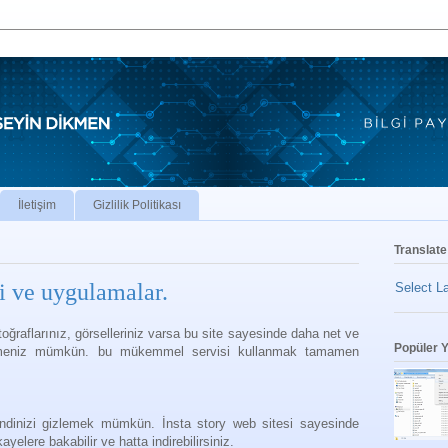
İletişim
Gizlilik Politikası
Translate
ri ve uygulamalar.
Select L
ğraflarınız, görselleriniz varsa bu site sayesinde daha net ve
Popüler Y
rmeniz mümkün. bu mükemmel servisi kullanmak tamamen
ndinizi gizlemek mümkün. İnsta story web sitesi sayesinde
ayelere bakabilir ve hatta indirebilirsiniz.