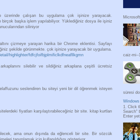
b üzerinde çalışan bu uygulama çok işinize yarayacak.
Microsoft
birçok başka işlem yapılabiliyor. Yüklediğiniz dosya ile işiniz
sunucularından siliniyor
ltını çizmeye yarayan harika bir Chrome eklentisi. Sayfayı
diğiniz şekilde görünmekte. çok işinize yarayacak bir uygulama.
caiz-mi--
ail/highlighter/fdfcjfoifbjplmificlkdfneafllkgmn
kaplanını silebilir ve sildiğiniz arkaplana çeşitli ücretsiz
telaffuzunu seslendiren bu siteyi yeni bir dil öğrenmek isteyen
süresi do
Windows 
1. Click 
elerdeki fiyatları karşılaştırabileceğiniz bir site. kitap kurtları
Search" 
Enter yet.
bilecek, ama onun dışında da eğlenceli bir site. Bir sözcük
imeleri tanımlamak için kullanıldığını gösteriyor.