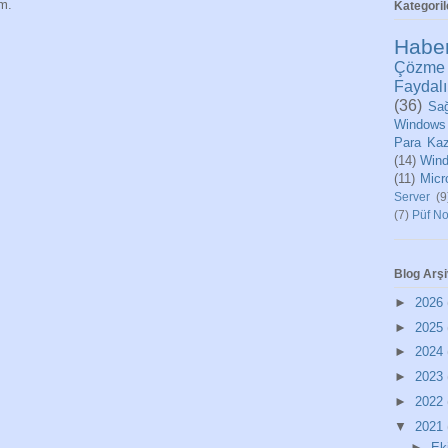
im.
Kategoril
Habe
Çözme
Faydalı
(36)
Sağ
Windows
Para Ka
(14)
Wind
(11)
Micr
Server
(9
(7)
Püf No
Blog Arşi
►
2026
►
2025
►
2024
►
2023
►
2022
▼
2021
►
Ek