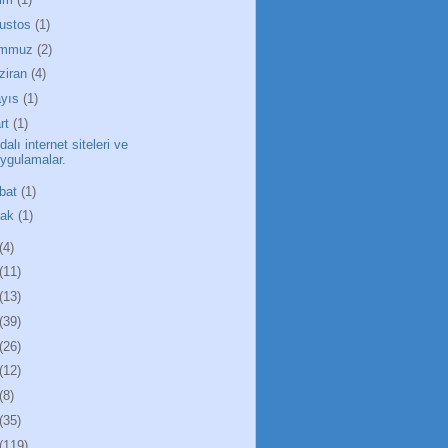
ustos
(1)
emmuz
(2)
ziran
(4)
yıs
(1)
rt
(1)
alı internet siteleri ve
ygulamalar.
bat
(1)
cak
(1)
(4)
(11)
(13)
(39)
(26)
(12)
(8)
(35)
(119)