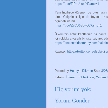
https://t.co/FiPnUhsxfN?amp=1
Yeni İngilizce öğrenen ve okumasını 
site. Yetişkinler için de faydalı. K
öğrenebilirsiniz.
https://t.co/Z7CB6S5wDL?amp=1
Ülkemizin antik kentlerinin bir harita
için oldukça yararlı bir site. ziyaret ede
https://ancientcitiesturkey.com/hakki
Kaynak:
https://twitter.com/efsobilg
Posted by
Huseyin Dikmen
Saat
3/08
Labels:
İntenet
,
Püf Noktası
,
Yardım 
Hiç yorum yok:
Yorum Gönder