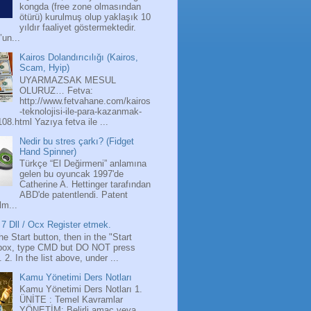
kongda (free zone olmasından
ötürü) kurulmuş olup yaklaşık 10
yıldır faaliyet göstermektedir.
’un...
Kairos Dolandırıcılığı (Kairos,
Scam, Hyip)
UYARMAZSAK MESUL
OLURUZ… Fetva:
http://www.fetvahane.com/kairos
-teknolojisi-ile-para-kazanmak-
108.html Yazıya fetva ile ...
Nedir bu stres çarkı? (Fidget
Hand Spinner)
Türkçe “El Değirmeni” anlamına
gelen bu oyuncak 1997'de
Catherine A. Hettinger tarafından
ABD'de patentlendi. Patent
lm...
7 Dll / Ocx Register etmek.
the Start button, then in the "Start
box, type CMD but DO NOT press
 2. In the list above, under ...
Kamu Yönetimi Ders Notları
Kamu Yönetimi Ders Notları 1.
ÜNİTE : Temel Kavramlar
YÖNETİM: Belirli amaç veya