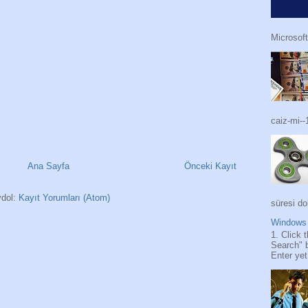
Microsoft
caiz-mi--
Ana Sayfa
Önceki Kayıt
dol:
Kayıt Yorumları (Atom)
süresi do
Windows 
1. Click 
Search" 
Enter yet.