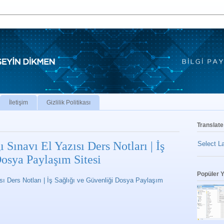
İletişim
Gizlilik Politikası
Translate
 Sınavı El Yazısı Ders Notları | İş
Select L
Dosya Paylaşım Sitesi
Popüler Y
sı Ders Notları | İş Sağlığı ve Güvenliği Dosya Paylaşım