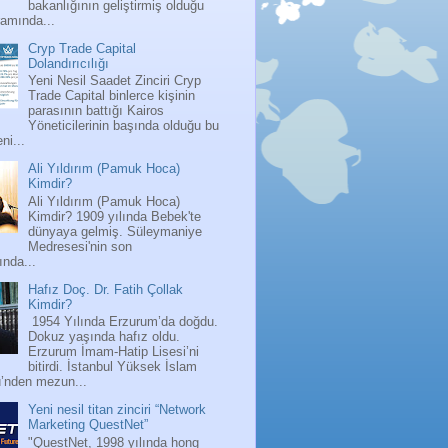
bakanlığının geliştirmiş olduğu
ramında...
Cryp Trade Capital
Dolandırıcılığı
Yeni Nesil Saadet Zinciri Cryp
Trade Capital binlerce kişinin
parasının battığı Kairos
Yöneticilerinin başında olduğu bu
ni...
Ali Yıldırım (Pamuk Hoca)
Kimdir?
Ali Yıldırım (Pamuk Hoca)
Kimdir? 1909 yılında Bebek'te
dünyaya gelmiş. Süleymaniye
Medresesi'nin son
nda...
Hafız Doç. Dr. Fatih Çollak
Kimdir?
1954 Yılında Erzurum’da doğdu.
Dokuz yaşında hafız oldu.
Erzurum İmam-Hatip Lisesi’ni
bitirdi. İstanbul Yüksek İslam
ü’nden mezun...
Yeni nesil titan zinciri “Network
Marketing QuestNet”
"QuestNet, 1998 yılında hong