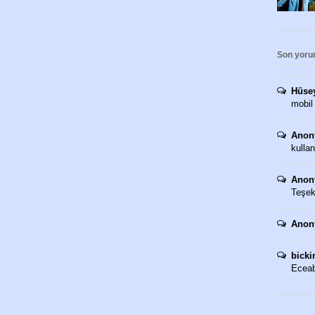
Son yoru
Hüse
mobil
Anon
kullan
Anon
Teşekk
Anon
bicki
Eceaba