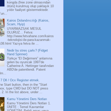
kongda (free zone olmasından
ötürü) kurulmuş olup yaklaşık 10
yıldır faaliyet göstermektedir.
’un...
Kairos Dolandırıcılığı (Kairos,
Scam, Hyip)
UYARMAZSAK MESUL
OLURUZ… Fetva:
http://www.fetvahane.com/kairos
-teknolojisi-ile-para-kazanmak-
108.html Yazıya fetva ile ...
Nedir bu stres çarkı? (Fidget
Hand Spinner)
Türkçe “El Değirmeni” anlamına
gelen bu oyuncak 1997'de
Catherine A. Hettinger tarafından
ABD'de patentlendi. Patent
lm...
7 Dll / Ocx Register etmek.
the Start button, then in the "Start
box, type CMD but DO NOT press
 2. In the list above, under ...
Kamu Yönetimi Ders Notları
Kamu Yönetimi Ders Notları 1.
ÜNİTE : Temel Kavramlar
YÖNETİM: Belirli amaç veya