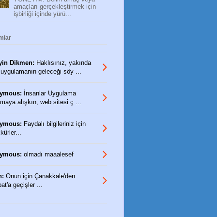
amaçları gerçekleştirmek için
işbirliği içinde yürü...
mlar
yin Dikmen:
Haklısınız, yakında
 uygulamanın geleceği söy ...
ymous:
İnsanlar Uygulama
maya alışkın, web sitesi ç ...
ymous:
Faydalı bilgileriniz için
ürler...
ymous:
olmadı maaalesef
n:
Onun için Çanakkale'den
t'a geçişler ...