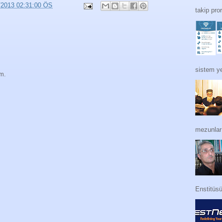
/2013 02:31:00 ÖS
takip pro
sistem ye
im.
mezunları
Enstitüs