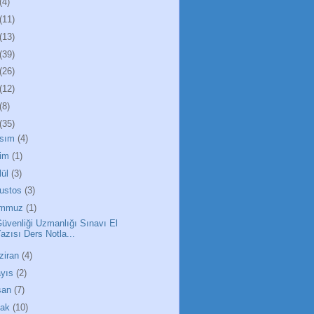
(4)
(11)
(13)
(39)
(26)
(12)
(8)
(35)
sım
(4)
im
(1)
lül
(3)
ustos
(3)
emmuz
(1)
Güvenliği Uzmanlığı Sınavı El
azısı Ders Notla...
ziran
(4)
yıs
(2)
san
(7)
cak
(10)