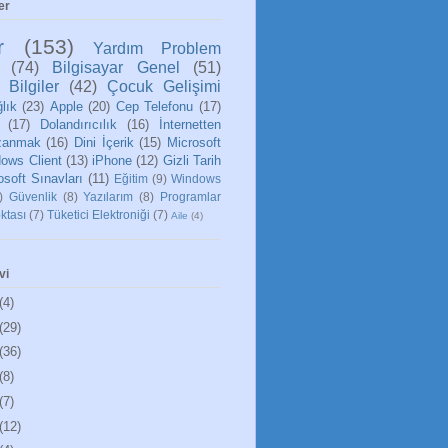
er
r
(153)
Yardım Problem
(74)
Bilgisayar Genel
(51)
 Bilgiler
(42)
Çocuk Gelişimi
lık
(23)
Apple
(20)
Cep Telefonu
(17)
(17)
Dolandırıcılık
(16)
İnternetten
zanmak
(16)
Dini İçerik
(15)
Microsoft
ows Client
(13)
iPhone
(12)
Gizli Tarih
osoft Sınavları
(11)
Eğitim
(9)
Windows
)
Güvenlik
(8)
Yazılarım
(8)
Programlar
ktası
(7)
Tüketici Elektroniği
(7)
Aile
(4)
vi
(4)
(29)
(36)
(8)
(7)
(12)