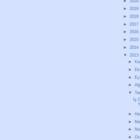
►
2020
►
2019
►
2018
►
2017
►
2016
►
2015
►
2014
▼
2013
►
Ka
►
Ek
►
Ey
►
Ağ
▼
T
İş 
Y
►
Ha
►
Ma
►
Ni
►
O