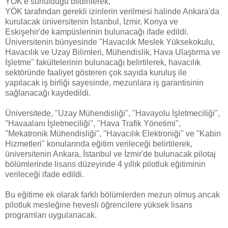
YÖK'e sunulduğu bildirilerek,
YÖK tarafından gerekli izinlerin verilmesi halinde Ankara'da
kurulacak üniversitenin İstanbul, İzmir, Konya ve
Eskişehir'de kampüslerinin bulunacağı ifade edildi.
Üniversitenin bünyesinde ''Havacılık Meslek Yüksekokulu,
Havacılık ve Uzay Bilimleri, Mühendislik, Hava Ulaştırma ve
İşletme'' fakültelerinin bulunacağı belirtilerek, havacılık
sektöründe faaliyet gösteren çok sayıda kuruluş ile
yapılacak iş birliği sayesinde, mezunlara iş garantisinin
sağlanacağı kaydedildi.
Üniversitede, ''Uzay Mühendisliği'', ''Havayolu İşletmeciliği'',
''Havaalanı İşletmeciliği'', ''Hava Trafik Yönetimi'',
''Mekatronik Mühendisliği'', ''Havacılık Elektroniği'' ve ''Kabin
Hizmetleri'' konularında eğitim verileceği belirtilerek,
üniversitenin Ankara, İstanbul ve İzmir'de bulunacak pilotaj
bölümlerinde lisans düzeyinde 4 yıllık pilotluk eğitiminin
verileceği ifade edildi.
Bu eğitime ek olarak farklı bölümlerden mezun olmuş ancak
pilotluk mesleğine hevesli öğrencilere yüksek lisans
programları uygulanacak.