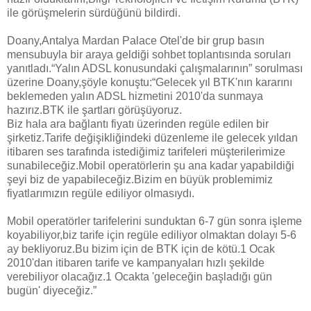
ile görüşmelerin sürdüğünü bildirdi.
Doany,Antalya Mardan Palace Otel'de bir grup basın
mensubuyla bir araya geldiği sohbet toplantısında soruları
yanıtladı.“Yalın ADSL konusundaki çalışmalarının” sorulması
üzerine Doany,şöyle konuştu:“Gelecek yıl BTK'nın kararını
beklemeden yalın ADSL hizmetini 2010'da sunmaya
hazırız.BTK ile şartları görüşüyoruz.
Biz hala ara bağlantı fiyatı üzerinden regüle edilen bir
şirketiz.Tarife değişikliğindeki düzenleme ile gelecek yıldan
itibaren ses tarafında istediğimiz tarifeleri müşterilerimize
sunabileceğiz.Mobil operatörlerin şu ana kadar yapabildiği
şeyi biz de yapabileceğiz.Bizim en büyük problemimiz
fiyatlarımızın regüle ediliyor olmasıydı.
Mobil operatörler tarifelerini sunduktan 6-7 gün sonra işleme
koyabiliyor,biz tarife için regüle ediliyor olmaktan dolayı 5-6
ay bekliyoruz.Bu bizim için de BTK için de kötü.1 Ocak
2010'dan itibaren tarife ve kampanyaları hızlı şekilde
verebiliyor olacağız.1 Ocakta 'geleceğin başladığı gün
bugün' diyeceğiz.”