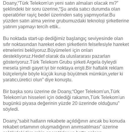
Doany,“Türk Telekom'un yeni satın almaları olacak mı?”
şeklindeki bir soru üzerine,“Şu anda satıcı durumda olan
operatörler rayiç bedel üzerinden satış yapmıyorlar.Bu
yüzden satın alma yerine grubumuzdaki teknoloji şirketlerine
yatırım yapmayı tercih ettik..
Bu noktada start-up dediğimiz başlangıç seviyesinde olan
sıfır noktasından hareket eden şirketlerin felsefesiyle hareket
etmelerini bekliyoruz.Büyümeleri için onları
destekliyoruz.Hedef olarak da uluslararası pazarları
gösteriyoruz.Türk Telekom Grubu şirketi Argela öyleydi
mesela şimdi gayet iyi bir noktaya erişti.Bir haftalık reklam
bütçeleriyle böyle küçük kurup büyütmek mümkün,yeter ki
yaratıcı,üretici olun” diye konuştu.
Bir başka soru üzerine de Doany,“Oger Telekom'un,Türk
Telekom'un hisseleri için ödediği rakamın,Türk Telekom'un
bugünkü piyasa değerinin yüzde 20 üzerinde olduğunu”
söyledi.
Doany,“sabit hatların rekabete açıldığının ancak bu konuda
rekabet ortamının oluşmadığının anımsatılması” üzerine