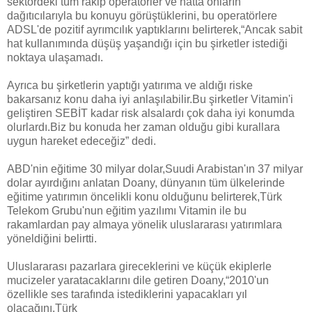
sektördeki tüm rakip operatörler ve hatta onların
dağıtıcılarıyla bu konuyu görüştüklerini, bu operatörlere
ADSL'de pozitif ayrımcılık yaptıklarını belirterek,“Ancak sabit
hat kullanımında düşüş yaşandığı için bu şirketler istediği
noktaya ulaşamadı.
Ayrıca bu şirketlerin yaptığı yatırıma ve aldığı riske
bakarsanız konu daha iyi anlaşılabilir.Bu şirketler Vitamin'i
geliştiren SEBİT kadar risk alsalardı çok daha iyi konumda
olurlardı.Biz bu konuda her zaman olduğu gibi kurallara
uygun hareket edeceğiz” dedi.
ABD'nin eğitime 30 milyar dolar,Suudi Arabistan'ın 37 milyar
dolar ayırdığını anlatan Doany, dünyanın tüm ülkelerinde
eğitime yatırımın öncelikli konu olduğunu belirterek,Türk
Telekom Grubu'nun eğitim yazılımı Vitamin ile bu
rakamlardan pay almaya yönelik uluslararası yatırımlara
yöneldiğini belirtti.
Uluslararası pazarlara gireceklerini ve küçük ekiplerle
mucizeler yaratacaklarını dile getiren Doany,“2010'un
özellikle ses tarafında istediklerini yapacakları yıl
olacağını,Türk