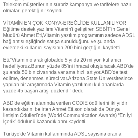
Telekom müşterilerinin sürpriz kampanya ve tarifelere hazır
olmaları gerektiğini' söyledi.
VİTAMİN EN ÇOK KONYA-EREĞLİ'DE KULLANILIYOR
Eğitime destek yazılımı Vitamin'i geliştiren SEBİT'in Genel
Müdürü Ahmet Eti,Vitamin yazılım programının sadece ADSL
bağlantısı eşliğinde satışa sunulduğunu ve şu anda
evlerdeki kullanıcı sayısının 200 bini geçtiğini kaydetti.
Eti,“Vitamin olarak globalde 5 yılda 20 milyon kullanıcı
hedefliyoruz.Bunun yüzde 85'ini ihracat oluşturacak.ABD'de
şu anda 50 bin civarında var ama hızlı artıyor.ABD'de test
edilme, denenmesi süreci var.Arizona State Üniversitesince
yapılan bir araştırmada Vitamin yazılımını kullananlarda
yüzde 45 başarı artışı gözlendi” dedi.
ABD'de eğitim alanında verilen CODIE ödüllerini iki yıldır
kazandıklarını belirten Ahmet Eti,son olarak da Dünya
İletişim Ödülleri'nde (World Communication Awards) “En İyi
İçerik” ödülünü kazandıklarını kaydetti.
Türkiye'de Vitamin kullanımında ADSL sayısına oranla