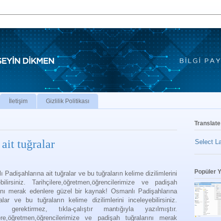
İletişim
Gizlilik Politikası
Translate
ait tuğralar
Select L
Popüler Y
Padişahlarına ait tuğralar ve bu tuğraların kelime dizilimlerini
ebilirsiniz. Tarihçilere,öğretmen,öğrencilerimize ve padişah
rını merak edenlere güzel bir kaynak! Osmanlı Padişahlarına
alar ve bu tuğraların kelime dizilimlerini inceleyebilirsiniz.
m gerektirmez, tıkla-çalıştır mantığıyla yazılmıştır.
lere,öğretmen,öğrencilerimize ve padişah tuğralarını merak