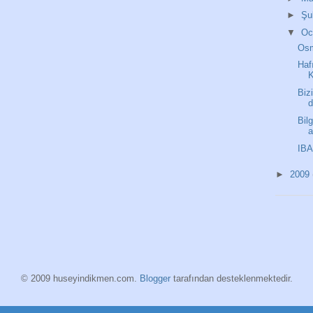
►
Şu
▼
O
Osm
Haf
K
Biz
d
Bil
IBA
►
2009
© 2009 huseyindikmen.com.
Blogger
tarafından desteklenmektedir.