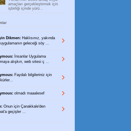
amaçları gerçekleştirmek için
işbirliği içinde yürü...
mlar
yin Dikmen:
Haklısınız, yakında
 uygulamanın geleceği söy ...
ymous:
İnsanlar Uygulama
maya alışkın, web sitesi ç ...
ymous:
Faydalı bilgileriniz için
ürler...
ymous:
olmadı maaalesef
n:
Onun için Çanakkale'den
t'a geçişler ...