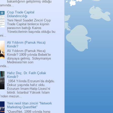
bakanlığının geliştirmiş olduğu
ramında...
Cryp Trade Capital
Dolandırıcılığı
Yeni Nesil Saadet Zinciri Cryp
Trade Capital binlerce kişinin
parasının battığı Kairos
Yöneticilerinin başında olduğu bu
ni...
Ali Yıldırım (Pamuk Hoca)
Kimdir?
Ali Yıldırım (Pamuk Hoca)
Kimdir? 1909 yılında Bebek'te
dünyaya gelmiş. Süleymaniye
Medresesi'nin son
nda...
Hafız Doç. Dr. Fatih Çollak
Kimdir?
1954 Yılında Erzurum’da doğdu.
Dokuz yaşında hafız oldu.
Erzurum İmam-Hatip Lisesi’ni
bitirdi. İstanbul Yüksek İslam
ü’nden mezun...
Yeni nesil titan zinciri “Network
Marketing QuestNet”
"QuestNet, 1998 yılında hong