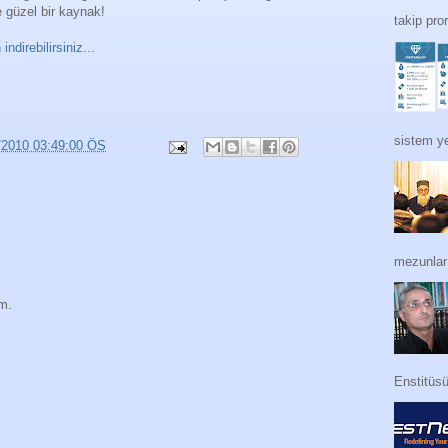
 güzel bir kaynak!
takip pro
indirebilirsiniz...
sistem ye
/2010 03:49:00 ÖS
mezunları
im.
Enstitüs