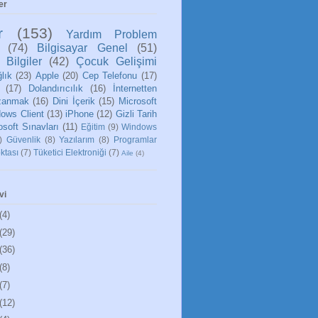
er
r
(153)
Yardım Problem
(74)
Bilgisayar Genel
(51)
 Bilgiler
(42)
Çocuk Gelişimi
lık
(23)
Apple
(20)
Cep Telefonu
(17)
(17)
Dolandırıcılık
(16)
İnternetten
zanmak
(16)
Dini İçerik
(15)
Microsoft
ows Client
(13)
iPhone
(12)
Gizli Tarih
osoft Sınavları
(11)
Eğitim
(9)
Windows
)
Güvenlik
(8)
Yazılarım
(8)
Programlar
ktası
(7)
Tüketici Elektroniği
(7)
Aile
(4)
vi
(4)
(29)
(36)
(8)
(7)
(12)