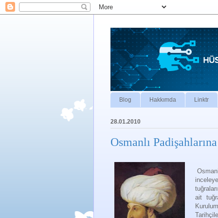
Blog
Hakkımda
Linktr
28.01.2010
Osmanlı Padişahlarına 
Osmanlı 
inceley
tuğrala
ait tuğr
Kurulu
Tarihçi