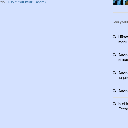
dol:
Kayıt Yorumları (Atom)
Son yoru
Hüse
mobil
Anon
kullan
Anon
Teşekk
Anon
bicki
Eceaba