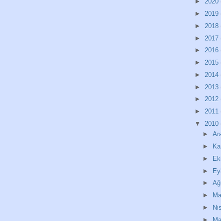
►
2020
►
2019
►
2018
►
2017
►
2016
►
2015
►
2014
►
2013
►
2012
►
2011
▼
2010
►
Ar
►
Ka
►
Ek
►
Ey
►
Ağ
►
Ma
►
Ni
►
Ma