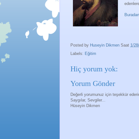
edenlere
Buradan 
Posted by
Huseyin Dikmen
Saat
1/28
Labels:
Eğitim
Hiç yorum yok:
Yorum Gönder
Değerli yorumunuz için teşekkür eder
Saygılar, Sevgiler...
Hüseyin Dikmen