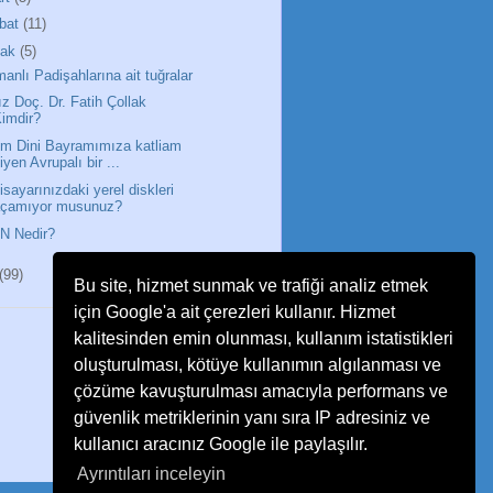
bat
(11)
cak
(5)
anlı Padişahlarına ait tuğralar
ız Doç. Dr. Fatih Çollak
imdir?
im Dini Bayramımıza katliam
iyen Avrupalı bir ...
gisayarınızdaki yerel diskleri
açamıyor musunuz?
N Nedir?
(99)
Bu site, hizmet sunmak ve trafiği analiz etmek
için Google'a ait çerezleri kullanır. Hizmet
kalitesinden emin olunması, kullanım istatistikleri
oluşturulması, kötüye kullanımın algılanması ve
çözüme kavuşturulması amacıyla performans ve
güvenlik metriklerinin yanı sıra IP adresiniz ve
kullanıcı aracınız Google ile paylaşılır.
Ayrıntıları inceleyin