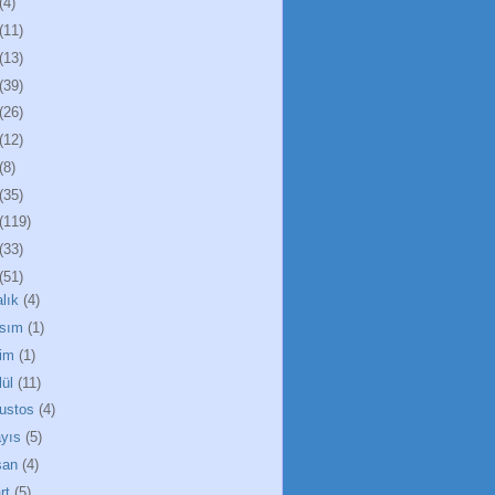
(4)
(11)
(13)
(39)
(26)
(12)
(8)
(35)
(119)
(33)
(51)
alık
(4)
sım
(1)
im
(1)
lül
(11)
ustos
(4)
yıs
(5)
san
(4)
rt
(5)