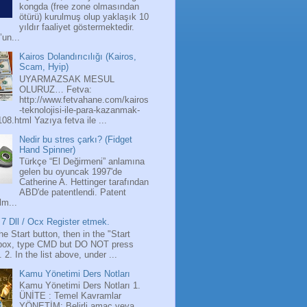
kongda (free zone olmasından
ötürü) kurulmuş olup yaklaşık 10
yıldır faaliyet göstermektedir.
’un...
Kairos Dolandırıcılığı (Kairos,
Scam, Hyip)
UYARMAZSAK MESUL
OLURUZ… Fetva:
http://www.fetvahane.com/kairos
-teknolojisi-ile-para-kazanmak-
108.html Yazıya fetva ile ...
Nedir bu stres çarkı? (Fidget
Hand Spinner)
Türkçe “El Değirmeni” anlamına
gelen bu oyuncak 1997'de
Catherine A. Hettinger tarafından
ABD'de patentlendi. Patent
lm...
7 Dll / Ocx Register etmek.
the Start button, then in the "Start
box, type CMD but DO NOT press
 2. In the list above, under ...
Kamu Yönetimi Ders Notları
Kamu Yönetimi Ders Notları 1.
ÜNİTE : Temel Kavramlar
YÖNETİM: Belirli amaç veya