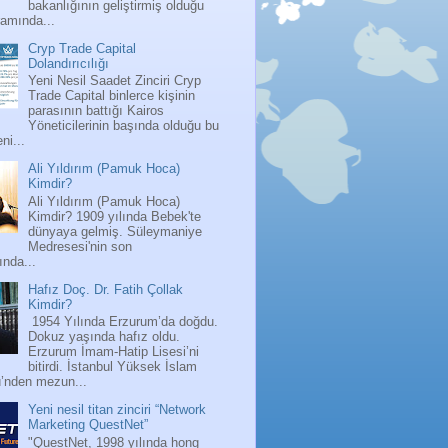
bakanlığının geliştirmiş olduğu
ramında...
Cryp Trade Capital
Dolandırıcılığı
Yeni Nesil Saadet Zinciri Cryp
Trade Capital binlerce kişinin
parasının battığı Kairos
Yöneticilerinin başında olduğu bu
ni...
Ali Yıldırım (Pamuk Hoca)
Kimdir?
Ali Yıldırım (Pamuk Hoca)
Kimdir? 1909 yılında Bebek'te
dünyaya gelmiş. Süleymaniye
Medresesi'nin son
nda...
Hafız Doç. Dr. Fatih Çollak
Kimdir?
1954 Yılında Erzurum’da doğdu.
Dokuz yaşında hafız oldu.
Erzurum İmam-Hatip Lisesi’ni
bitirdi. İstanbul Yüksek İslam
ü’nden mezun...
Yeni nesil titan zinciri “Network
Marketing QuestNet”
"QuestNet, 1998 yılında hong