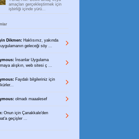
amaçları gerçekleştirmek için
işbirliği içinde yürü...
mlar
yin Dikmen:
Haklısınız, yakında
 uygulamanın geleceği söy ...
ymous:
İnsanlar Uygulama
maya alışkın, web sitesi ç ...
ymous:
Faydalı bilgileriniz için
ürler...
ymous:
olmadı maaalesef
n:
Onun için Çanakkale'den
t'a geçişler ...