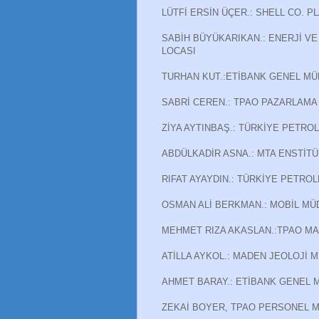
LÜTFİ ERSİN ÜÇER.: SHELL CO. 
SABİH BÜYÜKARIKAN.: ENERJİ VE
LOCASI
TURHAN KUT.:ETİBANK GENEL MÜ
SABRİ CEREN.: TPAO PAZARLAMA
ZİYA AYTINBAŞ.: TÜRKİYE PETRO
ABDÜLKADİR ASNA.: MTA ENSTİTÜ
RIFAT AYAYDIN.: TÜRKİYE PETROL
OSMAN ALİ BERKMAN.: MOBİL MÜ
MEHMET RIZA AKASLAN.:TPAO MAL
ATİLLA AYKOL.: MADEN JEOLOJİ 
AHMET BARAY.: ETİBANK GENEL M
ZEKAİ BOYER, TPAO PERSONEL M