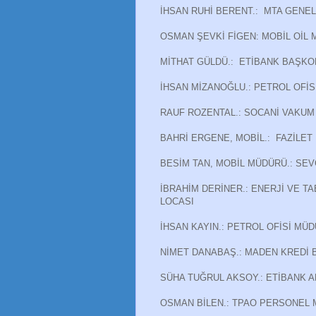
İHSAN RUHİ BERENT.: MTA GENE
OSMAN ŞEVKİ FİGEN: MOBİL OİL
MİTHAT GÜLDÜ.: ETİBANK BAŞKO
İHSAN MİZANOĞLU.: PETROL OFİS
RAUF ROZENTAL.: SOCANİ VAKUM
BAHRİ ERGENE, MOBİL.: FAZİLET
BESİM TAN, MOBİL MÜDÜRÜ.: SEV
İBRAHİM DERİNER.: ENERJİ VE TA
LOCASI
İHSAN KAYIN.: PETROL OFİSİ MÜD
NİMET DANABAŞ.: MADEN KREDİ 
SÜHA TUĞRUL AKSOY.: ETİBANK A
OSMAN BİLEN.: TPAO PERSONEL 