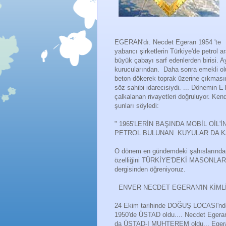
EGERAN'dı. Necdet Egeran 1954 'te
yabancı şirketlerin Türkiye'de petrol
büyük çabayı sarf edenlerden birisi. 
kurucularından. Daha sonra emekli olup
beton dökerek toprak üzerine çıkmasını 
söz sahibi idarecisiydi. ... Döne
çalkalanan rivayetleri doğruluyor. Ke
şunları söyledi:
" 1965'LERİN BAŞINDA MOBİL OİL'
PETROL BULUNAN KUYULAR DA KA
O dönem en gündemdeki şahıslarından 
özelliğini TÜRKİYE'DEKİ MASONLARIN 
dergisinden öğreniyoruz.
ENVER NECDET EGERAN'IN KİML
24 Ekim tarihinde DOĞUŞ LOCASI'nde 
1950'de ÜSTAD oldu.... Necdet Egeran 
da ÜSTAD-I MUHTEREM oldu... Eger