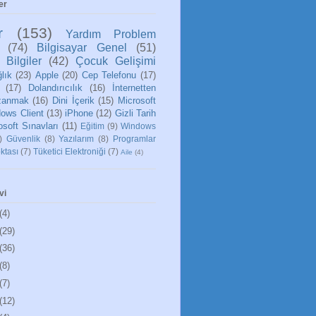
er
r
(153)
Yardım Problem
(74)
Bilgisayar Genel
(51)
 Bilgiler
(42)
Çocuk Gelişimi
lık
(23)
Apple
(20)
Cep Telefonu
(17)
(17)
Dolandırıcılık
(16)
İnternetten
zanmak
(16)
Dini İçerik
(15)
Microsoft
ows Client
(13)
iPhone
(12)
Gizli Tarih
osoft Sınavları
(11)
Eğitim
(9)
Windows
)
Güvenlik
(8)
Yazılarım
(8)
Programlar
ktası
(7)
Tüketici Elektroniği
(7)
Aile
(4)
vi
(4)
(29)
(36)
(8)
(7)
(12)