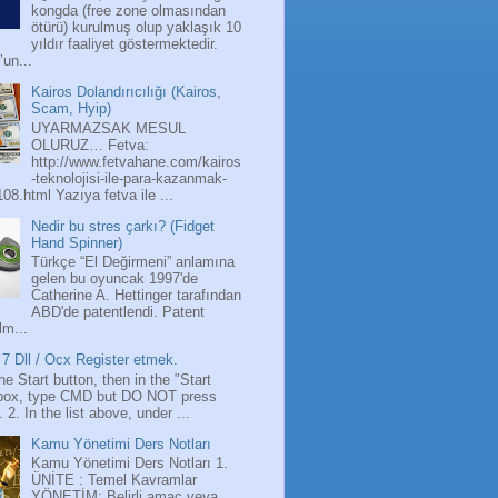
kongda (free zone olmasından
ötürü) kurulmuş olup yaklaşık 10
yıldır faaliyet göstermektedir.
’un...
Kairos Dolandırıcılığı (Kairos,
Scam, Hyip)
UYARMAZSAK MESUL
OLURUZ… Fetva:
http://www.fetvahane.com/kairos
-teknolojisi-ile-para-kazanmak-
108.html Yazıya fetva ile ...
Nedir bu stres çarkı? (Fidget
Hand Spinner)
Türkçe “El Değirmeni” anlamına
gelen bu oyuncak 1997'de
Catherine A. Hettinger tarafından
ABD'de patentlendi. Patent
lm...
7 Dll / Ocx Register etmek.
the Start button, then in the "Start
box, type CMD but DO NOT press
 2. In the list above, under ...
Kamu Yönetimi Ders Notları
Kamu Yönetimi Ders Notları 1.
ÜNİTE : Temel Kavramlar
YÖNETİM: Belirli amaç veya