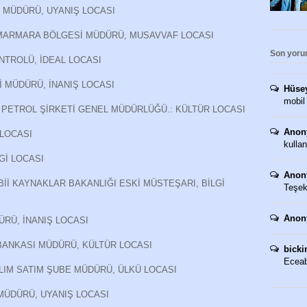
L MÜDÜRÜ, UYANIŞ LOCASI
 MARMARA BÖLGESİ MÜDÜRÜ, MUSAVVAF LOCASI
Son yoru
NTROLÜ, İDEAL LOCASI
İ MÜDÜRÜ, İNANIŞ LOCASI
Hüse
mobil
 PETROL ŞİRKETİ GENEL MÜDÜRLÜĞÜ.: KÜLTÜR LOCASI
Anon
 LOCASI
kullan
Gİ LOCASI
Anon
Bİİ KAYNAKLAR BAKANLIĞI ESKİ MÜSTEŞARI, BİLGİ
Teşekk
Anon
ÜRÜ, İNANIŞ LOCASI
BANKASI MÜDÜRÜ, KÜLTÜR LOCASI
bicki
Eceaba
LIM SATIM ŞUBE MÜDÜRÜ, ÜLKÜ LOCASI
MÜDÜRÜ, UYANIŞ LOCASI