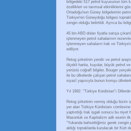
bölgedeki 517 petrol kuyusunun tüm ka
özellikleri ve tarımsal etkinliklerini 
Ortadoğu'nun Güney bölgelerinin petr
Türkiye'nin Güneydoğu bölgesi toprakl
zengin olduğu belirtildi. Ayrıca bu böl
45 bin ABD doları fiyatla satışa çıkarı
işlenmeyen petrol sahalarının rezervle
işlenmeyen sahaların Irak ve Türkiye'd
ediliyor.
Retog şirketinin yeraltı ve petrol araşt
ölçekli harita, kuyular, büyük petrol ve
yerüstü coğrafî bilgiler, Bouger yerçekim
ile bu ülkelerde çalışan petrol sahalar
siyasî yapısıyla bunun komşu ülkelerle
Yıl 1992: "Türkiye Kürdistan"ı Dillerde
Retog şirketinin vermiş olduğu bizim i
yer alan Türkiye Kürdistanı cümlesine 
yaptırdığı Irak işgali sonucu bu niye
Masonluk ve Kapitalizm adlı eserin il
"Yukanda bahsettiğimiz gerek zengin pe
aldığı topraklarda kurulacak bir Kürt de