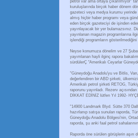
petrol var ama ortaya çıkarılmıyor" ta
kuruluşlarında birçok haber dönem dön
gazeteci veya medya kurumu yerinde 
almış hiçbir haber programı veya gün
eden birçok gazeteciyi de işinden ed
yayınlayacak bir yer bulamazsınız. Diğ
yayınlanan magazin programlarına ilgis
işlendiği programların gösterilmediğini 
Neyse konumuza dönelim ve 27 Şubat 1
yayımlanan hayli ilginç rapora bakalım.
sürdülerÇ ''Amerikalı Ceyarlar Güneydo
"Güneydoğu Anadolu'yu ve Bitlis, Van, 
değerlendiren bir ABD şirketi, ülkemizi
Amerikalı petrol şirketi RETOG, Türkiye
raporunu yayınladı. Rezerv açısından ç
DİKKAT EDİNİZ lütfen Yıl 1992- HYÇEBİ
"14900 Landmark Blyd. Sütte 370 Dall
hazırlanıp satışa sunulan raporda, Tür
Güneydoğu Anadolu Bölgesi'nin, Ortadoğ
raporda, şu anki faal petrol sahalarını
Raporda öne sürülen görüşlerin aşırı de