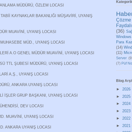
Kategoril
PLANLAMA MÜDÜRÜ, ÖZLEM LOCASI
Habe
 TABİİ KAYNAKLAR BAKANLIĞI MÜŞAVİRİ, UYANIŞ
Çözme
Faydalı
(36)
Sağ
DÜR MUAVİNİ, UYANIŞ LOCASI
Windows
Para Ka
 MUHASEBE MÜD., UYANIŞ LOCASI
(14)
Wind
(11)
Micr
LLERİ A.O GENEL MÜDÜR MUAVİNİ, UYANIŞ LOCASI
Server
(9
(7)
Püf No
SÜ TTL ŞUBESİ MÜDÜRÜ, UYANIŞ LOCASI
LARİ A,Ş., UYANIŞ LOCASI
Blog Arşi
DÜRÜ, ANKARA UYANIŞ LOCASI
►
2026
İ İŞLER GRUP BAŞKANI, UYANIŞ LOCASI
►
2025
►
2024
MÜHENDİSİ, DEV LOCASI
►
2023
D. MUAVİNİ, UYANIŞ LOCASI
►
2022
►
2021
D. ANKARA UYANIŞ LOCASI