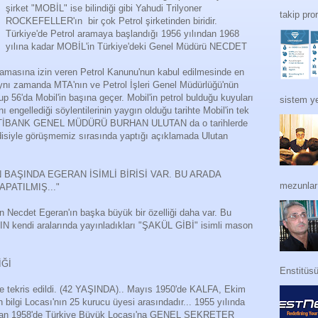
şirket "MOBİL" ise bilindiği gibi Yahudi Trilyoner
takip pro
ROCKEFELLER'ın bir çok Petrol şirketinden biridir.
Türkiye'de Petrol aramaya başlandığı 1956 yılından 1968
yılına kadar MOBİL'in Türkiye'deki Genel Müdürü NECDET
 aramasına izin veren Petrol Kanunu'nun kabul edilmesinde en
Aynı zamanda MTA'nın ve Petrol İşleri Genel Müdürlüğü'nün
 56'da Mobil'in başına geçer. Mobil'in petrol bulduğu kuyuları
sistem ye
engellediği söylentilerinin yaygın olduğu tarihte Mobil'in tek
min ETİBANK GENEL MÜDÜRÜ BURHAN ULUTAN da o tarihlerde
ndisiyle görüşmemiz sırasında yaptığı açıklamada Ulutan
İN BAŞINDA EGERAN İSİMLİ BİRİSİ VAR. BU ARADA
mezunları
PATILMIŞ..."
Necdet Egeran'ın başka büyük bir özelliği daha var. Bu
kendi aralarında yayınladıkları "ŞAKÜL GİBİ" isimli mason
İĞİ
Enstitüs
tekris edildi. (42 YAŞINDA).. Mayıs 1950'de KALFA, Ekim
bilgi Locası'nın 25 kurucu üyesi arasındadır... 1955 yılında
an 1958'de Türkiye Büyük Locası'na GENEL SEKRETER