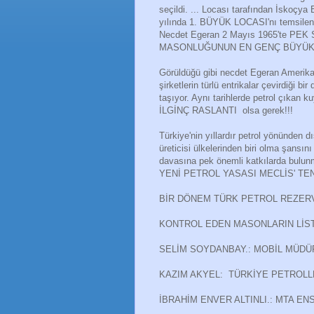
seçildi. ... Locası tarafından İskoçya
yılında 1. BÜYÜK LOCASI'nı temsilen N
Necdet Egeran 2 Mayıs 1965'te PEK 
MASONLUĞUNUN EN GENÇ BÜYÜK ÜSTA
Görüldüğü gibi necdet Egeran Amerika
şirketlerin türlü entrikalar çevirdiği 
taşıyor. Aynı tarihlerde petrol çıka
İLGİNÇ RASLANTI olsa gerek!!!
Türkiye'nin yıllardır petrol yönünden d
üreticisi ülkelerinden biri olma şa
davasına pek önemli katkılarda bulunm
YENİ PETROL YASASI MECLİS' TEN 
BİR DÖNEM TÜRK PETROL REZERV
KONTROL EDEN MASONLARIN LİS
SELİM SOYDANBAY.: MOBİL MÜDÜ
KAZIM AKYEL: TÜRKİYE PETROLL
İBRAHİM ENVER ALTINLI.: MTA E