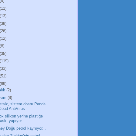
(4)
(11)
(13)
(39)
(26)
(12)
(8)
(35)
(119)
(33)
(51)
(99)
alık
(2)
sım
(8)
etsiz, sistem dostu Panda
loud AntiVirus
ox silikon yerine plastiğe
askı yapıyor
ey Doğu petrol kaynıyor...
udan Türkiye’nin petrol