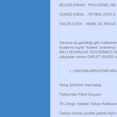
BELGİN ERKAN.: TPAO GENEL MD
CENGİZ ERDAL .: PETROL OFİSİ A
YALÇIN İLTER .: MOBİL OİL BÖLGE
Yukarıda da görüldüğü gibi madenlerim
localarına kayıtlı "kişilere" bırakı
MİLLİ DUYARLILIK GÖSTERMESİ 
çalışanları olması GAFLET ÜLKESİ o
· (.:) MASONLARIN KENDİ ARAL
Retog Şirketi'nin Hazırladığı
Türkiye'deki Petrol Dosyası:
''En Zengin Yataklar Türkiye Kürdistanı
Türkiye sınırlan içindeki petrole ili