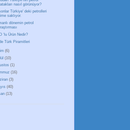
atakları nasıl görünüyor?
onlar Türkiye' deki petrolleri
ime saklıyor.
anlı dönemin petrol
raştırması
 ‘lu Ürün Nedir?
de Türk Piramitleri
im
(6)
lül
(10)
ustos
(1)
emmuz
(16)
ziran
(3)
yıs
(40)
san
(13)