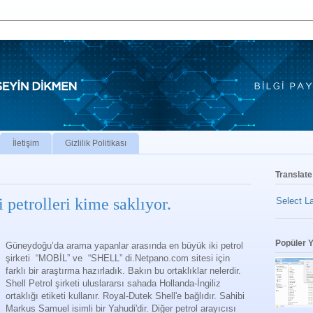
İletişim
Gizlilik Politikası
Translate
 petrolleri kime saklıyor.
Select L
Popüler Y
Güneydoğu’da arama yapanlar arasında en büyük iki petrol
şirketi “MOBİL” ve “SHELL” di.Netpano.com sitesi için
farklı bir araştırma hazırladık. Bakın bu ortaklıklar nelerdir.
Shell Petrol şirketi uluslararsı sahada Hollanda-İngiliz
ortaklığı etiketi kullanır. Royal-Dutek Shell'e bağlıdır. Sahibi
Markus Samuel isimli bir Yahudi'dir. Diğer petrol arayıcısı