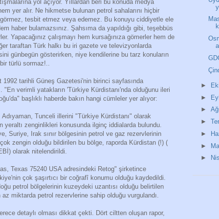
rtışmalarına yol açıyor. Yıllardan beri bu konuda medya
y
em yer alır. Ne hikmetse bulunan petrol sahalarını hiçbir
Mas
görmez, tesbit etmez veya edemez. Bu konuyu ciddiyetle ele
k
dem haber bulamazsınız. Şahsıma da yapıldığı gibi, teşebbüs
erler. Yapacağınız çalışmayı hem kursağınıza gömerler hem de
Osm
a
er taraftan Türk halkı bu iri gazete ve televizyonlarda
ini günbegün gösterirken, niye kendilerine bu tarz konuların
GDO
bir türlü sormaz!..
Çin
992 tarihli Güneş Gazetesi'nin birinci sayfasında
►
Ek
 "En verimli yatakların 'Türkiye Kürdistanı'nda olduğunu ileri
►
Ey
ğu'da" başlıklı haberde bakın hangi cümleler yer alıyor:
►
Ağ
Adıyaman, Tunceli illerini "Türkiye Kürdistanı" olarak
►
T
n yeraltı zenginlikleri konusunda ilginç iddialarda bulundu.
►
Ha
, Suriye, Irak sınır bölgesinin petrol ve gaz rezervlerinin
ok zengin olduğu bildirilen bu bölge, raporda Kürdistan (!) (
►
Ma
) olarak nitelendirildi.
►
Ni
as, Texas 75240 USA adresindeki Retog" şirketince
kiye'nin çok şaşırtıcı bir coğrafî konumu olduğu kaydedildi.
u petrol bölgelerinin kuzeydeki uzantısı olduğu belirtilen
n az miktarda petrol rezervlerine sahip olduğu vurgulandı.
rece detaylı olması dikkat çekti. Dört ciltten oluşan rapor,