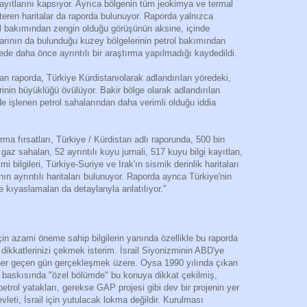
yıtlarını kapsıyor. Ayrıca bölgenin tüm jeokimya ve termal
gösteren haritalar da raporda bulunuyor. Raporda yalnızca
ol bakımından zengin olduğu görüşünün aksine, içinde
arının da bulunduğu kuzey bölgelerinin petrol bakımından
gede daha önce ayrıntılı bir araştırma yapılmadığı kaydedildi.
lan raporda, Türkiye Kürdistanıolarak adlandırılan yöredeki,
rinin büyüklüğü övülüyor. Bakir bölge olarak adlandırılan
e işlenen petrol sahalarından daha verimli olduğu iddia
ırma fırsatları, Türkiye / Kürdistan adlı raporunda, 500 bin
 gaz sahalan, 52 ayrıntılı kuyu jurnali, 517 kuyu bilgi kayıtlan,
i bilgileri, Türkiye-Suriye ve Irak'ın sismik derinlik haritaları
ının ayrıntılı haritaları bulunuyor. Raporda aynca Türkiye'nin
 kıyaslamalan da detaylanyla anlatılıyor."
çin azami öneme sahip bilgilerin yanında özellikle bu raporda
dikkatlerinizi çekmek isterim. İsrail Siyonizminin ABD'ye
t her geçen gün gerçekleşmek üzere. Oysa 1990 yılında çıkan
k baskısında "özel bölümde" bu konuya dikkat çekilmiş,
trol yatakları, gerekse GAP projesi gibi dev bir projenin yer
vleti, İsrail için yutulacak lokma değildir. Kurulması