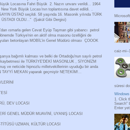
 Büyük Locasına Fahri Büyük 2. Nazırı unvanı verildi... 1964
ew York Büyük Locası'nın toplantısına davet edildi. ..
SAYIN ÜSTAD seçildi. 58 yaşında 16. Masonik yılında TÜRK
Microsoft
DI OLDU..." (Şakül Gibi Dergisi)
'dan ısmarla gelen Cevat Eyüp Taşman gibi yabancı petrol
bir dönemde Türkiye'nin en aktif olma masonu özelliğini de
n kuyuları betonlayan MOBİL'in Genel Müdürü olması ÇOOOK
caiz-mi--
ışarıya bağımlı kalması ve belki de Ortadoğu'nun sayılı petrol
nsını kaybetmesi ile TÜRKİYE'DEKİ MASONLUK , SİYONİZM
uş ve neticide hipnozlu milletvekillerinin uyuduğu bir anda
TAYYİ MEKAN yaparak geçmiştir NETEKİM!...
LERİNİ
süresi do
TESİ
Windows 
1. Click 
RÜ, DEV LOCASI
Search" 
Enter yet.
ERİ GENEL MÜDÜR MUAVİNİ, UYANIŞ LOCASI
NSTİTÜSÜ UZMAN, KÜLTÜR LOCASI