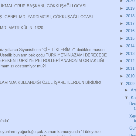
►
2020
. İKMAL GRUP BAŞKANI, GÖKKUŞAĞI LOCASI
►
2019
►
2018
,Ş. GENEL MD. YARDIMCISI, GÖKKUŞAĞI LOCASI
►
2017
 MD. MATRİKÜL N: 1320
►
2016
►
2015
►
2014
iz yıllarca Siyonistlerin "ÇİFTLİKLERİMİZ" dedikleri mason
►
2013
lmış! Üstelik bunların pek çoğu TÜRKİYE'NİN AZAMİ DERECEDE
GEREKEN TÜRKİYE PETROLLERİ ANANONİM ORTAKLIĞI
►
2012
lmamızı göstermiyor mu?!
►
2011
►
2010
ARINDA KULLANDIĞI ÖZEL İŞARETLERDEN BİRİDİR!
▼
2009
►
Ar
▼
Ka
Ücr
C
Xer
b
'nda''
Gün
şkin oyunların yoğunluğu çok zaman kamuoyunda "Türkiye'de
Uyd