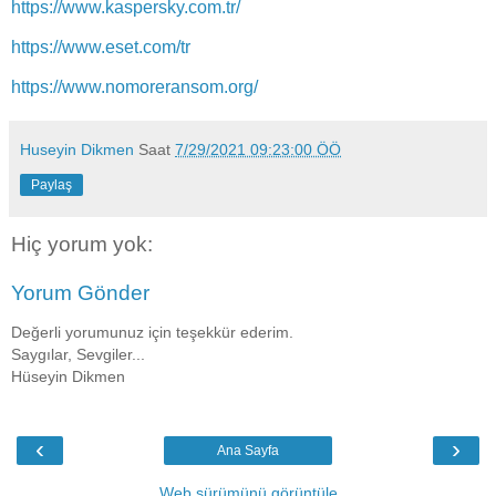
https://www.kaspersky.com.tr/
https://www.eset.com/tr
https://www.nomoreransom.org/
Huseyin Dikmen
Saat
7/29/2021 09:23:00 ÖÖ
Paylaş
Hiç yorum yok:
Yorum Gönder
Değerli yorumunuz için teşekkür ederim.
Saygılar, Sevgiler...
Hüseyin Dikmen
‹
›
Ana Sayfa
Web sürümünü görüntüle