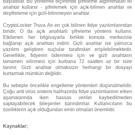
başladılar. Bu yöntemle biçiminde şifreleme algoritmaları iki
anahtar kullanır - şifrelemek için açık-bilinen anahtar ve
deşifreleme için gizli-bilinmeyen anahtar.
CryptoLocker Truva Atı en çok bilinen fidye yazılımlarından
biridir. O da açık anahtarlı şifreleme yöntemi kullanır.
Etkilenen her bilgisayarla birlikte komuta merkezine
bağlanıp açık anahtarı indirir. Gizli anahtar ise yalnızca
yazılımı geliştiren suçlular tarafından erişilebilmektedir.
Genellikle, fidyenin ödenmesi için ve gizli anahtarın
tamamen silinmesi için kurbana 72 saatten az bir süre
tanınır. Gizli anahtar olmaksızın herhangi bir dosyayı
kurtarmak mümkün değildir.
Bu sebeple öncelikle engelleme yöntemleri düşünülmelidir.
Çoğu anti virüs sistemi halihazırda fidye yazılımlarının erken
aşamalarında iken hassas veriler kaybedilmeden
saptayabilecek bileşenler barındırırlar. Kullanıcıların bu
özelliklerin açık olduğundan emin olmaları önemlidir.
Kaynaklar;