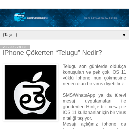
▼
22.02.2018
iPhone Çökerten “Telugu” Nedir?
Telugu son günlerde oldukça
konuşulan ve pek çok IOS 11
yüklü İphone’ nun çökmesine
neden olan bir virüs diyebiliriz.
SMS/WhatsApp ya da türevi
mesaj uygulamaları ile
gönderilen Hintçe bir mesaj ile
iOS 11 kullananlar için bir virüs
niteliği taşıyor.
Mesajı açtığınız iphone da