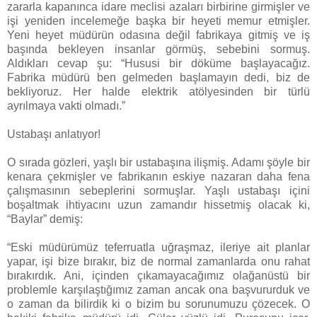
zararla kapanınca idare meclisi azaları birbirine girmişler ve
işi yeniden incelemeğe başka bir heyeti memur etmişler.
Yeni heyet müdürün odasına değil fabrikaya gitmiş ve iş
başında bekleyen insanlar görmüş, sebebini sormuş.
Aldıkları cevap şu: “Hususi bir döküme başlayacağız.
Fabrika müdürü ben gelmeden başlamayın dedi, biz de
bekliyoruz. Her halde elektrik atölyesinden bir türlü
ayrılmaya vakti olmadı.”
Ustabaşı anlatıyor!
O sırada gözleri, yaşlı bir ustabaşına ilişmiş. Adamı şöyle bir
kenara çekmişler ve fabrikanın eskiye nazaran daha fena
çalışmasının sebeplerini sormuşlar. Yaşlı ustabaşı içini
boşaltmak ihtiyacını uzun zamandır hissetmiş olacak ki,
“Baylar” demiş:
“Eski müdürümüz teferruatla uğraşmaz, ileriye ait planlar
yapar, işi bize bırakır, biz de normal zamanlarda onu rahat
bırakırdık. Ani, içinden çıkamayacağımız olağanüstü bir
problemle karşılaştığımız zaman ancak ona başvururduk ve
o zaman da bilirdik ki o bizim bu sorunumuzu çözecek. O