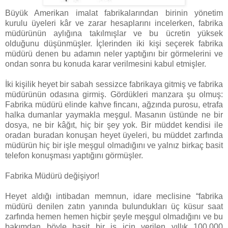
Büyük Amerikan imalat fabrikalarından birinin yönetim
kurulu üyeleri kâr ve zarar hesaplarını incelerken, fabrika
müdürünün aylığına takılmışlar ve bu ücretin yüksek
olduğunu düşünmüşler. İçlerinden iki kişi seçerek fabrika
müdürü denen bu adamın neler yaptığını bir görmelerini ve
ondan sonra bu konuda karar verilmesini kabul etmişler.
İki kişilik heyet bir sabah sessizce fabrikaya gitmiş ve fabrika
müdürünün odasına girmiş. Gördükleri manzara şu olmuş:
Fabrika müdürü elinde kahve fincanı, ağzında purosu, etrafa
halka dumanlar yaymakla meşgul. Masanın üstünde ne bir
dosya, ne bir kâğıt, hiç bir şey yok. Bir müddet kendisi ile
oradan buradan konuşan heyet üyeleri, bu müddet zarfında
müdürün hiç bir işle meşgul olmadığını ve yalnız birkaç basit
telefon konuşması yaptığını görmüşler.
Fabrika Müdürü değişiyor!
Heyet aldığı intibadan memnun, idare meclisine “fabrika
müdürü denilen zatın yanında bulundukları üç küsur saat
zarfında hemen hemen hiçbir şeyle meşgul olmadığını ve bu
bakımdan böyle basit bir iş için verilen yıllık 100.000