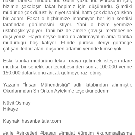
hakiki fabrika müdürü idi. Güler yüzlü idi. Purosunu içer,
bizimle şakalaşır, fakat hepimiz için düşünürdü. Şimdiki
müdür de çok dürüst, iyi niyet sahibi, hatta çok daha çalışkan
bir adam. Fakat o hiçbirimize inanmıyor, her işin kendisi
tarafından görülmesini istiyor. Yani o bizim yerimize
ustabaşlık yapıyor. Tabii biz de amele çavuşu mertebesine
düşüyoruz. Haydi neyse buna da aldırmayalım ama fabrika
müdürlüğü boş kalıyor. Elinde purosu ileriyi görmeğe
çalışan, tedbir alan, düşünen adamın yerinde kimse yok.”
Eski fabrika müdürünü tekrar oraya getirmek isteyen idare
meclisi, bir senelik acı tecrübesinden sonra 100.000 yerine
150.000 dolarla onu ancak gelmeye razı etmiş.
Yazarın “İnsan Mühendisliği” adlı kitabından alınmıştır.
Okurlarımdan Sn Orkun Aytekin’e teşekkür ederim.
Nüvit Osmay
Hikâye
Kaynak: hasanbaltalar.com
#aile #şirketleri #başarı #imalat #üretim #kurumsallaşma