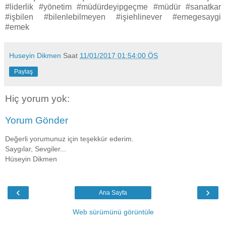
#liderlik #yönetim #müdürdeyipgeçme #müdür #sanatkar
#işbilen #bilenlebilmeyen #işiehlinever #emegesaygi
#emek
Huseyin Dikmen
Saat
11/01/2017 01:54:00 ÖS
Paylaş
Hiç yorum yok:
Yorum Gönder
Değerli yorumunuz için teşekkür ederim.
Saygılar, Sevgiler...
Hüseyin Dikmen
‹
›
Ana Sayfa
Web sürümünü görüntüle