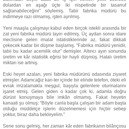
dolardan en aşağı üçte iki nispetinde bir tasarruf
sağlanabileceğini” söylemiş. Tabii fabrika müdürü bu
indirmeye razı olmamış, işten ayrılmış.
Yeni maaşla çalışmayı kabul eden birçok istekli arasında bir
zat yeni fabrika müdürü tayin edilmiş. Üç aydan sonra idare
meclisine gelen imalat istatistiklerinde az, fakat dikkati
çekecek kadar bir düşme başlamış. “Fabrika müdürü yenidir,
tabii bu kadar acemilik olur” demişler. Altıncı ayın sonunda
üretim ve kâr istatistik eğrisi bir hayli düşmüş. Hatalı üretim
miktarı ise artmış.
Eski heyet azaları, yeni fabrika müdürünü odasında ziyaret
etmişler. Adamcağız kan-ter içinde bir elinde telefon, öteki eli
evrak imzalamakla meşgul, başıyla gelenlere oturmalarını
işaret etmiş. Gelen giden o kadar çok ki, adamla doğru
dürüst konuşmaya bile imkân olmamış. Fakat heyetin
kanaati şu olmuş: “Böyle canla başla çalışan bir adam başta
olduğu müddetçe işlerin düzelmemesi için hiçbir sebep
yoktur, biraz daha bekleyelim.”
Sene sonu gelmiş, her zaman kâr eden fabrikanın bilânçosu