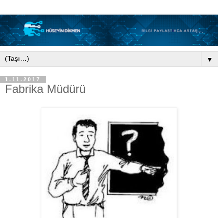
▼
1.11.2017
Fabrika Müdürü