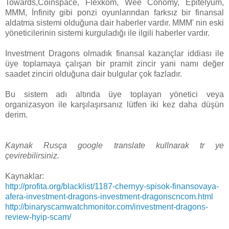
Towards,Coinspace, Flexkom, Wee Conomy, Epitelyum,
MMM, İnfinity gibi ponzi oyunlarından farksız bir finansal
aldatma sistemi olduğuna dair haberler vardır. MMM' nin eski
yöneticilerinin sistemi kurguladığı ile ilgili haberler vardır.
Investment Dragons olmadık finansal kazançlar iddiası ile
üye toplamaya çalışan bir pramit zincir yani namı değer
saadet zinciri olduğuna dair bulgular çok fazladır.
Bu sistem adı altında üye toplayan yönetici veya
organizasyon ile karşılaşırsanız lütfen iki kez daha düşün
derim.
Kaynak Rusça google translate kullnarak tr ye
çevirebilirsiniz.
Kaynaklar:
http://profita.org/blacklist/1187-chernyy-spisok-finansovaya-
afera-investment-dragons-investment-dragonscncom.html
http://binaryscamwatchmonitor.com/investment-dragons-
review-hyip-scam/