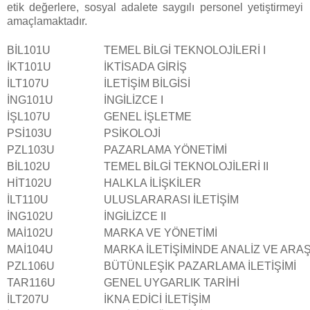
etik değerlere, sosyal adalete saygılı personel yetiştirmeyi
amaçlamaktadır.
BİL101U
TEMEL BİLGİ TEKNOLOJİLERİ I
İKT101U
İKTİSADA GİRİŞ
İLT107U
İLETİŞİM BİLGİSİ
İNG101U
İNGİLİZCE I
İŞL107U
GENEL İŞLETME
PSİ103U
PSİKOLOJİ
PZL103U
PAZARLAMA YÖNETİMİ
BİL102U
TEMEL BİLGİ TEKNOLOJİLERİ II
HİT102U
HALKLA İLİŞKİLER
İLT110U
ULUSLARARASI İLETİŞİM
İNG102U
İNGİLİZCE II
MAİ102U
MARKA VE YÖNETİMİ
MAİ104U
MARKA İLETİŞİMİNDE ANALİZ VE ARAŞ
PZL106U
BÜTÜNLEŞİK PAZARLAMA İLETİŞİMİ
TAR116U
GENEL UYGARLIK TARİHİ
İLT207U
İKNA EDİCİ İLETİŞİM