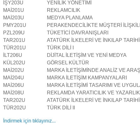
İŞY203U
YENİLİK YÖNETİMİ
MAİ201U
REKLAMCILIK
MAİ203U
MEDYA PLANLAMA
PMY201U
PERAKENDECİLİKTE MÜŞTERİ İLİŞKİL
PZL209U
TÜKETİCİ DAVRANIŞLARI
TAR201U
ATATÜRK İLKELERİ VE İNKILAP TARİHİ 
TÜR201U
TÜRK DİLİ I
İLT206U
DİJİTAL İLETİŞİM VE YENİ MEDYA
KÜL202U
GÖRSEL KÜLTÜR
MAİ202U
MARKA İLETİŞİMİNDE ANALİZ VE ARAŞ
MAİ204U
MARKA İLETİŞİM KAMPANYALARI
MAİ206U
MARKA İLETİŞİMİ TASARIMI VE UYGU
MAİ208U
REKLAMDA YARATICILIK VE YAZARLIK
TAR202U
ATATÜRK İLKELERİ VE İNKILAP TARİHİ 
TÜR202U
TÜRK DİLİ II
İndirmek için tıklayınız...