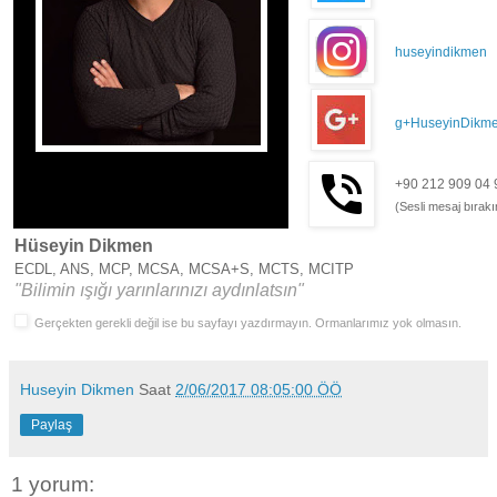
huseyindikmen
g+HuseyinDikm
+90 212 909 04 
(Sesli mesaj bırakı
Hüseyin Dikmen
ECDL, ANS, MCP, MCSA, MCSA+S, MCTS, MCITP
"Bilimin ışığı yarınlarınızı aydınlatsın"
Gerçekten gerekli değil ise bu sayfayı yazdırmayın. Ormanlarımız yok olmasın.
Huseyin Dikmen
Saat
2/06/2017 08:05:00 ÖÖ
Paylaş
1 yorum: