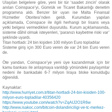
Ulaşılan belgelere göre, yeni bir tür ‘saadet zinciri’ olarak
anılan Coinspace’yi, Gümrük ve Ticaret Bakanlığı denetim
programına aldı. Benzer bir uyarı ise Malta Finansal
Hizmetler Otoritesi’nden geldi. Kurumdan yapılan
açıklamada, Coinspace ile ilgili herhangi bir lisans veya
yetki belgesi vermedikleri duyuruldu. Kurum açıklamasında,
sisteme dâhil olmak isteyenleri, ‘paranızı kaybetme riski var’
şeklinde uyardı.
Titan hortladı: 24 bin kişiden 100 milyon Euro topladılar
Sisteme giriş için 300 Euro veren de var 24 bin Euro veren
de.
Öte yandan, Coinspace’ye yeni üye kazandırmak için bir
kamu bankası ile anlaşmaya varıldığı yönündeki paylaşımlar
nedeni ile bankadaki 6-7 milyon liraya bloke konulduğu
öğrenildi.
Kaynaklar:
http://www.hurriyet.com.tr/titan-hortladi-24-bin-kisiden-100-
milyon-euro-topladilar-40356420
https://www.youtube.com/watch?v=ZqAIJ2O1R6w
http://www.isakoc.com/bitcoin-dolandiriciligi-ve-tc-merkez-