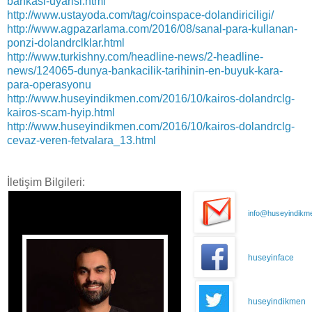
bankasi-uyarisi.html
http://www.ustayoda.com/tag/coinspace-dolandiriciligi/
http://www.agpazarlama.com/2016/08/sanal-para-kullanan-
ponzi-dolandrclklar.html
http://www.turkishny.com/headline-news/2-headline-
news/124065-dunya-bankacilik-tarihinin-en-buyuk-kara-
para-operasyonu
http://www.huseyindikmen.com/2016/10/kairos-dolandrclg-
kairos-scam-hyip.html
http://www.huseyindikmen.com/2016/10/kairos-dolandrclg-
cevaz-veren-fetvalara_13.html
İletişim Bilgileri:
info@huseyindikm
huseyinface
huseyindikmen