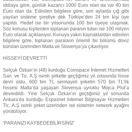
iddiaya göre, günlük kazancı 1000 Euro olan da var 40 bin
Euro olan da. Edinilen bilgilere göre, son aylarda çığ gibi
yayılan sisteme şimdiye dek Türkiye’den 24 bin kişi üye
yapıldı. Hedef ise bir yılsonunda 100 bin üyeye ulaşmak.
Söz konusu kişilerden toplanan paranın tutarı ise 100 milyon
Euro olarak açıklanıyor. Konuya yakın kaynaklardan edinilen
bilgilere göre, toplanan paraların önemli bir bölümü döviz
büroları üzerinden Malta ve Slovenya’ya çıkarılıyor.
HİSSEYİ DEVRETTİ
Selçuk Özkan’ın (48) kurduğu Coinspace İnternet Hizmetleri
San. ve Tic. A.Ş isimli şirkette geçtiğimiz yıl ortasında hisse
devri oldu. 600 bin TL sermayeli şirketin 570 bin TL’lik
hissesi Malta’da yaşayan Slovenya uyruklu Mojca Plut’a
devredildi. Yine Selçuk Özkan'ın geçtiğimiz yıl sonunda
Ankara'da kurduğu Espasnet İnternet Bilgisayar Hizmetleri
Tic. A.Ş isimli şirket üzerinden ise sistemin network ayağını
yürütülüyor.
‘PARANIZI KAYBEDEBİLİRSİNİZ’