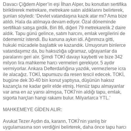
Davacı Çiğdem Alper’in eşi İlhan Alper, bu konutları sertifika
biriktirerek metrekare, metrekare satın aldıklarını belirterek,
şunları söyledi: ‘Devlet vatandaşına kazık atar mı? Ama bize
atıldı. Hala da atılmaya devam ediyor. Özal döneminde
sertifikalı satışa girdik. Biri 86, diğeri 79 metrekarelik 2 daire
aldık. Tapu günü gelince, satım harcını, emlak vergilerini de
ödememiz istendi. Bu kanuna aykırı idi. Ağırımıza gitti,
hukuki mücadele başlattık ve kazandık. Umuyorum binlerce
vatandaşımız da, bu haksızlığa uğramaz, uğrayanlar da
paralarını geri alır. Şimdi TOKİ davayı kaybetti ve bize 342
milyon lira mahkeme harcı vermeleri gerekiyor. 5 aydır
vermiyorlar. Ankara Defterdarlığına yazdık, vermezlerse icra
ile alacağız. TOKİ, tapumuzu da resen tescil edecek. TOKİ,
bugüne dek 30-40 bin konut yaptıysa, düşünün haksız
kazançla ne kadar gelir elde etmiş. Henüz tapu almayanlar
var ama en az yarısı almışsa, TOKİ’nin aldığı tapu, emlak,
sigorta harçları hangi rakamı bulur. Milyarlarca YTL.’
MAHKEMEYE GİDEN ALIR:
Avukat Tezer Aydın da, kararın, TOKİ’nin yanlış bir
uygulamasına son verdiğini belirterek, daha önce tapu harcı