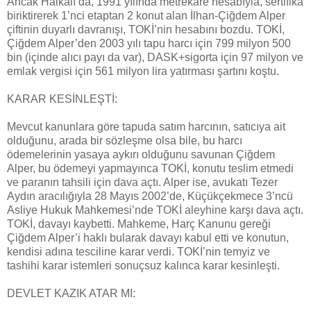
Ancak Halkalı’da, 1991 yılında metrekare hesabıyla, sertifika
biriktirerek 1’nci etaptan 2 konut alan İlhan-Çiğdem Alper
çiftinin duyarlı davranışı, TOKİ’nin hesabını bozdu. TOKİ,
Çiğdem Alper’den 2003 yılı tapu harcı için 799 milyon 500
bin (içinde alıcı payı da var), DASK+sigorta için 97 milyon ve
emlak vergisi için 561 milyon lira yatırması şartını koştu.
KARAR KESİNLEŞTİ:
Mevcut kanunlara göre tapuda satım harcının, satıcıya ait
olduğunu, arada bir sözleşme olsa bile, bu harcı
ödemelerinin yasaya aykırı olduğunu savunan Çiğdem
Alper, bu ödemeyi yapmayınca TOKİ, konutu teslim etmedi
ve paranın tahsili için dava açtı. Alper ise, avukatı Tezer
Aydın aracılığıyla 28 Mayıs 2002’de, Küçükçekmece 3’ncü
Asliye Hukuk Mahkemesi’nde TOKİ aleyhine karşı dava açtı.
TOKİ, davayı kaybetti. Mahkeme, Harç Kanunu gereği
Çiğdem Alper’i haklı bularak davayı kabul etti ve konutun,
kendisi adına tesciline karar verdi. TOKİ’nin temyiz ve
tashihi karar istemleri sonuçsuz kalınca karar kesinleşti.
DEVLET KAZIK ATAR MI: