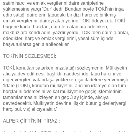
satım harcı ve emlak vergilerini daire sahiplerine
yüklemesine yargı ‘Dur’ dedi. Bundan böyle TOKİ’nin inşa
edip sattığı dairelerin tapudaki bir dizi harcı ve birikmiş
emlak vergilerini, daireyi alan yerine TOKİ ödeyecek. TOKİ,
bugüne kadar harçları, daireleri alanlara ödetirken,
makbuzlara kendi adını yazdırıyordu. TOKİ’den daire alanlar,
ödedikleri harç ve emlak vergilerini, yasal süre içinde
başvururlarsa geri alabilecekler.
TOKİ’NİN SÖZLEŞMESİ:
TOKİ, konutları satarken imzalattığı sözleşmenin ‘Mülkiyetin
alıcıya devredilmesi’ başlıklı maddesinde, tapu harcını ve
diğer vergileri vatandaşa yüklerken, şu ifadelere yer vermişti:
‘İdare (TOKİ), konutun mülkiyetini, alıcının idareye olan tüm
borçlarını ödemesini ve kat mülkiyetine geçiş işlemlerinin
tamamlanmasını izleyen en geç 3 ay içinde, alıcıya
devredecektir. Mülkiyetin devrine ilişkin bütün giderler(vergi,
harç, pul, v.s) alıcıya aittir.’
ALPER ÇİFTİ’NİN İTİRAZI: