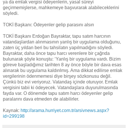
ya da emlak vergisi ödeyenlerin, yasal süreyi
geçirmemişlerse, mahkemeye başvurarak alabileceklerini
söyledi.
TOKİ Başkanı: Ödeyenler gelip parasını alsın
TOKİ Başkanı Erdoğan Bayraktar, tapu satım harcının
vatandaşlardan alınmasının yanlış bir uygulama olduğunu,
zaten üç yıldan beri bu tahsilatın yapılmadığını söyledi.
Bayraktar, daha önce tapu harcı verenlere bir çağrıda
bulunarak şöyle konuştu: ‘Yanlış bir uygulama vardı. Bizim
göreve başladığımız tarihten 8 ay önce böyle bir dava esas
alınarak bu uygulama kaldırılmış. Ama dikkat edilirse emlak
vergilerinin ödenmemesi diye birşey sözkonusu değil.
Çünkü biz evi veriyoruz. Vatandaş içinde oturuyor. Emlak
vergisini tabii ki ödeyecek. Vatandaşlara duyurulmasında
fayda var. O dönemde tapu satım harcı ödeyenler gelip
paralarını dava etmeden de alabilirler.
Kaynak:
http://arama.hurriyet.com.tr/arsivnews.aspx?
id=299198