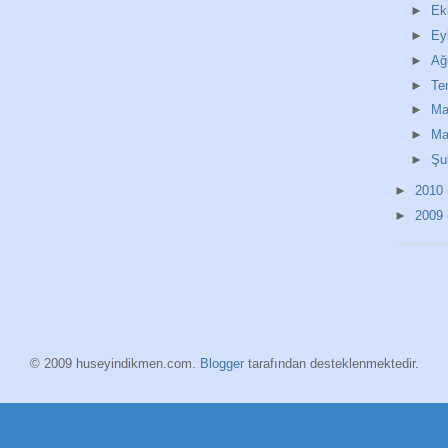
►
Ek
►
Ey
►
Ağ
►
T
►
Ma
►
Ma
►
Şu
►
2010
►
2009
© 2009 huseyindikmen.com.
Blogger
tarafından desteklenmektedir.