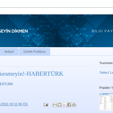
İletişim
Gizlilik Politikası
Translate
an kesmeyin!-HABERTÜRK
Select L
ABERTÜRK
:
Popüler Y
1/2011 03:11:00 ÖS