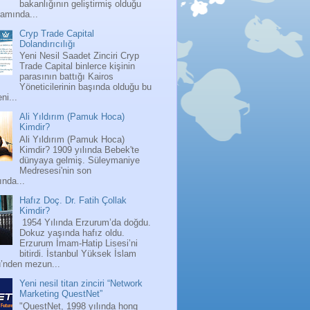
bakanlığının geliştirmiş olduğu
ramında...
Cryp Trade Capital
Dolandırıcılığı
Yeni Nesil Saadet Zinciri Cryp
Trade Capital binlerce kişinin
parasının battığı Kairos
Yöneticilerinin başında olduğu bu
ni...
Ali Yıldırım (Pamuk Hoca)
Kimdir?
Ali Yıldırım (Pamuk Hoca)
Kimdir? 1909 yılında Bebek'te
dünyaya gelmiş. Süleymaniye
Medresesi'nin son
nda...
Hafız Doç. Dr. Fatih Çollak
Kimdir?
1954 Yılında Erzurum’da doğdu.
Dokuz yaşında hafız oldu.
Erzurum İmam-Hatip Lisesi’ni
bitirdi. İstanbul Yüksek İslam
ü’nden mezun...
Yeni nesil titan zinciri “Network
Marketing QuestNet”
"QuestNet, 1998 yılında hong