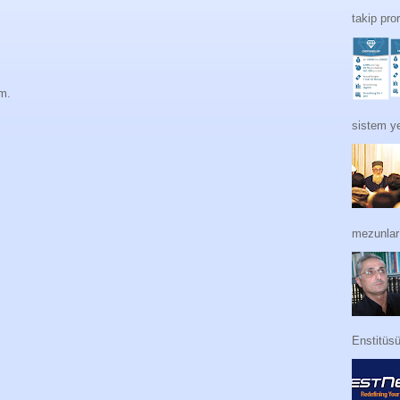
takip pro
im.
sistem ye
mezunları
Enstitüs