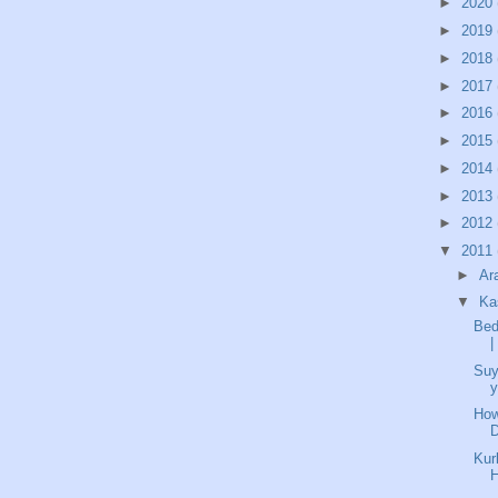
►
2020
►
2019
►
2018
►
2017
►
2016
►
2015
►
2014
►
2013
►
2012
▼
2011
►
Ar
▼
Ka
Bed
|
Suy
y
How
D
Kur