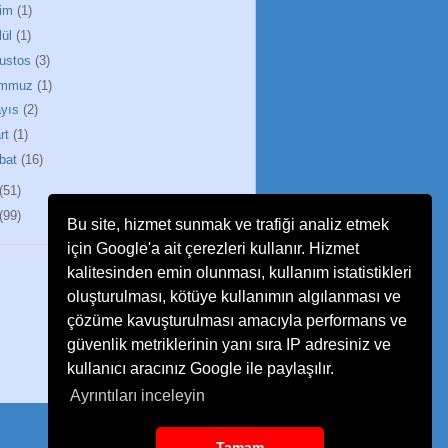
im
(1)
lül
(1)
ustos
(3)
emmuz
(1)
yıs
(2)
rt
(1)
bat
(16)
(51)
(99)
Bu site, hizmet sunmak ve trafiği analiz etmek
için Google'a ait çerezleri kullanır. Hizmet
kalitesinden emin olunması, kullanım istatistikleri
oluşturulması, kötüye kullanımın algılanması ve
çözüme kavuşturulması amacıyla performans ve
güvenlik metriklerinin yanı sıra IP adresiniz ve
kullanıcı aracınız Google ile paylaşılır.
Ayrıntıları inceleyin
Tamam