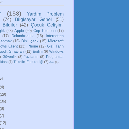
er
r
(153)
Yardım Problem
(74)
Bilgisayar Genel
(51)
 Bilgiler
(42)
Çocuk Gelişimi
lık
(23)
Apple
(20)
Cep Telefonu
(17)
(17)
Dolandırıcılık
(16)
İnternetten
zanmak
(16)
Dini İçerik
(15)
Microsoft
ows Client
(13)
iPhone
(12)
Gizli Tarih
osoft Sınavları
(11)
Eğitim
(9)
Windows
)
Güvenlik
(8)
Yazılarım
(8)
Programlar
ktası
(7)
Tüketici Elektroniği
(7)
Aile
(4)
vi
(4)
(29)
(36)
(8)
(7)
(12)