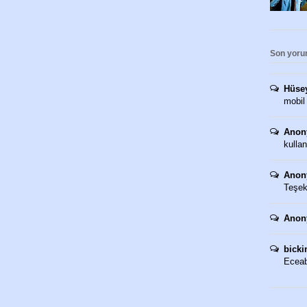
Son yoru
Hüse
mobil
Anon
kullan
Anon
Teşekk
Anon
bicki
Eceaba