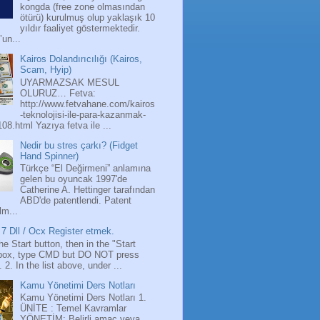
kongda (free zone olmasından
ötürü) kurulmuş olup yaklaşık 10
yıldır faaliyet göstermektedir.
’un...
Kairos Dolandırıcılığı (Kairos,
Scam, Hyip)
UYARMAZSAK MESUL
OLURUZ… Fetva:
http://www.fetvahane.com/kairos
-teknolojisi-ile-para-kazanmak-
108.html Yazıya fetva ile ...
Nedir bu stres çarkı? (Fidget
Hand Spinner)
Türkçe “El Değirmeni” anlamına
gelen bu oyuncak 1997'de
Catherine A. Hettinger tarafından
ABD'de patentlendi. Patent
lm...
7 Dll / Ocx Register etmek.
the Start button, then in the "Start
box, type CMD but DO NOT press
 2. In the list above, under ...
Kamu Yönetimi Ders Notları
Kamu Yönetimi Ders Notları 1.
ÜNİTE : Temel Kavramlar
YÖNETİM: Belirli amaç veya