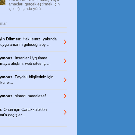
amaçları gerçekleştirmek için
işbirliği içinde yürü...
mlar
yin Dikmen:
Haklısınız, yakında
 uygulamanın geleceği söy ...
ymous:
İnsanlar Uygulama
maya alışkın, web sitesi ç ...
ymous:
Faydalı bilgileriniz için
ürler...
ymous:
olmadı maaalesef
n:
Onun için Çanakkale'den
t'a geçişler ...