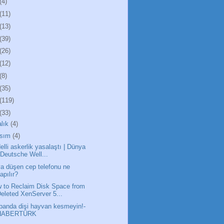
(4)
(11)
(13)
(39)
(26)
(12)
(8)
(35)
(119)
(33)
alık
(4)
sım
(4)
elli askerlik yasalaştı | Dünya
 Deutsche Well...
a düşen cep telefonu ne
apılır?
 to Reclaim Disk Space from
eleted XenServer 5...
banda dişi hayvan kesmeyin!-
HABERTÜRK