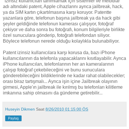
"İzinsiz kullanıcıları tanımlamak için sistemler ve metodlar"
adı altındaki patent, Apple cihazlarını ayrıca jailbreak, hack,
ya da SIM kartın çıkartılmasına karşı koruyor. Patentte
yazanlara göre, telefonun başına jailbreak ya da hack gibi
şeyler geldiğinde telefonun kamerası çalışıyor, fotoğraf
çekiyor ve daha sonra bu fotoğrafı, konum bilgileriyle birlikte
özel sunuculara gönderip, fotoğrafı telefondan siliyor.
Böylece telefonun nerede olduğu kolaylıkla bulunabiliyor.
Patent izinsiz kullanıcılara karşı korusa da, bazı iPhone
kullanıcılarının da telefonla yapacaklarını kısıtlayabilir. Ayrıca
iPhone kullanıcıları, telefonlarının her an kameralarının
çalışıp fotoğraf çekebileceğini ve bunu sunuculara
gönderebileceğini bildiklerinde ne kadar rahat olabilecekler;
orası biraz tartışmalı... Ayrıca işin içine Jailbreak olayının
girmesi, Apple'ın jailbreak ile kırılmış bu telefonları kilitleme
imkanına sahip olmasını da gündeme getirebilir...
Huseyin Dikmen
Saat
8/26/2010 01:15:00 ÖS
Paylaş