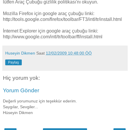
lütfen Araç Çubuğu gizlilik politikası'nı okuyun.
Mozilla Firefox için google araç çubuğu linki:
http://tools.google.com/firefox/toolbar/FT3/intl/tr/install.html
İnternet Explorer için google araç çubuğu linki:
http://www.google.com/intl/tr/toolbar/ff/install.html
Huseyin Dikmen
Saat
12/02/2009 10:48:00 ÖÖ
Paylaş
Hiç yorum yok:
Yorum Gönder
Değerli yorumunuz için teşekkür ederim.
Saygılar, Sevgiler...
Hüseyin Dikmen