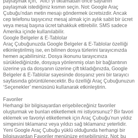
paylaşmak için, "Alıcı"yı tıklamadan önce sayfanın
paylaşmak istediğiniz kısmın seçin. Not: Google Araç
Çubuğu'ndan metin mesajı göndermek ücretsizdir. Ancak
cep telefonu taşıyıcınız mesaj almak için aylık sabit bir ücret
veya mesaj başına ücret tahakkuk ettirebilir. SMS sadece
Amerika içinde kullanılabilir.
Google Belgeler & E-Tablolar
Araç Çubuğunuzda Google Belgeler & E-Tablolar özelliği
etkinleştirilmiş ise, en bilinen dosya türlerini tarayıcınızda
hemen açabilirsiniz. Dosya ikonunu tarayıcınıza
sürüklediğinizde, dosyaya yönlenmiş olan bir bağlantının
üzerine ya da dosyanın üzerine çift tıkladığınızda, Google
Belgeler & E-Tablolar sayesinde dosyanız yeni bir tarayıcı
sayfasında görüntülenecektir. Bu özelliği Araç Çubuğunuzun
‘Seçenekler’ menüsünü kullanarak etkinleştirin.
Favoriler
Herhangi bir bilgisayardan erişebileceğiniz favoriler
oluşturmak ve bunları etiketlemek mi istiyorsunuz? Bir favori
eklemek ve favoriyi etiketlemek için Araç Çubuğu'nun yıldız
simgesini tıklamanız veya yıldızı sağ tıklamanız yeterlidir.
Yeni Google Araç Çubuğu yüklü olduğunda herhangi bir
bilgisayardan Favoriler menünüze erişebilirsiniz. Not: bu