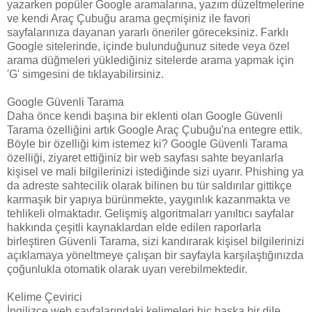
yazarken popüler Google aramalarına, yazım düzeltmelerine
ve kendi Araç Çubuğu arama geçmişiniz ile favori
sayfalarınıza dayanan yararlı öneriler göreceksiniz. Farklı
Google sitelerinde, içinde bulunduğunuz sitede veya özel
arama düğmeleri yüklediğiniz sitelerde arama yapmak için
'G' simgesini de tıklayabilirsiniz.
Google Güvenli Tarama
Daha önce kendi başına bir eklenti olan Google Güvenli
Tarama özelliğini artık Google Araç Çubuğu'na entegre ettik.
Böyle bir özelliği kim istemez ki? Google Güvenli Tarama
özelliği, ziyaret ettiğiniz bir web sayfası sahte beyanlarla
kişisel ve mali bilgilerinizi istediğinde sizi uyarır. Phishing ya
da adreste sahtecilik olarak bilinen bu tür saldırılar gittikçe
karmaşık bir yapıya bürünmekte, yaygınlık kazanmakta ve
tehlikeli olmaktadır. Gelişmiş algoritmaları yanıltıcı sayfalar
hakkında çeşitli kaynaklardan elde edilen raporlarla
birleştiren Güvenli Tarama, sizi kandırarak kişisel bilgilerinizi
açıklamaya yöneltmeye çalışan bir sayfayla karşılaştığınızda
çoğunlukla otomatik olarak uyarı verebilmektedir.
Kelime Çevirici
İngilizce web sayfalarındaki kelimeleri hiç başka bir dile