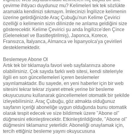
çevirme ihtiyacı duydunuz mu? Kelimeleri tek tek sözlükte
aramakla kendinizi sıkmayın. İmlecinizi İngilizce kelimenin
üzerine getirdiğinizde Araç Çubuğu'nun Kelime Çevirici
özelliği o kelimenin sizin dilinizde ne anlama geldiğini size
gösterecektir. Kelime Çevirici şu anda İngilizce'den Çince
(Geleneksel ve Basitleştirilmiş), Japonca, Korece,
Fransızca, İtalyanca, Almanca ve İspanyolca'ya çevirileri
desteklemektedir.
Beslemeye Abone Ol
Artık tek bir tıklamayla favori web sayfalarınıza abone
olabilirsiniz. Çok sayıda farklı web sitesi, kendi siteleriyle
ilgili en son güncellemeleri içeren beslemeler
yayınlamaktadır. Bu sayede, en yeni haberler için bir web
sitesini tekrar tekrar ziyaret etmek yerine bir besleme
okuyucusunu kullanarak güncellemeleri otomatik bir şekilde
izleyebilirsiniz. Araç Çubuğu, göz atmakta olduğunuz
sayfanın içeriği aboneliğe uygun olduğunda bunu otomatik
olarak tespit edecek ve size bildirmek üzere "Abone ol"
düğmesini etkinleştirecektir. Etkinleştirildiğinde, "Abone ol"
düğmesini tıklamanız yeterlidir. Aboneliği onaylamak için,
tercih ettiğiniz besleme yayını okuyucusuna