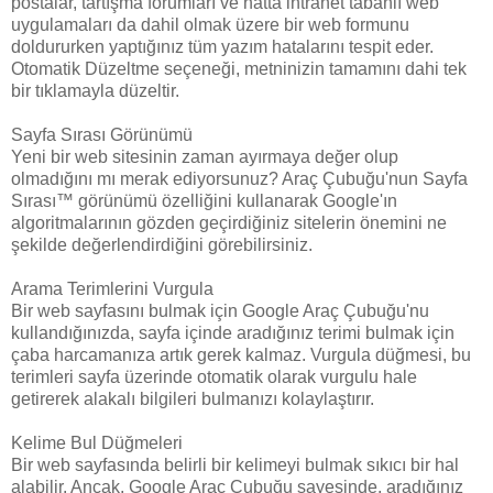
postalar, tartışma forumları ve hatta intranet tabanlı web
uygulamaları da dahil olmak üzere bir web formunu
doldururken yaptığınız tüm yazım hatalarını tespit eder.
Otomatik Düzeltme seçeneği, metninizin tamamını dahi tek
bir tıklamayla düzeltir.
Sayfa Sırası Görünümü
Yeni bir web sitesinin zaman ayırmaya değer olup
olmadığını mı merak ediyorsunuz? Araç Çubuğu'nun Sayfa
Sırası™ görünümü özelliğini kullanarak Google'ın
algoritmalarının gözden geçirdiğiniz sitelerin önemini ne
şekilde değerlendirdiğini görebilirsiniz.
Arama Terimlerini Vurgula
Bir web sayfasını bulmak için Google Araç Çubuğu'nu
kullandığınızda, sayfa içinde aradığınız terimi bulmak için
çaba harcamanıza artık gerek kalmaz. Vurgula düğmesi, bu
terimleri sayfa üzerinde otomatik olarak vurgulu hale
getirerek alakalı bilgileri bulmanızı kolaylaştırır.
Kelime Bul Düğmeleri
Bir web sayfasında belirli bir kelimeyi bulmak sıkıcı bir hal
alabilir. Ancak, Google Araç Çubuğu sayesinde, aradığınız