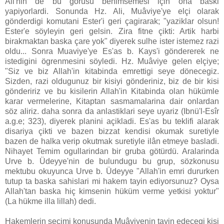
Ali'nin de bu görüsü benimsemesi için ona baski
yapiyorlardi. Sonunda Hz. Ali, Muâviye'ye elçi olarak
gönderdigi komutani Ester'i geri çagirarak; "yaziklar olsun!
Ester'e söyleyin geri gelsin. Zira fitne çikti: Artik harbi
birakmaktan baska çare yok" diyerek sulhe ister istemez razi
oldu... Sonra Muaviye'ye Es'as b. Kays'i göndererek ne
istedigini ögrenmesini söyledi. Hz. Muâviye gelen elçiye;
"Siz ve biz Allah'in kitabinda emrettigi seye dönecegiz.
Sizden, razi oldugunuz bir kisiyi gönderiniz, biz de bir kisi
göndeririz ve bu kisilerin Allah'in Kitabinda olan hükümle
karar vermelerine, Kitaptan sasmamalarina dair onlardan
söz aliriz. daha sonra da anlastiklari seye uyariz (Ibnü'l-Esîr
a.g.e; 323), diyerek planini açikladi. Es'as bu teklifi alarak
disariya çikti ve bazen bizzat kendisi okumak suretiyle
bazen de halka verip okutmak suretiyle ilân etmeye basladi.
Nihayet Temim ogullarindan bir gruba götürdü. Aralarinda
Urve b. Üdeyye'nin de bulundugu bu grup, sözkonusu
mektubu okuyunca Urve b. Üdeyye "Allah'in emri dururken
tutup ta baska sahislari mi hakem tayin ediyorsunuz? Oysa
Allah'tan baska hiç kimsenin hüküm verme yetkisi yoktur"
(La hükme illa lillah) dedi.
Hakemlerin seçimi konusunda Muâviyenin tayin edecegi kisi