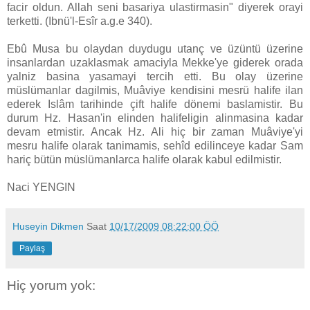
facir oldun. Allah seni basariya ulastirmasin" diyerek orayi
terketti. (Ibnü'l-Esîr a.g.e 340).
Ebû Musa bu olaydan duydugu utanç ve üzüntü üzerine
insanlardan uzaklasmak amaciyla Mekke'ye giderek orada
yalniz basina yasamayi tercih etti. Bu olay üzerine
müslümanlar dagilmis, Muâviye kendisini mesrü halife ilan
ederek Islâm tarihinde çift halife dönemi baslamistir. Bu
durum Hz. Hasan'in elinden halifeligin alinmasina kadar
devam etmistir. Ancak Hz. Ali hiç bir zaman Muâviye'yi
mesru halife olarak tanimamis, sehîd edilinceye kadar Sam
hariç bütün müslümanlarca halife olarak kabul edilmistir.
Naci YENGIN
Huseyin Dikmen
Saat
10/17/2009 08:22:00 ÖÖ
Paylaş
Hiç yorum yok: