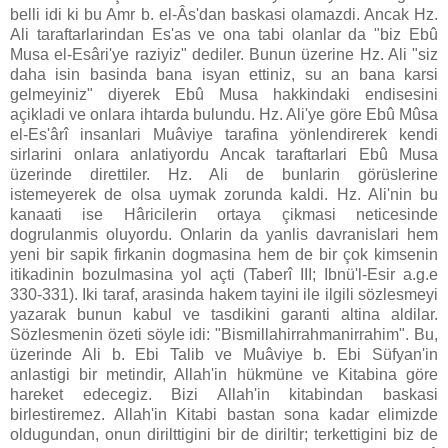
belli idi ki bu Amr b. el-Âs'dan baskasi olamazdi. Ancak Hz.
Ali taraftarlarindan Es'as ve ona tabi olanlar da "biz Ebû
Musa el-Esâri'ye raziyiz" dediler. Bunun üzerine Hz. Ali "siz
daha isin basinda bana isyan ettiniz, su an bana karsi
gelmeyiniz" diyerek Ebû Musa hakkindaki endisesini
açikladi ve onlara ihtarda bulundu. Hz. Ali'ye göre Ebû Mûsa
el-Es'ârî insanlari Muâviye tarafina yönlendirerek kendi
sirlarini onlara anlatiyordu Ancak taraftarlari Ebû Musa
üzerinde direttiler. Hz. Ali de bunlarin görüslerine
istemeyerek de olsa uymak zorunda kaldi. Hz. Ali'nin bu
kanaati ise Hâricilerin ortaya çikmasi neticesinde
dogrulanmis oluyordu. Onlarin da yanlis davranislari hem
yeni bir sapik firkanin dogmasina hem de bir çok kimsenin
itikadinin bozulmasina yol açti (Taberî III; Ibnü'l-Esir a.g.e
330-331). Iki taraf, arasinda hakem tayini ile ilgili sözlesmeyi
yazarak bunun kabul ve tasdikini garanti altina aldilar.
Sözlesmenin özeti söyle idi: "Bismillahirrahmanirrahim". Bu,
üzerinde Ali b. Ebi Talib ve Muâviye b. Ebi Süfyan'in
anlastigi bir metindir, Allah'in hükmüne ve Kitabina göre
hareket edecegiz. Bizi Allah'in kitabindan baskasi
birlestiremez. Allah'in Kitabi bastan sona kadar elimizde
oldugundan, onun dirilttigini bir de diriltir; terkettigini biz de