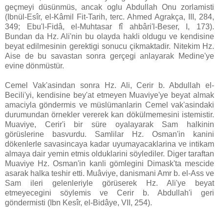
geçmeyi düsünmüs, ancak oglu Abdullah Onu zorlamisti
(Ibnül-Esîr, el-Kâmil Fit-Tarih, terc. Ahmed Agrakça, III, 284,
349; Ebu'l-Fidâ, el-Muhtasar fî ahbâri'l-Beser, I, 173).
Bundan da Hz. Ali'nin bu olayda hakli oldugu ve kendisine
beyat edilmesinin gerektigi sonucu çikmaktadir. Nitekim Hz.
Aise de bu savastan sonra gerçegi anlayarak Medine'ye
evine dönmüstür.
Cemel Vak'asindan sonra Hz. Ali, Cerir b. Abdullah el-
Becili'yi, kendisine bey'at etmeyen Muaviye'ye beyat almak
amaciyla göndermis ve müslümanlarin Cemel vak'asindaki
durumundan örnekler vererek kan dökülmemesini istemistir.
Muaviye, Cerir'i bir süre oyalayarak Sam halkinin
görüslerine basvurdu. Samlilar Hz. Osman'in kanini
dökenlerle savasincaya kadar uyumayacaklarina ve intikam
almaya dair yemin etmis olduklarini söylediler. Diger taraftan
Muaviye Hz. Osman'in kanli gömlegini Dimask'ta mescide
asarak halka teshir etti. Muâviye, danismani Amr b. el-Ass ve
Sam ileri gelenleriyle görüserek Hz. Ali'ye beyat
etmeyecegini söylemis ve Cerir b. Abdullah'i geri
göndermisti (Ibn Kesîr, el-Bidâye, VII, 254).