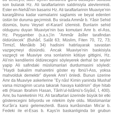
son bularak Hz. Ali taraftarlarinin saldirisiyla alevlenmisti.
Ester en-Nehâî'nin basarisi Hz. Ati taraftarlarinin Muaviye'nin
karargâhina kadar varmalarini saglamis ve beyat edenleri
üstün bir duruma geçirmisti. Bu sirada Ammâr b. Yâsir Sehid
düsmüs, bunu Veysel el-Karanî izlemisti. Bunlarin sehid
oldugunu duyan Muaviye'nin bas komutani Amr b. el-Ass,
Hz. Peygamber (s.a.s.)'in "Ammâr âsîler tarafindan
öldürülecek" (Buhârî, Salât 63; Müslim, Fiten 70, 72, 73;
Tirmizî, Menâkib 34) hadisini hatirlayarak savastan
vazgeçmeyi düsündü. Ancak Muaviye'nin baskisiyla
vazgeçti ve Muaviye ona sonlarinin kötüye gittigini, Hz.
Ali'nin kendilerini öldürecegini söyleyerek derhal bir seyler
yapip Ali safindaki müslümanlari durdurmasini söyledi:
"Haydi bakalim maharetini göster ey Ibnü'l-Ass, yoksa
mahvolduk demektir" diyerek Amr'i önledi. Bunun üzerine
Amr da Muaviye askerlerine "Ey nâs! Kimin yaninda Mushaf
varsa mizraginin ucuna takarak havaya kaldirsin" diye hitab
etti (Hasan Ibrahim Hasan, Târih'ul-Islâmü's-Siyâsî, I, 400).
Amr, bu hareketinin Hz. Ali taraftarlari üzerinde büyük bir etki
gösterecegini biliyordu ve nitekim öyle oldu. Müslümanlar
Kur'ân'a karsi gelemezlerdi. Basra kurrâsindan Mis'ar b.
Fedeki ile el-Esas b. Kays'in baskanliginda bir grubun