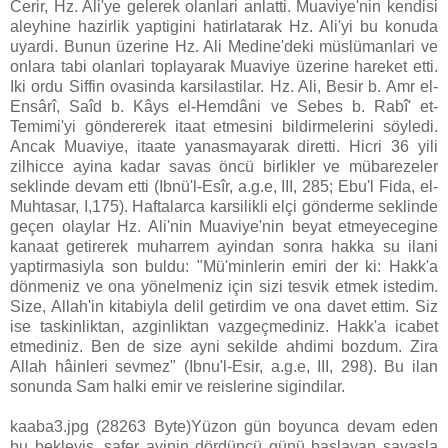
Cerir, Hz. Ali'ye gelerek olanlari anlatti. Muaviye'nin kendisi
aleyhine hazirlik yaptigini hatirlatarak Hz. Ali'yi bu konuda
uyardi. Bunun üzerine Hz. Ali Medine'deki müslümanlari ve
onlara tabi olanlari toplayarak Muaviye üzerine hareket etti.
Iki ordu Siffin ovasinda karsilastilar. Hz. Ali, Besir b. Amr el-
Ensârî, Saîd b. Kâys el-Hemdâni ve Sebes b. Rabî' et-
Temimi'yi göndererek itaat etmesini bildirmelerini söyledi.
Ancak Muaviye, itaate yanasmayarak diretti. Hicri 36 yili
zilhicce ayina kadar savas öncü birlikler ve mübarezeler
seklinde devam etti (Ibnü'l-Esîr, a.g.e, III, 285; Ebu'l Fida, el-
Muhtasar, I,175). Haftalarca karsilikli elçi gönderme seklinde
geçen olaylar Hz. Ali'nin Muaviye'nin beyat etmeyecegine
kanaat getirerek muharrem ayindan sonra hakka su ilani
yaptirmasiyla son buldu: "Mü'minlerin emiri der ki: Hakk'a
dönmeniz ve ona yönelmeniz için sizi tesvik etmek istedim.
Size, Allah'in kitabiyla delil getirdim ve ona davet ettim. Siz
ise taskinliktan, azginliktan vazgeçmediniz. Hakk'a icabet
etmediniz. Ben de size ayni sekilde ahdimi bozdum. Zira
Allah hâinleri sevmez" (Ibnu'l-Esir, a.g.e, III, 298). Bu ilan
sonunda Sam halki emir ve reislerine sigindilar.
kaaba3.jpg (28263 Byte)Yüzon gün boyunca devam eden
bu bekleyis, safer ayinin dördüncü günü baslayan savasla