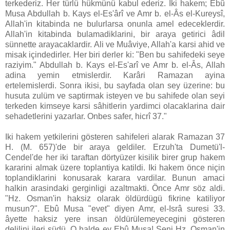
terkederiz. Her türlü hükmünü kabul ederiz. Iki hakem; Ebû
Musa Abdullah b. Kays el-Es'ârî ve Amr b. el-Âs el-Kureysî,
Allah'in kitabinda ne bulurlarsa onunla amel edeceklerdir.
Allah'in kitabinda bulamadiklarini, bir araya getirici âdil
sünnette arayacaklardir. Ali ve Muâviye, Allah'a karsi ahid ve
misak içindedirler. Her biri derler ki: "Ben bu sahifedeki seye
raziyim." Abdullah b. Kays el-Es'arî ve Amr b. el-Âs, Allah
adina yemin etmislerdir. Karâri Ramazan ayina
ertelemislerdi. Sonra ikisi, bu sayfada olan sey üzerine: bu
husuta zulüm ve saptirmak isteyen ve bu sahifede olan seyi
terkeden kimseye karsi sâhitlerin yardimci olacaklarina dair
sehadetlerini yazarlar. Onbes safer, hicrî 37."
Iki hakem yetkilerini gösteren sahifeleri alarak Ramazan 37
H. (M. 657)'de bir araya geldiler. Erzuh'ta Dumetü'l-
Cendel'de her iki taraftan dörtyüzer kisilik birer grup hakem
kararini almak üzere toplantiya katildi. Iki hakem önce niçin
toplandiklarini konusarak karara vardilar. Bunun amaci
halkin arasindaki gerginligi azaltmakti. Önce Amr söz aldi.
"Hz. Osman'in haksiz olarak öldürdügü fikrine katiliyor
musun?". Ebû Musa "evet" diyen Amr, el-Isrâ suresi 33.
âyette haksiz yere insan öldürülemeyecegini gösteren
delilini ileri südü. O halde ey Ebû Musa! Seni Hz. Osman'in