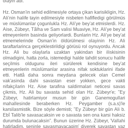
olayin adi.
Hz. Osman'in sehid edilmesiyle ortaya çikan karisikligin, Hz.
Ali'nin halife tayin edilmesiyle nisbeten hafifledigi görülmüs
ve müslümanlar çogunlukla Hz. Ali'ye bey'at etmislerdi. Hz.
Aise, Zübeyr, Tâlha ve Sam valisi Muaviye, Hz. Ali'ye bey'at
etmeyenlerin basinda geliyorlardi. Bunlarin Hz. Ali'ye bey'at
etmemelerinde Osman'in öldürülmesi olayinin Hz. Ali
taraftarlarinca gerçeklestirildigi görüsü rol oynuyordu. Ancak
Hz. Ali bu olaylarla uzaktan yakindan bir iliskisinin
olmadigini, hatta zorla, istemedigi halde tahdit sonucu halife
seçilmis oldugunu ileri sürülerek kendisine bey'at
etmeyenlerin müslümanlar arasina nifak soktuklarini ifade
etti. Hattâ daha sonra meydana gelecek olan Cemel
vak'asinda dahi savastan eser yokken, gece vakti
nifakçilarin Hz. Aise tarafina saldirmalari neticesi savas
çikmis, Hz. Ali bu savasta sehid olan Hz. Zübeyr'e; "Ey
Zübeyr, hatirlamiyor musun bir gün Ganemogullari
mahallesinde beraberken Hz. Peygamber (s.a.s)'le
karsilasmistik. Bize söyle demisti; "Ey Zübeyr bir gün Ali b.
Ebî Talib'le savasacaksin ve o savasta sen ona karsi haksiz
durumda bulunacaksin". Bunun üzerine Hz. Zübeyr, 'Vallahi
hatirladim, seninle savasmayacagim' diyerek savastan vaz