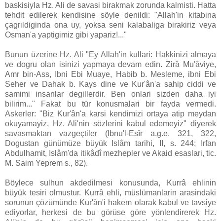
baskisiyla Hz. Ali de savasi birakmak zorunda kalmisti. Hatta
tehdit edilerek kendisine söyle denildi: "Allah'in kitabina
çagrildiginda ona uy, yoksa seni kalabaliga birakiriz veya
Osman'a yaptigimiz gibi yapariz!..."
Bunun üzerine Hz. Ali "Ey Allah'in kullari: Hakkinizi almaya
ve dogru olan isinizi yapmaya devam edin. Zirâ Mu'âviye,
Amr bin-Ass, Ibni Ebi Muaye, Habib b. Mesleme, ibni Ebi
Seher ve Dahak b. Kays dine ve Kur'ân'a sahip ciddi ve
samimi insanlar degillerdir. Ben onlari sizden daha iyi
bilirim..." Fakat bu tür konusmalari bir fayda vermedi.
Askerler: "Biz Kur'ân'a karsi kendimizi ortaya atip meydan
okuyamayiz, Hz. Ali'nin sözlerini kabul edemeyiz" diyerek
savasmaktan vazgeçtiler (Ibnu'l-Esîr a.g.e. 321, 322,
Dogustan günümüze büyük Islâm tarihi, II, s. 244; Irfan
Abdulhamit, Islâm'da itikâdî mezhepler ve Akaid esaslari, tic.
M. Saim Yeprem s., 82).
Böylece sulhun akdedilmesi konusunda, Kurrâ ehlinin
büyük tesiri olmustur. Kurrâ ehli, müslümanlarin arasindaki
sorunun çözümünde Kur'ân'i hakem olarak kabul ve tavsiye
ediyorlar, herkesi de bu görüse göre yönlendirerek Hz.