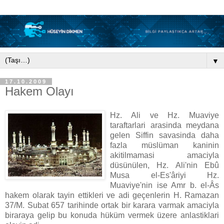
▼
17.10.2009
Hakem Olayı
Hz. Ali ve Hz. Muaviye
taraftarlari arasinda meydana
gelen Siffin savasinda daha
fazla müslüman kaninin
akitilmamasi amaciyla
düsünülen, Hz. Ali'nin Ebû
Musa el-Es'âriyi Hz.
Muaviye'nin ise Amr b. el-Âs
hakem olarak tayin ettikleri ve adi geçenlerin H. Ramazan
37/M. Subat 657 tarihinde ortak bir karara varmak amaciyla
biraraya gelip bu konuda hüküm vermek üzere anlastiklari