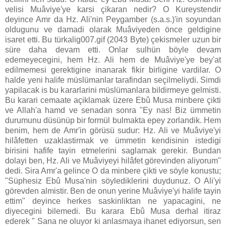
velisi Muâviye'ye karsi çikaran nedir? O Kureystendir
deyince Amr da Hz. Ali'nin Peygamber (s.a.s.)'in soyundan
oldugunu ve damadi olarak Muâviyeden önce geldigine
isaret etti. Bu türkalig007.gif (2043 Byte) çekismeler uzun bir
süre daha devam etti. Onlar sulhün böyle devam
edemeyecegini, hem Hz. Ali hem de Muâviye'ye bey'at
edilmemesi gerektigine inanarak fikir birligine vardilar. O
halde yeni halife müslümanlar tarafindan seçilmeliydi. Simdi
yapilacak is bu kararlarini müslümanlara bildirmeye gelmisti.
Bu karari cemaate açiklamak üzere Ebû Musa minbere çikti
ve Allah'a hamd ve senadan sonra "Ey nas! Biz ümmetin
durumunu düsünüp bir formül bulmakta epey zorlandik. Hem
benim, hem de Amr'in görüsü sudur: Hz. Ali ve Muâviye'yi
hilâfetten uzaklastirmak ve ümmetin kendisinin istedigi
birisini hafife tayin etmelerini saglamak gerekir. Bundan
dolayi ben, Hz. Ali ve Muâviyeyi hilâfet görevinden aliyorum"
dedi. Sira Amr'a gelince O da minbere çikti ve söyle konustu;
"Süphesiz Ebû Musa'nin söylediklerini duydunuz. O Ali'yi
görevden almistir. Ben de onun yerine Muâviye'yi halife tayin
ettim" deyince herkes saskinliktan ne yapacagini, ne
diyecegini bilemedi. Bu karara Ebû Musa derhal itiraz
ederek " Sana ne oluyor ki anlasmaya ihanet ediyorsun, sen