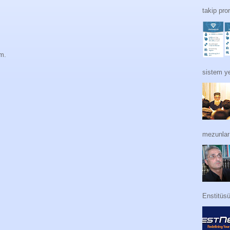
takip pro
im.
sistem ye
mezunları
Enstitüs