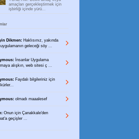
amaçları gerçekleştirmek için
işbirliği içinde yürü...
mlar
yin Dikmen:
Haklısınız, yakında
 uygulamanın geleceği söy ...
ymous:
İnsanlar Uygulama
maya alışkın, web sitesi ç ...
ymous:
Faydalı bilgileriniz için
ürler...
ymous:
olmadı maaalesef
n:
Onun için Çanakkale'den
t'a geçişler ...