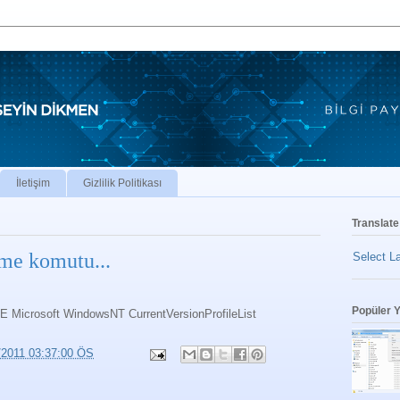
İletişim
Gizlilik Politikası
Translate
rme komutu...
Select L
Popüler Y
rosoft WindowsNT CurrentVersionProfileList
/2011 03:37:00 ÖS