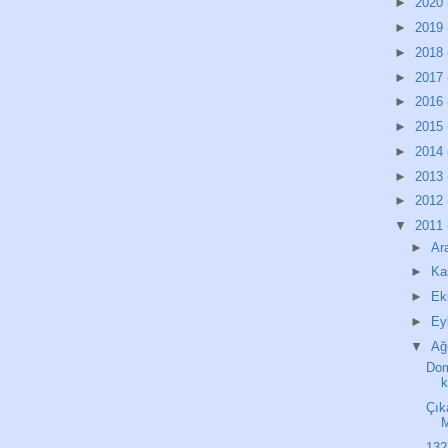
►
2020
►
2019
►
2018
►
2017
►
2016
►
2015
►
2014
►
2013
►
2012
▼
2011
►
Ar
►
Ka
►
Ek
►
Ey
▼
Ağ
Dom
k
Çık
M
132