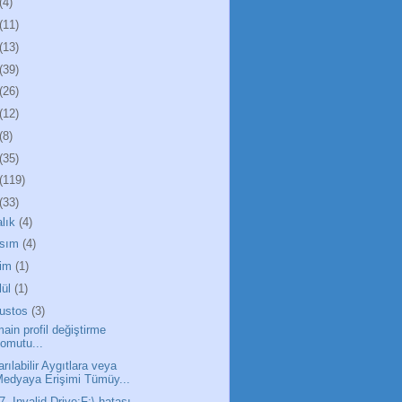
(4)
(11)
(13)
(39)
(26)
(12)
(8)
(35)
(119)
(33)
alık
(4)
sım
(4)
im
(1)
lül
(1)
ustos
(3)
ain profil değiştirme
omutu...
arılabilir Aygıtlara veya
edyaya Erişimi Tümüy...
7. Invalid Drive:F:\ hatası