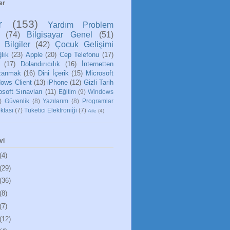
er
r
(153)
Yardım Problem
(74)
Bilgisayar Genel
(51)
 Bilgiler
(42)
Çocuk Gelişimi
lık
(23)
Apple
(20)
Cep Telefonu
(17)
(17)
Dolandırıcılık
(16)
İnternetten
zanmak
(16)
Dini İçerik
(15)
Microsoft
ows Client
(13)
iPhone
(12)
Gizli Tarih
osoft Sınavları
(11)
Eğitim
(9)
Windows
)
Güvenlik
(8)
Yazılarım
(8)
Programlar
ktası
(7)
Tüketici Elektroniği
(7)
Aile
(4)
vi
(4)
(29)
(36)
(8)
(7)
(12)