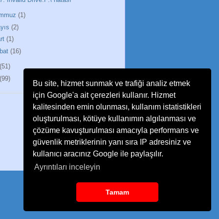
emmuz
(1)
yıs
(2)
rt
(1)
bat
(16)
(51)
(99)
Bu site, hizmet sunmak ve trafiği analiz etmek
için Google'a ait çerezleri kullanır. Hizmet
kalitesinden emin olunması, kullanım istatistikleri
oluşturulması, kötüye kullanımın algılanması ve
çözüme kavuşturulması amacıyla performans ve
güvenlik metriklerinin yanı sıra IP adresiniz ve
kullanıcı aracınız Google ile paylaşılır.
Ayrıntıları inceleyin
Tamam