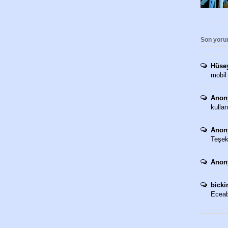
Son yoru
Hüse
mobil
Anon
kullan
Anon
Teşekk
Anon
bicki
Eceaba