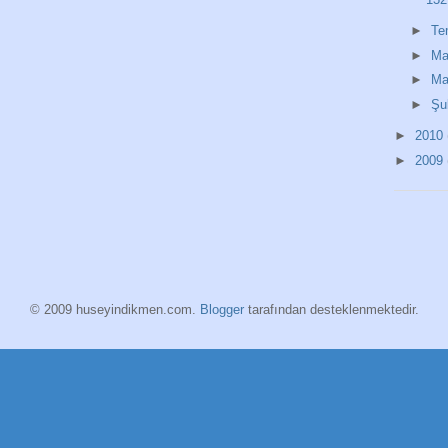
►
T
►
Ma
►
Ma
►
Şu
►
2010
►
2009
© 2009 huseyindikmen.com.
Blogger
tarafından desteklenmektedir.