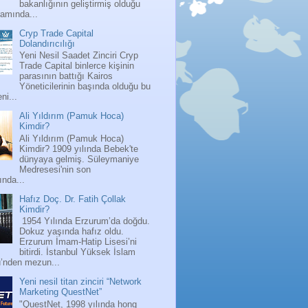
bakanlığının geliştirmiş olduğu
ramında...
Cryp Trade Capital
Dolandırıcılığı
Yeni Nesil Saadet Zinciri Cryp
Trade Capital binlerce kişinin
parasının battığı Kairos
Yöneticilerinin başında olduğu bu
ni...
Ali Yıldırım (Pamuk Hoca)
Kimdir?
Ali Yıldırım (Pamuk Hoca)
Kimdir? 1909 yılında Bebek'te
dünyaya gelmiş. Süleymaniye
Medresesi'nin son
nda...
Hafız Doç. Dr. Fatih Çollak
Kimdir?
1954 Yılında Erzurum’da doğdu.
Dokuz yaşında hafız oldu.
Erzurum İmam-Hatip Lisesi’ni
bitirdi. İstanbul Yüksek İslam
ü’nden mezun...
Yeni nesil titan zinciri “Network
Marketing QuestNet”
"QuestNet, 1998 yılında hong