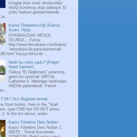
kongda (free zone olmasından
ötürü) kurulmuş olup yaklaşık 10
yıldır faaliyet göstermektedir.
’un...
Kairos Dolandırıcılığı (Kairos,
Scam, Hyip)
UYARMAZSAK MESUL
OLURUZ… Fetva:
http://www.fetvahane.com/kairos
-teknolojisi-ile-para-kazanmak-
108.html Yazıya fetva ile ...
Nedir bu stres çarkı? (Fidget
Hand Spinner)
Türkçe “El Değirmeni” anlamına
gelen bu oyuncak 1997'de
Catherine A. Hettinger tarafından
ABD'de patentlendi. Patent
lm...
7 Dll / Ocx Register etmek.
the Start button, then in the "Start
box, type CMD but DO NOT press
 2. In the list above, under ...
Kamu Yönetimi Ders Notları
Kamu Yönetimi Ders Notları 1.
ÜNİTE : Temel Kavramlar
YÖNETİM: Belirli amaç veya